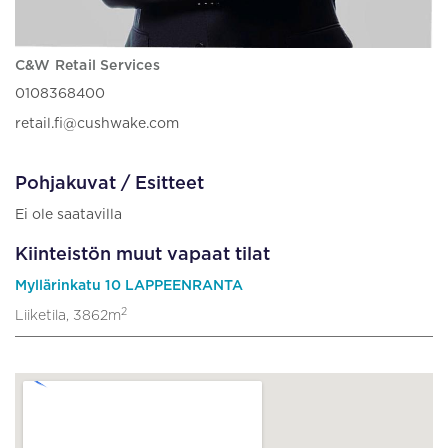
C&W Retail Services
0108368400
retail.fi@cushwake.com
Pohjakuvat / Esitteet
Ei ole saatavilla
Kiinteistön muut vapaat tilat
Myllärinkatu 10 LAPPEENRANTA
2
Liiketila, 3862m