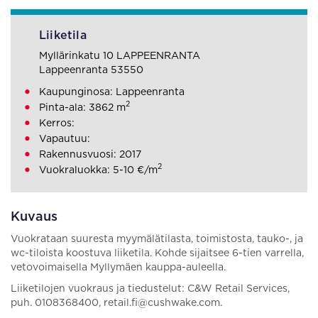
Liiketila
Myllärinkatu 10 LAPPEENRANTA
Lappeenranta 53550
Kaupunginosa: Lappeenranta
2
Pinta-ala: 3862 m
Kerros:
Vapautuu:
Rakennusvuosi: 2017
2
Vuokraluokka: 5-10 €/m
Kuvaus
Vuokrataan suuresta myymälätilasta, toimistosta, tauko-, ja
wc-tiloista koostuva liiketila. Kohde sijaitsee 6-tien varrella,
vetovoimaisella Myllymäen kauppa-auleella.
Liiketilojen vuokraus ja tiedustelut: C&W Retail Services,
puh. 0108368400, retail.fi@cushwake.com.