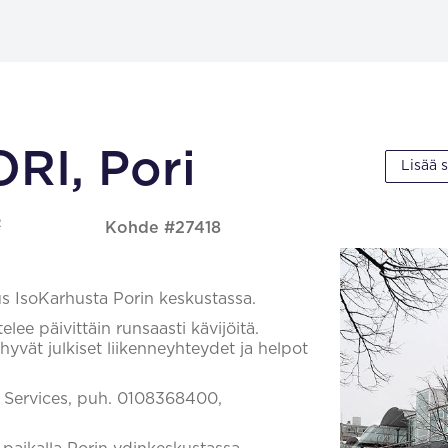
ORI, Pori
Lisää 
2
Kohde #27418
us IsoKarhusta Porin keskustassa.
lee päivittäin runsaasti kävijöitä.
yvät julkiset liikenneyhteydet ja helpot
il Services, puh. 0108368400,