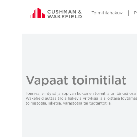
Toimitilahaku
P
Vapaat toimitilat
Toimiva, viihtyisä ja sopivan kokoinen toimitila on tärkeä o
Wakefield auttaa tiloja hakevia yrityksiä ja sijoittajia löytämä
toimistotila, liiketila, varastotila tai tuotantotila.