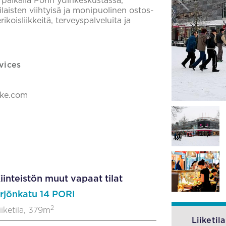
paikalla Porin ydinkeskustassa,
laisten viihtyisä ja monipuolinen ostos-
koisliikkeitä, terveyspalveluita ja
vices
ake.com
iinteistön muut vapaat tilat
rjönkatu 14 PORI
2
iiketila, 379m
Liiketila