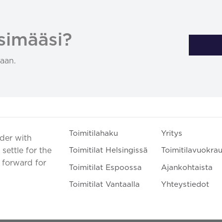
simääsi?
aan.
Toimitilahaku
Yritys
ader with
settle for the
Toimitilat Helsingissä
Toimitilavuokra
t forward for
Toimitilat Espoossa
Ajankohtaista
Toimitilat Vantaalla
Yhteystiedot