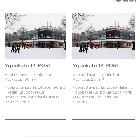
Yrjönkatu 14 PORI
Yrjönkatu 14 PORI
Vuokrattava, Liiketila, Pori,
Vuokrattava, Liiketila, Pori,
2
2
Keskusta,
190 m
Keskusta,
254 m
Vuokrattavissa katutason 190 m2
Vuokrattavissa katutason liiketila
liiketila Kauppakeskus
Kauppakeskus IsoKarhusta Porin
IsoKarhusta Porin keskustassa.
keskustassa. IsoKarhu on
IsoKarhu on su...
suosittu...