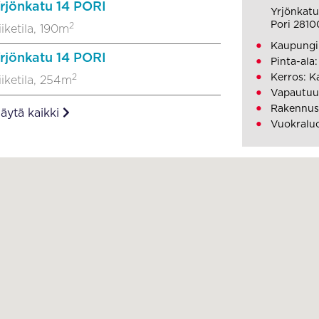
rjönkatu 14 PORI
Yrjönkatu
Pori 2810
2
iiketila, 190m
Kaupungi
rjönkatu 14 PORI
Pinta-ala
2
Kerros: K
iiketila, 254m
Vapautuu
Rakennus
äytä kaikki
Vuokralu