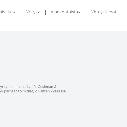
alvelut
Yritys
Ajankohtaista
Yhteystiedot
sa yrityksen menestystä. Cushman &
än parhaat toimitilat, oli sitten kyseessä