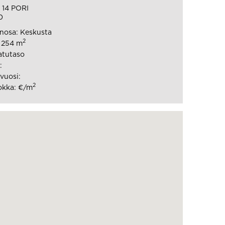
 14 PORI
0
nosa: Keskusta
2
: 254 m
atutaso
:
vuosi:
2
okka: €/m