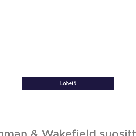
Lähetä
hman & Wakefield suositt