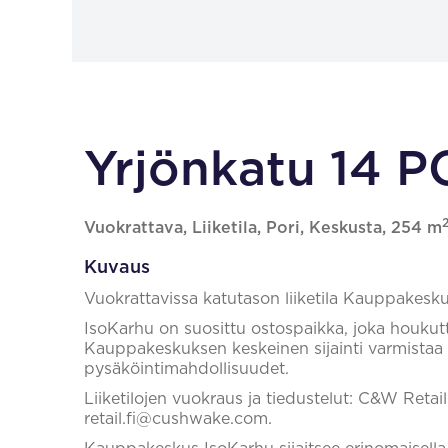
Yrjönkatu 14 P
Vuokrattava, Liiketila, Pori, Keskusta, 254 m
Kuvaus
Vuokrattavissa katutason liiketila Kauppakesk
IsoKarhu on suosittu ostospaikka, joka houkutte
Kauppakeskuksen keskeinen sijainti varmistaa h
pysäköintimahdollisuudet.
Liiketilojen vuokraus ja tiedustelut: C&W Reta
retail.fi@cushwake.com.