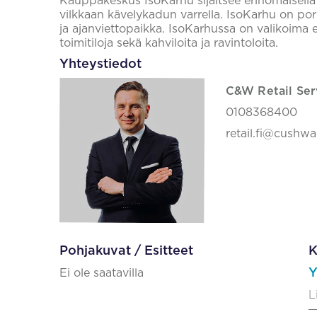
Kauppakeskus IsoKarhu sijaitsee erinomaisella 
vilkkaan kävelykadun varrella. IsoKarhu on pori
ja ajanviettopaikka. IsoKarhussa on valikoima eri
toimitiloja sekä kahviloita ja ravintoloita.
Yhteystiedot
C&W Retail Ser
0108368400
retail.fi@cushw
Pohjakuvat / Esitteet
K
Y
Ei ole saatavilla
L