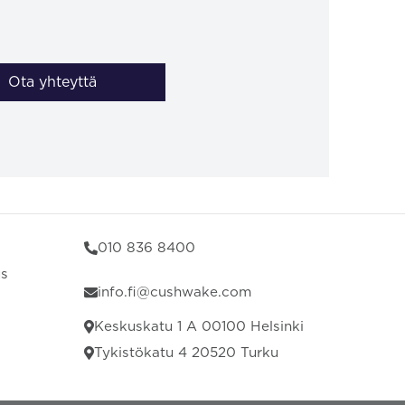
Ota yhteyttä
010 836 8400
us
info.fi@cushwake.com
Keskuskatu 1 A 00100 Helsinki
Tykistökatu 4 20520 Turku