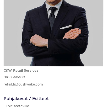
C&W Retail Services
0108368400
retail.fi@cushwake.com
Pohjakuvat / Esitteet
Ei ole saatavilla