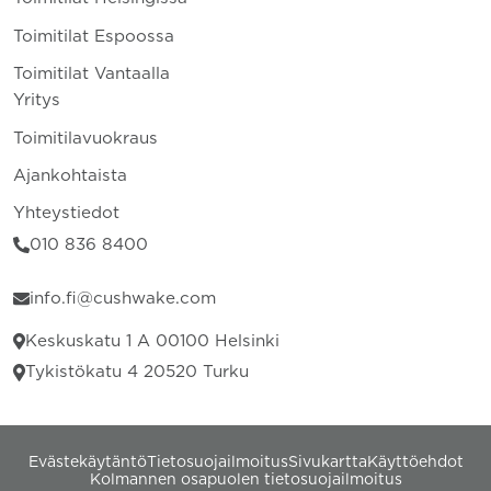
Toimitilat Espoossa
Toimitilat Vantaalla
Yritys
Toimitilavuokraus
Ajankohtaista
Yhteystiedot
010 836 8400
info.fi@cushwake.com
Keskuskatu 1 A 00100 Helsinki
Tykistökatu 4 20520 Turku
Evästekäytäntö
Tietosuojailmoitus
Sivukartta
Käyttöehdot
Kolmannen osapuolen tietosuojailmoitus