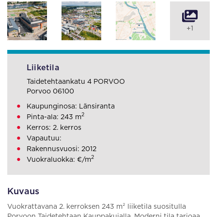
+1
Liiketila
Taidetehtaankatu 4 PORVOO
Porvoo 06100
Kaupunginosa: Länsiranta
2
Pinta-ala: 243 m
Kerros: 2. kerros
Vapautuu:
Rakennusvuosi: 2012
2
Vuokraluokka: €/m
Kuvaus
Vuokrattavana 2. kerroksen 243 m² liiketila suositulla
Porvoon Taidetehtaan Kauppakujalla. Moderni tila tarjoaa