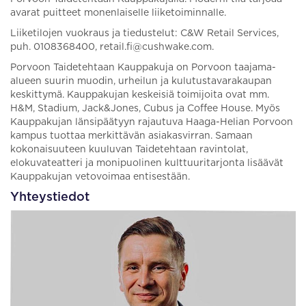
avarat puitteet monenlaiselle liiketoiminnalle.
Liiketilojen vuokraus ja tiedustelut: C&W Retail Services,
puh. 0108368400, retail.fi@cushwake.com.
Porvoon Taidetehtaan Kauppakuja on Porvoon taajama-
alueen suurin muodin, urheilun ja kulutustavarakaupan
keskittymä. Kauppakujan keskeisiä toimijoita ovat mm.
H&M, Stadium, Jack&Jones, Cubus ja Coffee House. Myös
Kauppakujan länsipäätyyn rajautuva Haaga-Helian Porvoon
kampus tuottaa merkittävän asiakasvirran. Samaan
kokonaisuuteen kuuluvan Taidetehtaan ravintolat,
elokuvateatteri ja monipuolinen kulttuuritarjonta lisäävät
Kauppakujan vetovoimaa entisestään.
Yhteystiedot