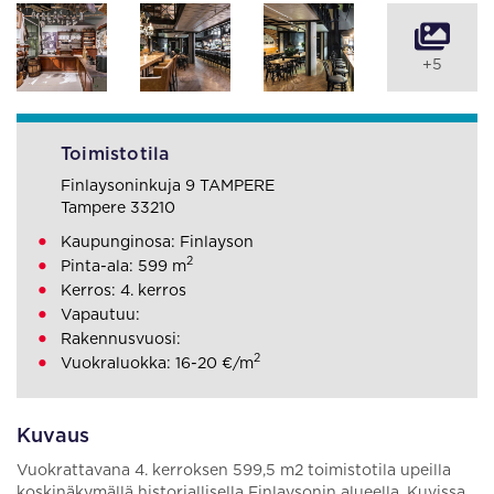
+5
Toimistotila
Finlaysoninkuja 9 TAMPERE
Tampere 33210
Kaupunginosa: Finlayson
2
Pinta-ala: 599 m
Kerros: 4. kerros
Vapautuu:
Rakennusvuosi:
2
Vuokraluokka: 16-20 €/m
Kuvaus
Vuokrattavana 4. kerroksen 599,5 m2 toimistotila upeilla
koskinäkymällä historiallisella Finlaysonin alueella. Kuvissa