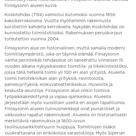
Finlaysonin alueen kuvia.
Koskitehdas (TR4) valmistui kutomoksi vuonna 1856
kaksikerroksisena. Vuotta myöhemmin rakennusta
korotettiin kahdella kerroksella. Nykyään Koskitehdas on
kunnostettu toimistotiloiksi. Rakennuksen peruskorjaus
toteutettiin vuonna 2004.
Finlaysonin alue on historiallinen, mutta samalla moderni
toimitilaympäristö, joka on täynnä elämää. Finlaysonin
vanha perinteikäs tehdasalue on saneerattu viimeisen 15
vuoden aikana nykyaikaiseksi toimitila- ja liikekiinteistöksi,
jossa tällä hetkellä toimii yli 100 eri alan yritystä. Alueella
toimii tietotekniikan alan yrityksiä, ravintoloita,
palveluyrityksiä, elokuvateatterikeskus, museoita ja
keskusta-asuntoja. Finlaysonin alue onkin toimiva
työpaikkakeskittymä ja vapaa-ajankeskus. Alueella
järjestetään myös vuosittain useita eri alojen tapahtumia.
Finlaysonin alueen tunnusmerkkejä ovat punatiiliset ja
valkoisiksi rapatut rakennukset. Alueella on historiallisesti
merkittäviä rakennuksia ja 1800-luvun
teollisuusarkkitehtuurin huippuja. Toimitilojen lisäksi
vuokrattavana on erikokoisia varastotiloja. Myös Siperian