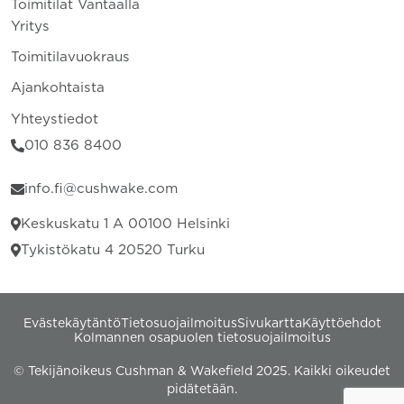
Toimitilat Vantaalla
Yritys
Toimitilavuokraus
Ajankohtaista
Yhteystiedot
010 836 8400
info.fi@cushwake.com
Keskuskatu 1 A 00100 Helsinki
Tykistökatu 4 20520 Turku
Evästekäytäntö
Tietosuojailmoitus
Sivukartta
Käyttöehdot
Kolmannen osapuolen tietosuojailmoitus
© Tekijänoikeus Cushman & Wakefield 2025. Kaikki oikeudet
pidätetään.