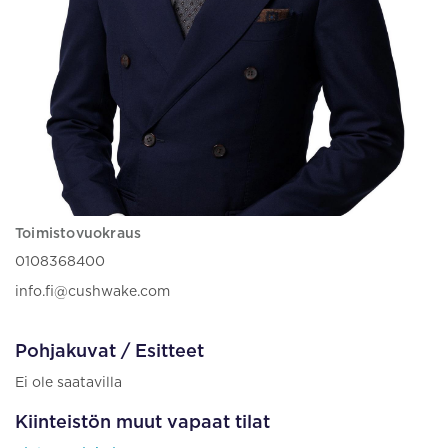
Toimistovuokraus
0108368400
info.fi@cushwake.com
Pohjakuvat / Esitteet
Ei ole saatavilla
Kiinteistön muut vapaat tilat