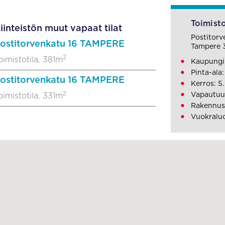
Toimisto
iinteistön muut vapaat tilat
Postitor
ostitorvenkatu 16 TAMPERE
Tampere 
2
oimistotila, 381m
Kaupungi
Pinta-ala
ostitorvenkatu 16 TAMPERE
Kerros: 5.
2
Vapautuu
oimistotila, 331m
Rakennus
Vuokraluo