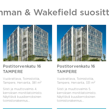
hman & Wakefield suositt
Postitorvenkatu 16
Postitorvenkatu 16
TAMPERE
TAMPERE
Vuokrattava, Toimistotila,
Vuokrattava, Toimistotila,
2
2
Tampere, Hervanta,
381 m
Tampere, Hervanta,
331 m
Siisti ja muuttovalmis 4.
Siisti ja muuttovalmis 5.
kerroksen monitilatoimisto.
kerroksen monitilatoimisto.
Näyttävä kuusikerroksinen
Näyttävä kuusikerroksinen
toimistorakennus...
toimistorakennus...