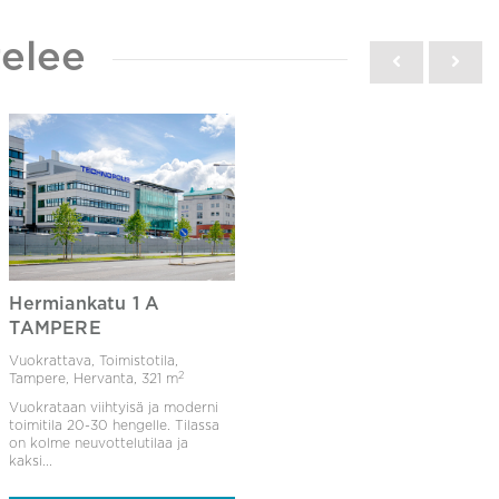
elee
Hermiankatu 1 A
TAMPERE
Vuokrattava, Toimistotila,
2
Tampere, Hervanta,
321 m
Vuokrataan viihtyisä ja moderni
toimitila 20-30 hengelle. Tilassa
on kolme neuvottelutilaa ja
kaksi...