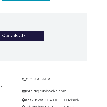
Ota yhteyttä
010 836 8400
us
info.fi@cushwake.com
Keskuskatu 1 A 00100 Helsinki