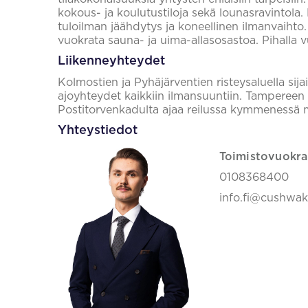
kokous- ja koulutustiloja sekä lounasravintola.
tuloilman jäähdytys ja koneellinen ilmanvaihto. 
vuokrata sauna- ja uima-allasosastoa. Pihalla 
Liikenneyhteydet
Kolmostien ja Pyhäjärventien risteysaluella sija
ajoyhteydet kaikkiin ilmansuuntiin. Tampereen 
Postitorvenkadulta ajaa reilussa kymmenessä 
Yhteystiedot
Toimistovuokra
0108368400
info.fi@cushwa