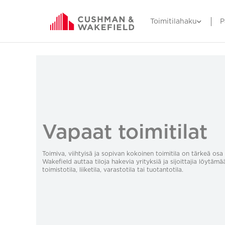
Toimitilahaku
P
Vapaat toimitilat
Toimiva, viihtyisä ja sopivan kokoinen toimitila on tärkeä o
Wakefield auttaa tiloja hakevia yrityksiä ja sijoittajia löytämä
toimistotila, liiketila, varastotila tai tuotantotila.