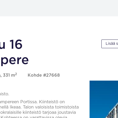
u 16
Lisää 
pere
2
, 331 m
Kohde #27668
isto.
mpereen Portissa. Kiinteistö on
llä Ikeaa. Talon valoisista toimistoista
ralaisille kiinteistö tarjoaa joustavia
n. Kohteessa on varattavissa olevia