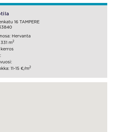
tila
venkatu 16 TAMPERE
33840
nosa: Hervanta
2
: 331 m
 kerros
:
vuosi:
2
kka: 11-15 €/m