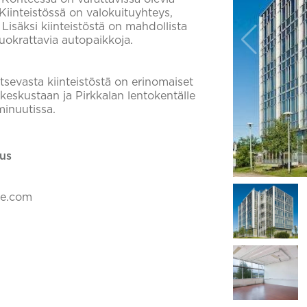
 Kiinteistössä on valokuituyhteys,
Lisäksi kiinteistöstä on mahdollista
vuokrattavia autopaikkoja.
itsevasta kiinteistöstä on erinomaiset
keskustaan ja Pirkkalan lentokentälle
minuutissa.
us
ke.com