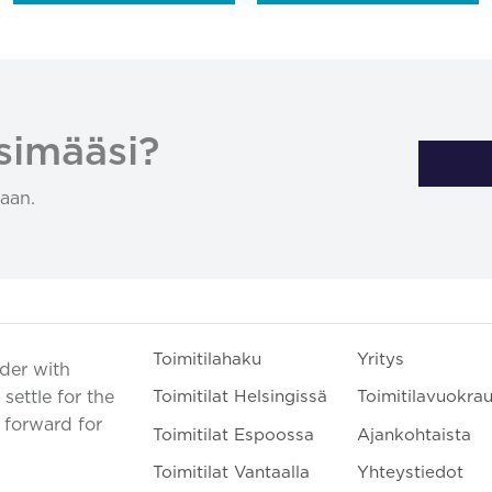
simääsi?
aan.
Toimitilahaku
Yritys
ader with
settle for the
Toimitilat Helsingissä
Toimitilavuokra
t forward for
Toimitilat Espoossa
Ajankohtaista
Toimitilat Vantaalla
Yhteystiedot