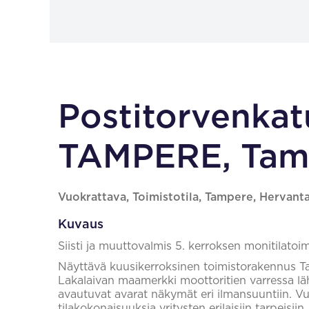
Postitorvenkat
TAMPERE, Tam
Vuokrattava, Toimistotila, Tampere, Hervanta
Kuvaus
Siisti ja muuttovalmis 5. kerroksen monitilatoim
Näyttävä kuusikerroksinen toimistorakennus Ta
Lakalaivan maamerkki moottoritien varressa lähe
avautuvat avarat näkymät eri ilmansuuntiin. Vuok
tilakokonaisuuksia yritysten erilaisiin tarpeisii