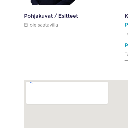
Pohjakuvat / Esitteet
K
P
Ei ole saatavilla
T
P
T