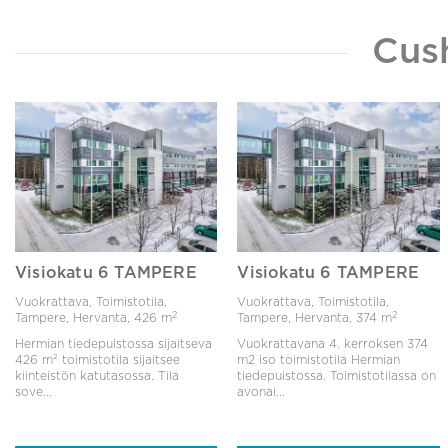
Cus
Visiokatu 6 TAMPERE
Visiokatu 6 TAMPERE
Vuokrattava, Toimistotila,
Vuokrattava, Toimistotila,
2
2
Tampere, Hervanta,
426 m
Tampere, Hervanta,
374 m
Hermian tiedepuistossa sijaitseva
Vuokrattavana 4. kerroksen 374
426 m² toimistotila sijaitsee
m2 iso toimistotila Hermian
kiinteistön katutasossa. Tila
tiedepuistossa. Toimistotilassa on
sove...
avonai...