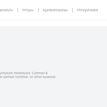
alvelut
Yritys
Ajankohtaista
Yhteystiedot
sa yrityksen menestystä. Cushman &
än parhaat toimitilat, oli sitten kyseessä