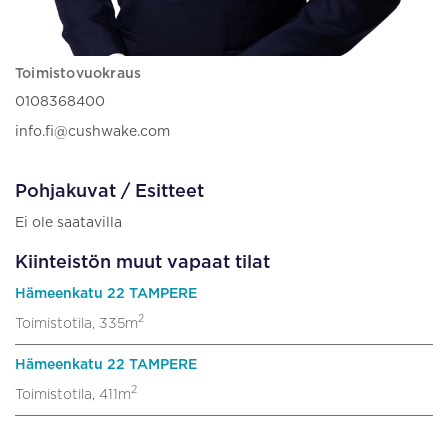
Toimistovuokraus
0108368400
info.fi@cushwake.com
Pohjakuvat / Esitteet
Ei ole saatavilla
Kiinteistön muut vapaat tilat
Hämeenkatu 22 TAMPERE
2
Toimistotila, 335m
Hämeenkatu 22 TAMPERE
2
Toimistotila, 411m