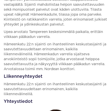
vastapäätä. Sijainti mahdollistaa helpon saavutettavuuden
sekä monipuoliset palvelut ovat käden ulottuvilla. Tilasta
upeat näkymät Hämeenkadulle, tilassa jopa oma parveke.
Kiinteistö on ratikkareitin varrella, joten erinomaiset julkiset
yhteydet ja ydinkeskustan palvelut.
Upea arvotalo Tampereen keskeisimmällä paikalla, erittäin
vilkkaan pääkadun varrella.
Hämeenkatu 22:n sijainti on ihanteellinen keskustasijainti ja
saavutettavuudeltaan erinomainen, kaikilla
liikennevälineillä. Hämeenkadun varrella sijaitseva
arvokiinteistö sopii toimijoille, jotka arvostavat helppoa
saavutettavuutta ja näkyvyyttä vilkkaan pääkadun varrella.
Arvotalossa toimii mm. Nordean konttori.
Liikenneyhteydet
Hämeenkatu 22:n sijainti on ihanteellinen keskustasijainti ja
saavutettavuudeltaan erinomainen, kaikilla
liikennevälineillä.
Yhteystiedot