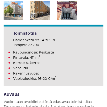
Toimistotila
Hämeenkatu 22 TAMPERE
Tampere 33200
Kaupunginosa: Keskusta
2
Pinta-ala: 411 m
Kerros: 5. kerros
Vapautuu:
Rakennusvuosi:
2
Vuokraluokka: 16-20 €/m
Kuvaus
Vuokrataan arvokiinteistöstä edustavaa toimistotilaa
Tampereen ydinkeskustasta Sokoksen kauppakeskusta