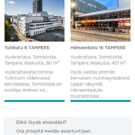
Tullikatu 6 TAMPERE
Hämeenkatu 16 TAMPERE
Vuokrattava, Toimistotila,
Vuokrattava, Toimistotila,
2
2
Tampere, Keskusta,
261 m
Tampere, Keskusta,
457 m
Vuokrattavana toimitila
Hyvä, valoisa ylimmän
Tullintorin viidennessä
kerroksen monitilaympäristö.
kerroksessa. Toimistossa on
Upeat näkymät
avotilaa, erillinen toi...
Hämeenkadulle.
Huoneistossa ...
Etkö löydä etsimääsi?
Ota yhteyttä meidän asiantuntijaan.