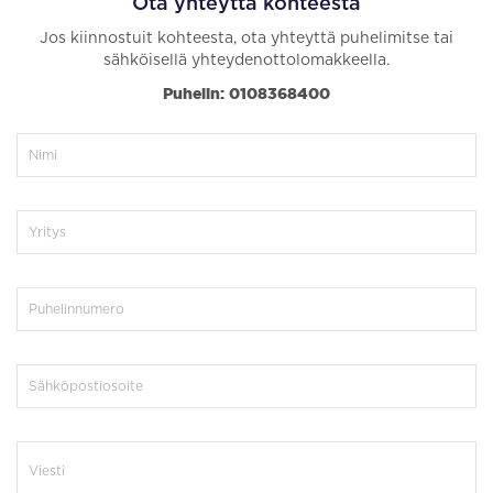
Ota yhteyttä kohteesta
Jos kiinnostuit kohteesta, ota yhteyttä puhelimitse tai
sähköisellä yhteydenottolomakkeella.
Puhelin: 0108368400