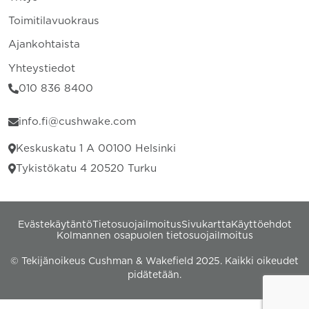
Toimitilavuokraus
Ajankohtaista
Yhteystiedot
010 836 8400
info.fi@cushwake.com
Keskuskatu 1 A 00100 Helsinki
Tykistökatu 4 20520 Turku
Evästekäytäntö
Tietosuojailmoitus
Sivukartta
Käyttöehdot
Kolmannen osapuolen tietosuojailmoitus
© Tekijänoikeus Cushman & Wakefield 2025. Kaikki oikeudet
pidätetään.