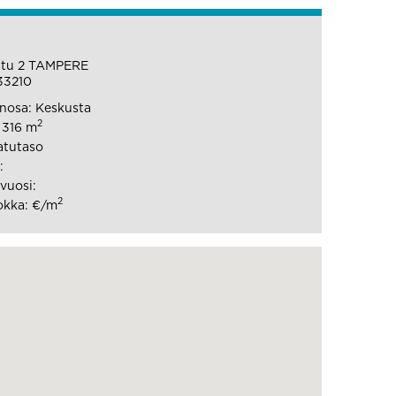
tu 2 TAMPERE
33210
nosa: Keskusta
2
: 316 m
atutaso
:
vuosi:
2
okka: €/m