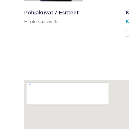
Pohjakuvat / Esitteet
K
K
Ei ole saatavilla
L