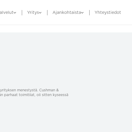
alvelut
Yritys
Ajankohtaista
Yhteystiedot
sa yrityksen menestystä. Cushman &
än parhaat toimitilat, oli sitten kyseessä