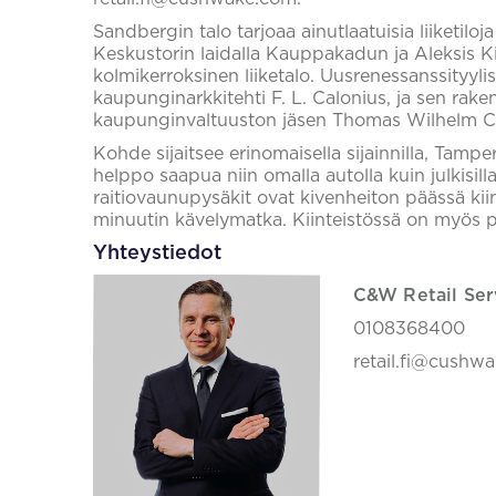
Sandbergin talo tarjoaa ainutlaatuisia liiketi
Keskustorin laidalla Kauppakadun ja Aleksis K
kolmikerroksinen liiketalo. Uusrenessanssityyli
kaupunginarkkitehti F. L. Calonius, ja sen raken
kaupunginvaltuuston jäsen Thomas Wilhelm Cla
Kohde sijaitsee erinomaisella sijainnilla, Tampe
helppo saapua niin omalla autolla kuin julkisilla 
raitiovaunupysäkit ovat kivenheiton päässä kiin
minuutin kävelymatka. Kiinteistössä on myös py
Yhteystiedot
C&W Retail Ser
0108368400
retail.fi@cushw