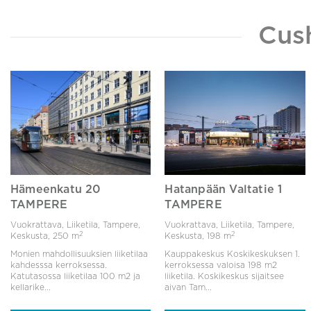
Cus
Hämeenkatu 20
Hatanpään Valtatie 1
TAMPERE
TAMPERE
Vuokrattava, Liiketila, Tampere,
Vuokrattava, Liiketila, Tampere,
2
2
Keskusta,
250 m
Keskusta,
198 m
Monien mahdollisuuksien liiketilaa
Kauppakeskus Koskikeskuksen 1.
kahdesssa kerroksessa.
kerroksessa valoisa 198 m2
Katutasossa liiketilaa 100 m2 ja
liiketila. Koskikeskus sijaitsee
kellarike...
aivan Tam...