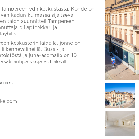
loja Tampereen ydinkeskustasta. Kohde on
iven kadun kulmassa sijaitseva
sen talon suunnitteli Tampereen
nuttaja oli apteekkari ja
yhills.
reen keskustorin laidalla, jonne on
liikennevälineillä. Bussi- ja
teistöstä ja juna-asemalle on 10
säköintipaikkoja autoileville.
vices
ake.com