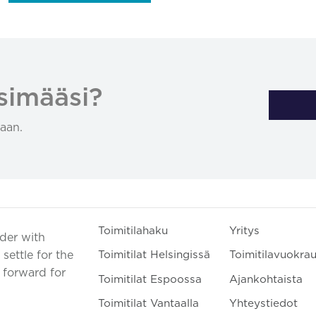
simääsi?
aan.
Toimitilahaku
Yritys
ader with
settle for the
Toimitilat Helsingissä
Toimitilavuokra
t forward for
Toimitilat Espoossa
Ajankohtaista
Toimitilat Vantaalla
Yhteystiedot