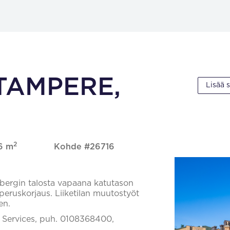
 TAMPERE,
Lisää 
2
16 m
Kohde #26716
bergin talosta vapaana katutason
a peruskorjaus. Liiketilan muutostyöt
en.
il Services, puh. 0108368400,