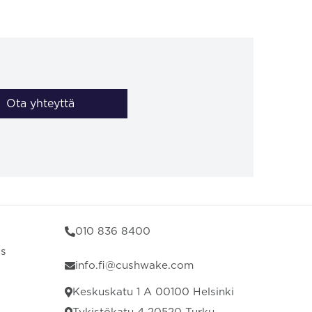
Ota yhteyttä
010 836 8400
us
info.fi@cushwake.com
Keskuskatu 1 A 00100 Helsinki