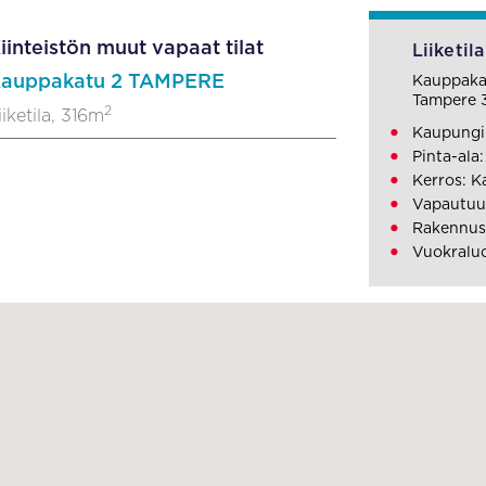
iinteistön muut vapaat tilat
Liiketila
auppakatu 2 TAMPERE
Kauppaka
Tampere 
2
iiketila, 316m
Kaupungi
Pinta-ala
Kerros: K
Vapautuu
Rakennus
Vuokralu