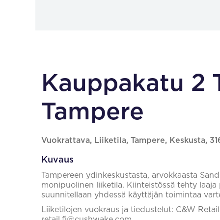
Kauppakatu 2
Tampere
Vuokrattava, Liiketila, Tampere, Keskusta, 3
Kuvaus
Tampereen ydinkeskustasta, arvokkaasta Sand
monipuolinen liiketila. Kiinteistössä tehty laaj
suunnitellaan yhdessä käyttäjän toimintaa vart
Liiketilojen vuokraus ja tiedustelut: C&W Reta
retail.fi@cushwake.com.