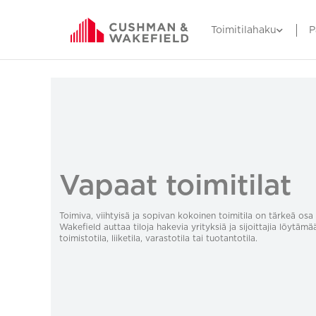
Toimitilahaku
P
Vapaat toimitilat
Toimiva, viihtyisä ja sopivan kokoinen toimitila on tärkeä o
Wakefield auttaa tiloja hakevia yrityksiä ja sijoittajia löytämä
toimistotila, liiketila, varastotila tai tuotantotila.