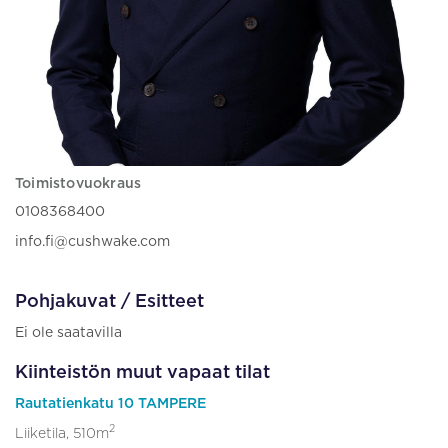
Toimistovuokraus
0108368400
info.fi@cushwake.com
Pohjakuvat / Esitteet
Ei ole saatavilla
Kiinteistön muut vapaat tilat
Rautatienkatu 10 TAMPERE
2
Liiketila, 510m