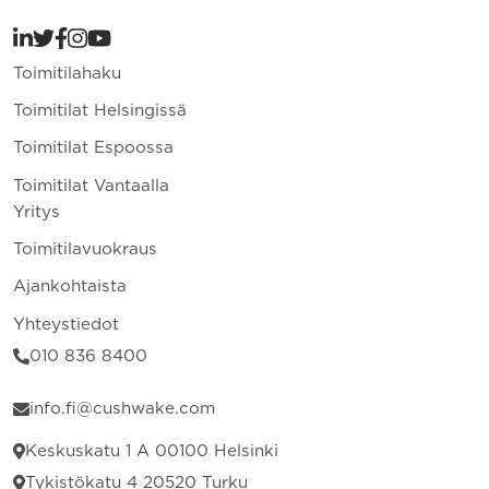
Toimitilahaku
Toimitilat Helsingissä
Toimitilat Espoossa
Toimitilat Vantaalla
Yritys
Toimitilavuokraus
Ajankohtaista
Yhteystiedot
010 836 8400
info.fi@cushwake.com
Keskuskatu 1 A 00100 Helsinki
Tykistökatu 4 20520 Turku