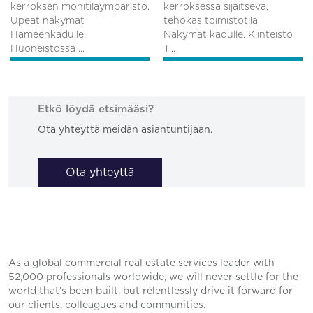
kerroksen monitilaympäristö.
kerroksessa sijaitseva,
Upeat näkymät
tehokas toimistotila.
Hämeenkadulle.
Näkymät kadulle. Kiinteistö
Huoneistossa ...
T...
Etkö löydä etsimääsi?
Ota yhteyttä meidän asiantuntijaan.
Ota yhteyttä
As a global commercial real estate services leader with
52,000 professionals worldwide, we will never settle for the
world that’s been built, but relentlessly drive it forward for
our clients, colleagues and communities.