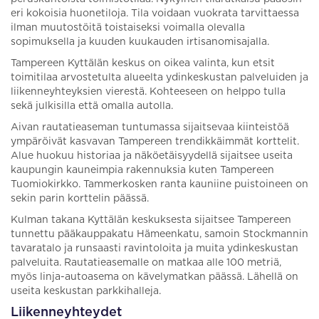
eri kokoisia huonetiloja. Tila voidaan vuokrata tarvittaessa
ilman muutostöitä toistaiseksi voimalla olevalla
sopimuksella ja kuuden kuukauden irtisanomisajalla.
Tampereen Kyttälän keskus on oikea valinta, kun etsit
toimitilaa arvostetulta alueelta ydinkeskustan palveluiden ja
liikenneyhteyksien vierestä. Kohteeseen on helppo tulla
sekä julkisilla että omalla autolla.
Aivan rautatieaseman tuntumassa sijaitsevaa kiinteistöä
ympäröivät kasvavan Tampereen trendikkäimmät korttelit.
Alue huokuu historiaa ja näköetäisyydellä sijaitsee useita
kaupungin kauneimpia rakennuksia kuten Tampereen
Tuomiokirkko. Tammerkosken ranta kauniine puistoineen on
sekin parin korttelin päässä.
Kulman takana Kyttälän keskuksesta sijaitsee Tampereen
tunnettu pääkauppakatu Hämeenkatu, samoin Stockmannin
tavaratalo ja runsaasti ravintoloita ja muita ydinkeskustan
palveluita. Rautatieasemalle on matkaa alle 100 metriä,
myös linja-autoasema on kävelymatkan päässä. Lähellä on
useita keskustan parkkihalleja.
Liikenneyhteydet