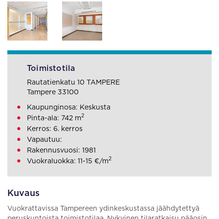
Toimistotila
Rautatienkatu 10 TAMPERE
Tampere 33100
Kaupunginosa: Keskusta
2
Pinta-ala: 742 m
Kerros: 6. kerros
Vapautuu:
Rakennusvuosi: 1981
2
Vuokraluokka: 11-15 €/m
Kuvaus
Vuokrattavissa Tampereen ydinkeskustassa jäähdytettyä
peruskuntoista toimistotilaa. Nykyinen tilaratkaisu pääosin