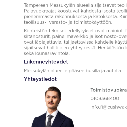
Tampereen Messukylän alueella sijaitsevat teolli
Pajavuokraajat koostuvat kahdesta isosta teo
pienemmästä rakennuksesta ja katoksesta. Kiint
teollisuus-, varasto- ja toimistokäyttöön.
Kiinteistön tekniset edellytykset ovat mainiot. P
siltanosturit, paineilmaverkko ja isot nosto-ovet
ovat läpiajettavia, tai jaettavissa kahdelle käyttä
sijaitsevat hallitilojen yhteydessä. Henkilöstön 
sekä lounasravintola.
Liikenneyhteydet
Messukylän alueelle pääsee busilla ja autolla.
Yhteystiedot
Toimistovuokra
0108368400
info.fi@cushwa