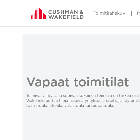
Toimitilahaku
P
Vapaat toimitilat
Toimiva, viihtyisä ja sopivan kokoinen toimitila on tärkeä o
Wakefield auttaa tiloja hakevia yrityksiä ja sijoittajia löytämä
toimistotila, liiketila, varastotila tai tuotantotila.