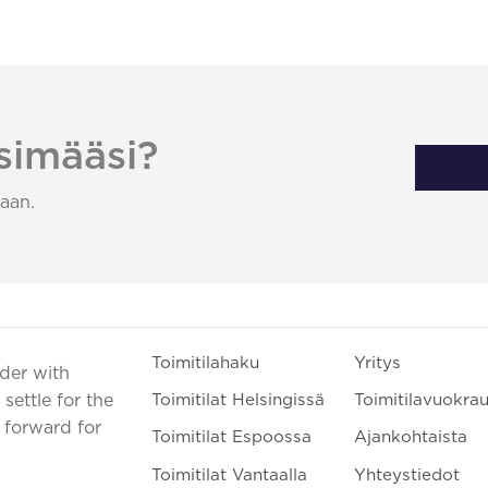
simääsi?
aan.
Toimitilahaku
Yritys
ader with
settle for the
Toimitilat Helsingissä
Toimitilavuokra
t forward for
Toimitilat Espoossa
Ajankohtaista
Toimitilat Vantaalla
Yhteystiedot