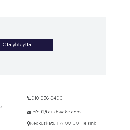
Ota yhteyttä
010 836 8400
us
info.fi@cushwake.com
Keskuskatu 1 A 00100 Helsinki