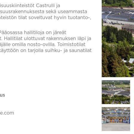
suuskiinteistöt Castrulli ja
llisuusrakennuksesta sekä useammasta
eistön tilat soveltuvat hyvin tuotanto-,
ääosassa hallitiloja on järeät
. Hallitilat ulottuvat rakennuksen läpi ja
jälle omilla nosto-ovilla. Toimistotilat
käyttöön on tarjolla suihku- ja saunatilat
us
ke.com