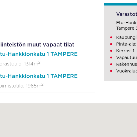
Varastot
Etu-Hank
Tampere 
Kaupungi
iinteistön muut vapaat tilat
Pinta-ala:
Kerros: 1.
tu-Hankkionkatu 1 TAMPERE
Vapautuu
2
arastotila, 1314m
Rakennus
Vuokraluo
tu-Hankkionkatu 1 TAMPERE
2
oimistotila, 1965m