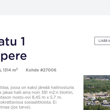
tu 1
Lisää 
pere
2
, 1314 m
Kohde #27006
laa, jossa on kaksi järeää hallinosturia
 jakaa halli aina noin 381 m2:n tiloihin,
antason nosto-ovi 8,45 m x 5,7 m.
okrattavissa sosiaalitiloista. Ei
ilmaa (jos tarve).