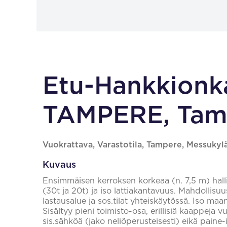
Etu-Hankkionka
TAMPERE, Tam
Vuokrattava, Varastotila, Tampere, Messukylä
Kuvaus
Ensimmäisen kerroksen korkeaa (n. 7,5 m) halliti
(30t ja 20t) ja iso lattiakantavuus. Mahdollisuus
lastausalue ja sos.tilat yhteiskäytössä. Iso ma
Sisältyy pieni toimisto-osa, erillisiä kaappeja vu
sis.sähköä (jako neliöperusteisesti) eikä paine-