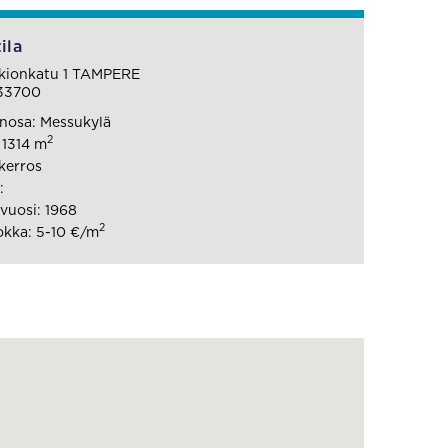
ila
kionkatu 1 TAMPERE
33700
nosa: Messukylä
2
 1314 m
 kerros
:
vuosi: 1968
2
kka: 5-10 €/m