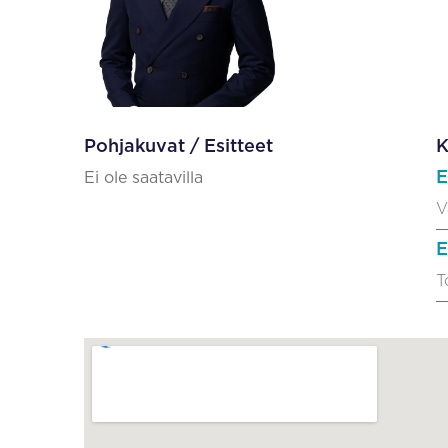
Pohjakuvat / Esitteet
K
E
Ei ole saatavilla
V
E
T