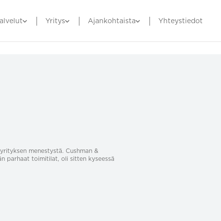
alvelut
Yritys
Ajankohtaista
Yhteystiedot
sa yrityksen menestystä. Cushman &
än parhaat toimitilat, oli sitten kyseessä