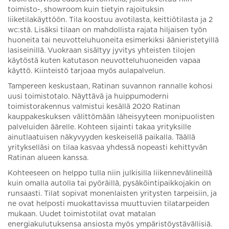
toimisto-, showroom kuin tietyin rajoituksin
liiketilakäyttöön. Tila koostuu avotilasta, keittiötilasta ja 2
wc:stä. Lisäksi tilaan on mahdollista rajata hiljaisen työn
huoneita tai neuvotteluhuoneita esimerkiksi äänieristetyillä
lasiseinillä. Vuokraan sisältyy jyvitys yhteisten tilojen
käytöstä kuten katutason neuvotteluhuoneiden vapaa
käyttö. Kiinteistö tarjoaa myös aulapalvelun.
Tampereen keskustaan, Ratinan suvannon rannalle kohosi
uusi toimistotalo. Näyttävä ja huippumoderni
toimistorakennus valmistui kesällä 2020 Ratinan
kauppakeskuksen välittömään läheisyyteen monipuolisten
palveluiden äärelle. Kohteen sijainti takaa yrityksille
ainutlaatuisen näkyvyyden keskeisellä paikalla. Täällä
yritykselläsi on tilaa kasvaa yhdessä nopeasti kehittyvän
Ratinan alueen kanssa.
Kohteeseen on helppo tulla niin julkisilla liikennevälineillä
kuin omalla autolla tai pyöräillä, pysäköintipaikkojakin on
runsaasti. Tilat sopivat monenlaisten yritysten tarpeisiin, ja
ne ovat helposti muokattavissa muuttuvien tilatarpeiden
mukaan. Uudet toimistotilat ovat matalan
energiakulutuksensa ansiosta myös ympäristöystävällisiä.