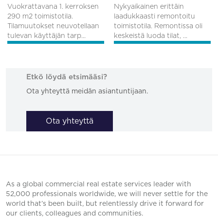
Vuokrattavana 1. kerroksen
Nykyaikainen erittäin
290 m2 toimistotila.
laadukkaasti remontoitu
Tilamuutokset neuvotellaan
toimistotila. Remontissa oli
tulevan käyttäjän tarp...
keskeistä luoda tilat, ...
Etkö löydä etsimääsi?
Ota yhteyttä meidän asiantuntijaan.
Ota yhteyttä
As a global commercial real estate services leader with
52,000 professionals worldwide, we will never settle for the
world that’s been built, but relentlessly drive it forward for
our clients, colleagues and communities.