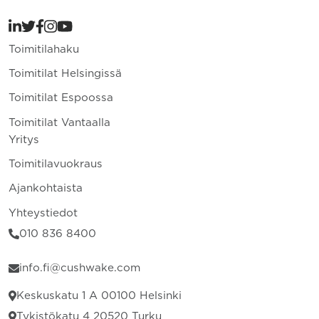
Toimitilahaku
Toimitilat Helsingissä
Toimitilat Espoossa
Toimitilat Vantaalla
Yritys
Toimitilavuokraus
Ajankohtaista
Yhteystiedot
010 836 8400
info.fi@cushwake.com
Keskuskatu 1 A 00100 Helsinki
Tykistökatu 4 20520 Turku