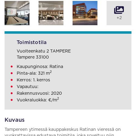
+2
Toimistotila
Vuolteenkatu 2 TAMPERE
Tampere 33100
Kaupunginosa: Ratina
2
Pinta-ala: 321 m
Kerros: 1. kerros
Vapautuu:
Rakennusvuosi: 2020
2
Vuokraluokka: €/m
Kuvaus
Tampereen ytimessä kauppakeskus Ratinan vieressä on
vuokrattavissa edustava toimitila, joka soveltuu niin