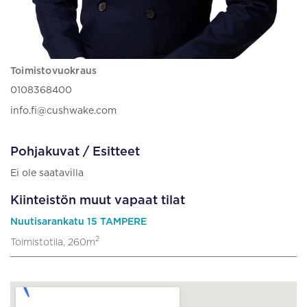
Toimistovuokraus
0108368400
info.fi@cushwake.com
Pohjakuvat / Esitteet
Ei ole saatavilla
Kiinteistön muut vapaat tilat
Nuutisarankatu 15 TAMPERE
2
Toimistotila, 260m