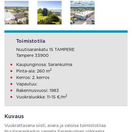
Toimistotila
Nuutisarankatu 15 TAMPERE
Tampere 33900
Kaupunginosa: Sarankulma
2
Pinta-ala: 260 m
Kerros: 2. kerros
Vapautuu:
Rakennusvuosi: 1983
2
Vuokraluokka: 11-15 €/m
Kuvaus
Vuokrattavana siisti, avara ja valoisa toimistotilaa
Nuutisarankadun varrella Sarankulman vilkkaalla