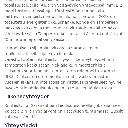
teollisuusalueella. Alue on valtaväylien yhteydessä, mm. E12-
moottoritie ja bussilinjat. Kiinteistö on remontoitu
mittavasti viimeisten vuosien aikana, ja vuonna 2023 on
toteutettu energiatehokkuushanke. Kohde on Tampereen
messukeskuksen ja mm. lounasravintoloiden välittömässä
läheisyydessä, ja Tampereen keskusta sekä lentokenttä ovat
10 minuutin ajomatkan päässä.
Erinomaisella sijainnilla vilkkaalla Sarankulman
teollisuusalueella sijaitseva laadukas
varasto/tuotantokiinteistö. Hyvät liikenneyhteydet niin
Tampereen keskustaan, Nokialle kuin moottoritielle
Helsingin suuntaankin. Kiinteistö on rakennettu vuonna
1983. Kiinteistöä on remontoitu mittavasti viimeisten
vuosien aikana. Kiinteistöllä on kattavat piha-alueet hyvine
pysäköintimahdollisuuksineen ja tontti on läpiajettava.
Liikenneyhteydet
Kiinteistö on Sarankulman teollisuusalueella, joka sijaitsee
Valtatie 3:n ja Pyhäjärventien risteyksen tuntumassa. Bussit
kulkevat läheltä.
Yhteystiedot