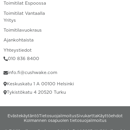
Toimitilat Espoossa
Toimitilat Vantaalla
Yritys
Toimitilavuokraus
Ajankohtaista
Yhteystiedot
010 836 8400
info.fi@cushwake.com
Keskuskatu 1 A 00100 Helsinki
Tykistökatu 4 20520 Turku
Evästekäytäntö
Tietosuojailmoitus
Sivukartta
Käyttöehdot
Kolmannen osapuolen tietosuojailmoitus