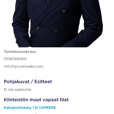
Toimistovuokraus
0108368400
info.fi@cushwake.com
Pohjakuvat / Esitteet
Ei ole saatavilla
Kiinteistön muut vapaat tilat
Kelloportinkatu 1 B TAMPERE