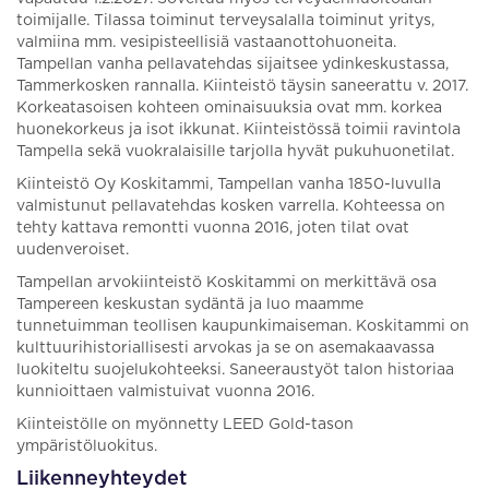
toimijalle. Tilassa toiminut terveysalalla toiminut yritys,
valmiina mm. vesipisteellisiä vastaanottohuoneita.
Tampellan vanha pellavatehdas sijaitsee ydinkeskustassa,
Tammerkosken rannalla. Kiinteistö täysin saneerattu v. 2017.
Korkeatasoisen kohteen ominaisuuksia ovat mm. korkea
huonekorkeus ja isot ikkunat. Kiinteistössä toimii ravintola
Tampella sekä vuokralaisille tarjolla hyvät pukuhuonetilat.
Kiinteistö Oy Koskitammi, Tampellan vanha 1850-luvulla
valmistunut pellavatehdas kosken varrella. Kohteessa on
tehty kattava remontti vuonna 2016, joten tilat ovat
uudenveroiset.
Tampellan arvokiinteistö Koskitammi on merkittävä osa
Tampereen keskustan sydäntä ja luo maamme
tunnetuimman teollisen kaupunkimaiseman. Koskitammi on
kulttuurihistoriallisesti arvokas ja se on asemakaavassa
luokiteltu suojelukohteeksi. Saneeraustyöt talon historiaa
kunnioittaen valmistuivat vuonna 2016.
Kiinteistölle on myönnetty LEED Gold-tason
ympäristöluokitus.
Liikenneyhteydet