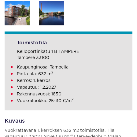
Toimistotila
Kelloportinkatu 1 B TAMPERE
Tampere 33100
Kaupunginosa: Tampella
2
Pinta-ala: 632 m
Kerros: 1. kerros
Vapautuu: 1.2.2027
Rakennusvuosi: 1850
2
Vuokraluokka: 25-30 €/m
Kuvaus
Vuokrattavana 1. kerroksen 632 m2 toimistotila. Tila
vapautuu 1.2.2027. Soveltuu myös terveydenhuoltoalan