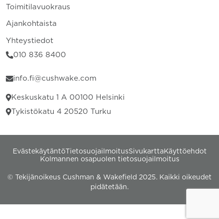
Toimitilavuokraus
Ajankohtaista
Yhteystiedot
010 836 8400
info.fi@cushwake.com
Keskuskatu 1 A 00100 Helsinki
Tykistökatu 4 20520 Turku
Evästekäytäntö
Tietosuojailmoitus
Sivukartta
Käyttöehdot
Kolmannen osapuolen tietosuojailmoitus
© Tekijänoikeus Cushman & Wakefield 2025. Kaikki oikeudet
pidätetään.