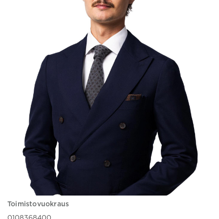
Toimistovuokraus
0108368400