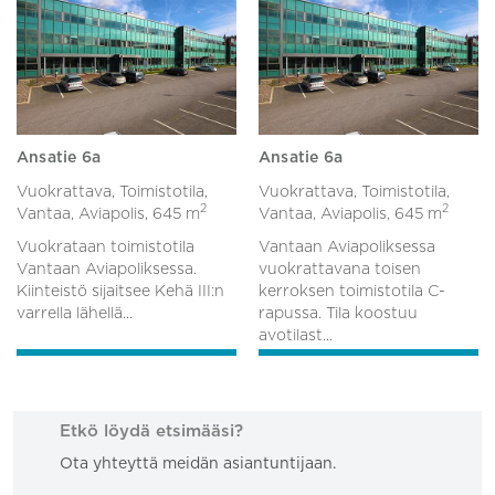
Ansatie 6a
Ansatie 6a
Vuokrattava, Toimistotila,
Vuokrattava, Toimistotila,
2
2
Vantaa, Aviapolis,
645 m
Vantaa, Aviapolis,
645 m
Vuokrataan toimistotila
Vantaan Aviapoliksessa
Vantaan Aviapoliksessa.
vuokrattavana toisen
Kiinteistö sijaitsee Kehä III:n
kerroksen toimistotila C-
varrella lähellä...
rapussa. Tila koostuu
avotilast...
Etkö löydä etsimääsi?
Ota yhteyttä meidän asiantuntijaan.