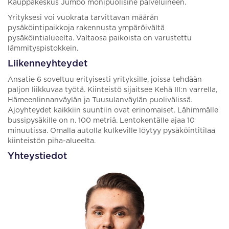
Kauppakeskus Jumbo monipuolisine palveluineen.
Yrityksesi voi vuokrata tarvittavan määrän
pysäköintipaikkoja rakennusta ympäröivältä
pysäköintialueelta. Valtaosa paikoista on varustettu
lämmityspistokkein.
Liikenneyhteydet
Ansatie 6 soveltuu erityisesti yrityksille, joissa tehdään
paljon liikkuvaa työtä. Kiinteistö sijaitsee Kehä III:n varrella,
Hämeenlinnanväylän ja Tuusulanväylän puolivälissä.
Ajoyhteydet kaikkiin suuntiin ovat erinomaiset. Lähimmälle
bussipysäkille on n. 100 metriä. Lentokentälle ajaa 10
minuutissa. Omalla autolla kulkeville löytyy pysäköintitilaa
kiinteistön piha-alueelta.
Yhteystiedot