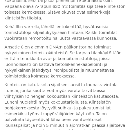
kokonaisuutena tai jakaa pienempiin kokonaisuuksiin.
Vapaana oleva A-rapun 620 m2 toimitila sijaitsee kiinteistön
toisessa kerroksessa. Sisävalokuvat ovat esimerkkejä
kiinteistön tiloista.
Kehä III:n varrella, lähellä lentokenttää, hyvätasoisia
toimistotiloja kilpailukykyiseen hintaan. Kaikki toimitilat
vuokrataan remontoituina, uutta vastaavassa kunnossa.
Ansatie 6 on aiemmin DNA:n pääkonttorina toiminut
nykyaikainen toimistokiinteistö. Se tarjoaa tilankäytöltään
erittäin tehokkaita avo- ja kombitoimistotiloja, joissa
luonnollisesti on kattava tietoliikennekaapelointi ja
nykyaikainen jäähdytys. Monipuolista ja muunneltavaa
toimistotilaa kolmessa kerroksessa.
Kiinteistön katutasolla sijaitsee suosittu lounasravintola
Lunchi, jonka kautta voit myös varata tarvittaessa
viihtyisän 10 hengen kokoustilan kiinteistön katutasosta.
Lunchi huolehtii myös kokoustarjoiluista. Kiinteistön
pohjakerroksesta löytyvät suihku- ja pukeutumistilat
esimerkiksi työmatkapyöräilijöiden käyttöön. Talon
palveluita täydentävät lähialueen vaihtoehtoiset
lounaspaikat ja noin 5 minuutin ajomatkan päässä sijaitseva