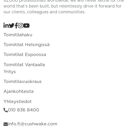
52,000 professionals worldwide, we will never settle for the
world that’s been built, but relentlessly drive it forward for
our clients, colleagues and communities.
Toimitilahaku
Toimitilat Helsingissä
Toimitilat Espoossa
Toimitilat Vantaalla
Yritys
Toimitilavuokraus
Ajankohtaista
Yhteystiedot
010 836 8400
info.fi@cushwake.com