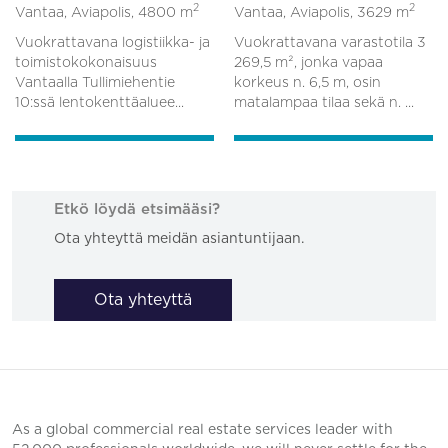
2
2
Vantaa, Aviapolis,
4800 m
Vantaa, Aviapolis,
3629 m
Vuokrattavana logistiikka- ja
Vuokrattavana varastotila 3
toimistokokonaisuus
269,5 m², jonka vapaa
Vantaalla Tullimiehentie
korkeus n. 6,5 m, osin
10:ssä lentokenttäaluee...
matalampaa tilaa sekä n. ...
Etkö löydä etsimääsi?
Ota yhteyttä meidän asiantuntijaan.
Ota yhteyttä
As a global commercial real estate services leader with