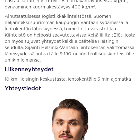
Lastauslaituri, nosto-ovi * 5. Lattiakantavuus 800 kg/m²,
dynaaminen kuormakestävyys 400 kg/m².
Ainutlaatuisessa logistiikkakiinteistössä, Suomen
neljänneksi suurimman kaupungin Vantaan sydämessä ja
lentokentän läheisyydessä, toimisto- ja varastotilaa.
Kiinteistö on helposti saavutettavissa Kehä III:lta (E18), josta
on myös sujuvat yhteydet kaikille pääteille Helsingin
seudulla. Sijainti Helsinki-Vantaan lentokentän välittömässä
läheisyydessä antaa tälle 9 190-neliön teollisuuskiinteistölle
uniikin leimansa.
Liikenneyhteydet
10 km Helsingin keskustasta, lentokentälle 5 min ajomatka
Yhteystiedot