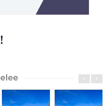
!
elee