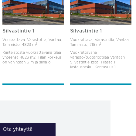
Silvastintie 1
Silvastintie 1
Vuokrattava, Varastotila, Vantaa,
Vuokrattava, Varastotila, Vantaa,
2
2
Tammisto,
4823 m
Tammisto,
715 m
Kiinteistöstä vuokrattavana tilaa
Vuokrattavana
yhteensä 4823 m2. Tilan korkeus
varasto/tuotantotilaa Vantaan
on vähintään 6 m ja siinä o...
Silvastintie 1:stä. Tilassa 1
lastaustasku. Kantavuus 1...
Ota yhteyttä