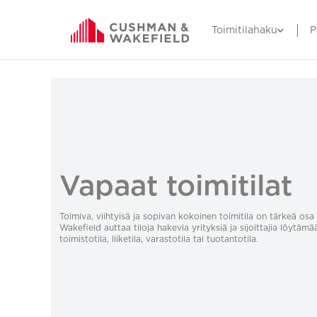
Toimitilahaku
P
Vapaat toimitilat
Toimiva, viihtyisä ja sopivan kokoinen toimitila on tärkeä o
Wakefield auttaa tiloja hakevia yrityksiä ja sijoittajia löytämä
toimistotila, liiketila, varastotila tai tuotantotila.