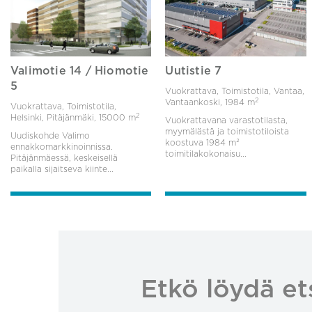
Valimotie 14 / Hiomotie
Uutistie 7
5
Vuokrattava, Toimistotila, Vantaa,
2
Vantaankoski,
1984 m
Vuokrattava, Toimistotila,
2
Helsinki, Pitäjänmäki,
15000 m
Vuokrattavana varastotilasta,
myymälästä ja toimistotiloista
Uudiskohde Valimo
koostuva 1984 m²
ennakkomarkkinoinnissa.
toimitilakokonaisu...
Pitäjänmäessä, keskeisellä
paikalla sijaitseva kiinte...
Etkö löydä et