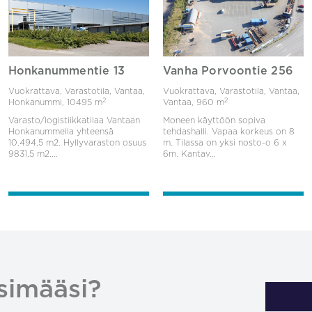
Honkanummentie 13
Vanha Porvoontie 256
Vuokrattava, Varastotila, Vantaa,
Vuokrattava, Varastotila, Vantaa,
2
2
Honkanummi,
10495 m
Vantaa,
960 m
Varasto/logistiikkatilaa Vantaan
Moneen käyttöön sopiva
Honkanummella yhteensä
tehdashalli. Vapaa korkeus on 8
10.494,5 m2. Hyllyvaraston osuus
m. Tilassa on yksi nosto-o 6 x
9831,5 m2....
6m. Kantav...
simääsi?