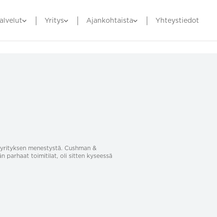
alvelut
Yritys
Ajankohtaista
Yhteystiedot
sa yrityksen menestystä. Cushman &
än parhaat toimitilat, oli sitten kyseessä