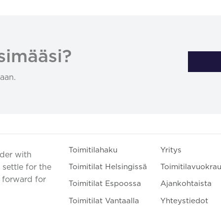
simääsi?
aan.
Toimitilahaku
Yritys
ader with
settle for the
Toimitilat Helsingissä
Toimitilavuokra
t forward for
Toimitilat Espoossa
Ajankohtaista
Toimitilat Vantaalla
Yhteystiedot