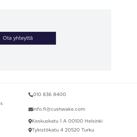
Ota yhteyttä
010 836 8400
us
info.fi@cushwake.com
Keskuskatu 1 A 00100 Helsinki
Tykistökatu 4 20520 Turku