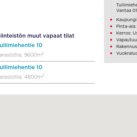
Tullimieh
Vantaa 0
Kaupungin
Pinta-ala
Kerros: U
iinteistön muut vapaat tilat
Vapautuu
ullimiehentie 10
Rakennus
Vuokraluo
2
arastotila, 9600m
ullimiehentie 10
2
arastotila, 4800m