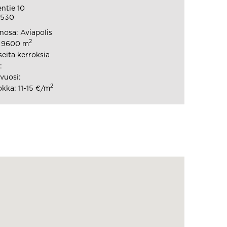
entie 10
1530
osa: Aviapolis
2
: 9600 m
seita kerroksia
:
vuosi:
2
kka: 11-15 €/m