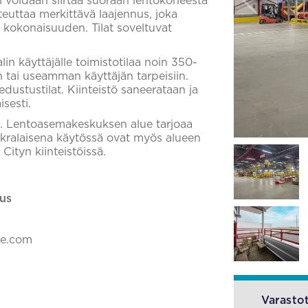
i voidaan siirtää suoraan lentokoneesta
oteuttaa merkittävä laajennus, joka
 kokonaisuuden. Tilat soveltuvat
in käyttäjälle toimistotilaa noin 350-
 tai useamman käyttäjän tarpeisiin.
dustustilat. Kiinteistö saneerataan ja
sesti.
aa. Lentoasemakeskuksen alue tarjoaa
uokralaisena käytössä ovat myös alueen
Cityn kiinteistöissä.
us
ke.com
Varastot