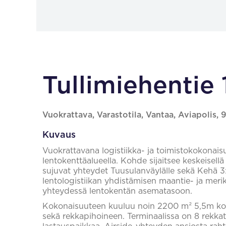
Tullimiehentie 
Vuokrattava, Varastotila, Vantaa, Aviapolis,
Kuvaus
Vuokrattavana logistiikka- ja toimistokokonaisu
lentokenttäalueella. Kohde sijaitsee keskeisellä 
sujuvat yhteydet Tuusulanväylälle sekä Kehä 3:
lentologistiikan yhdistämisen maantie- ja meriku
yhteydessä lentokentän asematasoon.
Kokonaisuuteen kuuluu noin 2200 m² 5,5m kork
sekä rekkapihoineen. Terminaalissa on 8 rekkat