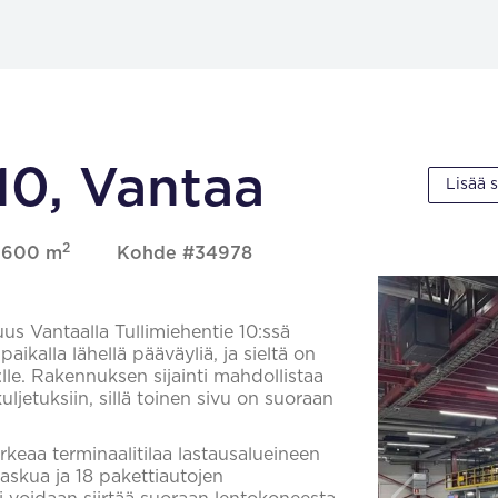
10, Vantaa
Lisää 
2
 9600 m
Kohde #34978
us Vantaalla Tullimiehentie 10:ssä
paikalla lähellä pääväyliä, ja sieltä on
lle. Rakennuksen sijainti mahdollistaa
ljetuksiin, sillä toinen sivu on suoraan
eaa terminaalitilaa lastausalueineen
askua ja 18 pakettiautojen