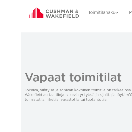
Toimitilahaku
P
Vapaat toimitilat
Toimiva, viihtyisä ja sopivan kokoinen toimitila on tärkeä o
Wakefield auttaa tiloja hakevia yrityksiä ja sijoittajia löytämä
toimistotila, liiketila, varastotila tai tuotantotila.