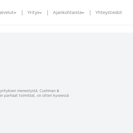
alvelut
Yritys
Ajankohtaista
Yhteystiedot
sa yrityksen menestystä. Cushman &
än parhaat toimitilat, oli sitten kyseessä