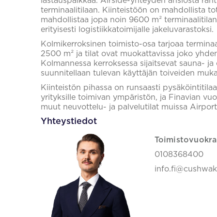
lastauspaikkaa. Airside-yhteyden ansiosta raht
terminaalitilaan. Kiinteistöön on mahdollista t
mahdollistaa jopa noin 9600 m² terminaalitilan
erityisesti logistiikkatoimijalle jakeluvarastoksi.
Kolmikerroksinen toimisto-osa tarjoaa terminaal
2500 m² ja tilat ovat muokattavissa joko yhden
Kolmannessa kerroksessa sijaitsevat sauna- ja e
suunnitellaan tulevan käyttäjän toiveiden mukai
Kiinteistön pihassa on runsaasti pysäköintitil
yrityksille toimivan ympäristön, ja Finavian v
muut neuvottelu- ja palvelutilat muissa Airport 
Yhteystiedot
Toimistovuokra
0108368400
info.fi@cushwa