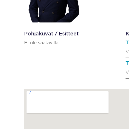
Pohjakuvat / Esitteet
K
T
Ei ole saatavilla
V
T
V