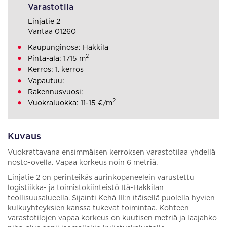
Varastotila
Linjatie 2
Vantaa 01260
Kaupunginosa: Hakkila
2
Pinta-ala: 1715 m
Kerros: 1. kerros
Vapautuu:
Rakennusvuosi:
2
Vuokraluokka: 11-15 €/m
Kuvaus
Vuokrattavana ensimmäisen kerroksen varastotilaa yhdellä
nosto-ovella. Vapaa korkeus noin 6 metriä.
Linjatie 2 on perinteikäs aurinkopaneelein varustettu
logistiikka- ja toimistokiinteistö Itä-Hakkilan
teollisuusalueella. Sijainti Kehä III:n itäisellä puolella hyvien
kulkuyhteyksien kanssa tukevat toimintaa. Kohteen
varastotilojen vapaa korkeus on kuutisen metriä ja laajahko