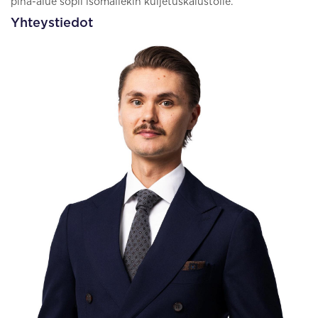
piha-alue sopii isomallekin kuljetuskalustolle.
Yhteystiedot