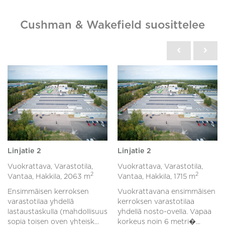
Cushman & Wakefield suosittelee
Linjatie 2
Linjatie 2
Vuokrattava, Varastotila,
Vuokrattava, Varastotila,
2
2
Vantaa, Hakkila,
2063 m
Vantaa, Hakkila,
1715 m
Ensimmäisen kerroksen
Vuokrattavana ensimmäisen
varastotilaa yhdellä
kerroksen varastotilaa
lastaustaskulla (mahdollisuus
yhdellä nosto-ovella. Vapaa
sopia toisen oven yhteisk...
korkeus noin 6 metri�...