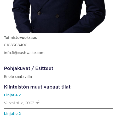
Toimistovuokraus
0108368400
info.fi@cushwake.com
Pohjakuvat / Esitteet
Ei ole saatavilla
Kiinteistön muut vapaat tilat
Linjatie 2
2
Varastotila, 2063m
Linjatie 2