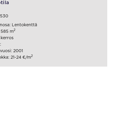
tila
1530
nosa: Lentokenttä
2
: 585 m
 kerros
:
vuosi: 2001
2
kka: 21-24 €/m