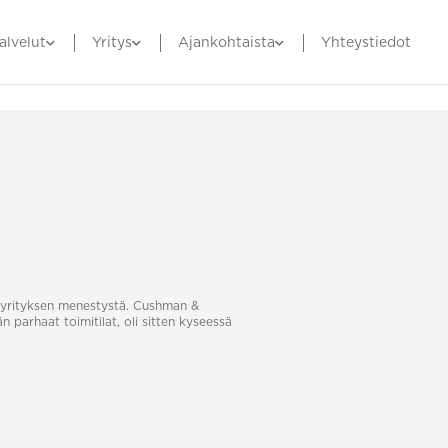
alvelut
Yritys
Ajankohtaista
Yhteystiedot
sa yrityksen menestystä. Cushman &
än parhaat toimitilat, oli sitten kyseessä