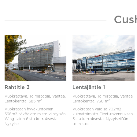
Cus
Rahtitie 3
Lentäjäntie 1
Vuokrattava, Toimistotila, Vantaa,
Vuokrattava, Toimistotila, Vantaa,
2
2
Lentokenttä,
585 m
Lentokenttä,
730 m
Vuokrataan hyväkuntoinen
Vuokrataan valoisa 702m2
568m2 näköalatoimisto viihtyisän
kulmatoimisto Fleet-rakennuksen
Wing-talon 6.sta kerroksesta.
3:sta kerroksesta. Nykyisellään
Nykyise...
toimistos...