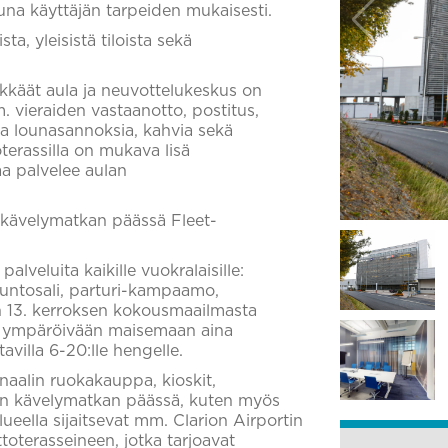
una käyttäjän tarpeiden mukaisesti.
ta, yleisistä tiloista sekä
ikkäät aula ja neuvottelukeskus on
m. vieraiden vastaanotto, postitus,
ita lounasannoksia, kahvia sekä
oterassilla on mukava lisä
aa palvelee aulan
 kävelymatkan päässä Fleet-
palveluita kaikille vuokralaisille:
kuntosali, parturi-kampaamo,
in 13. kerroksen kokousmaailmasta
kä ympäröivään maisemaan aina
tavilla 6-20:lle hengelle.
inaalin ruokakauppa, kioskit,
tin kävelymatkan päässä, kuten myös
Alueella sijaitsevat mm. Clarion Airportin
toterasseineen, jotka tarjoavat