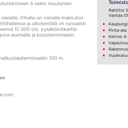
Toimisto
ja edustamiseen â nekin muutaman
Rahtitie 3
Vantaa 0
ieraille. Pihalla on vieraille maksuton
ntihalleissa ja ulkokentillä on runsaasti
Kaupungi
teensä 15 000 (ks. pysäköintikartta
Pinta-ala
una-asemalle ja bussiterminaaliin
Kerros: 6.
Vapautuu
Rakennus
Vuokraluo
atkustajaterminaaliin 100 m.
us
ke.com