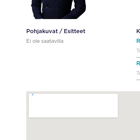
Pohjakuvat / Esitteet
K
R
Ei ole saatavilla
T
R
T