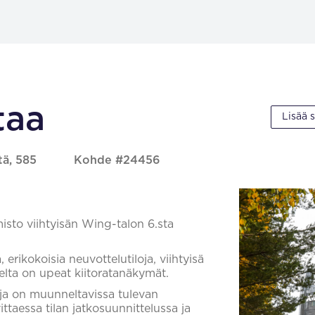
taa
Lisää 
tä, 585
Kohde #24456
to viihtyisän Wing-talon 6.sta
erikokoisia neuvottelutiloja, viihtyisä
lelta on upeat kiitoratanäkymät.
 ja on muunneltavissa tulevan
taessa tilan jatkosuunnittelussa ja