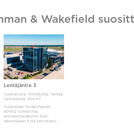
hman & Wakefield suositt
Lentäjäntie 3
Vuokrattava, Toimistotila, Vantaa,
2
Lentokenttä,
404 m
Vuokrataan hyväpohjainen
404m2 toimistotila
lentokenttänäkymin Pilot-
rakennuksen 6:sta kerroksess...