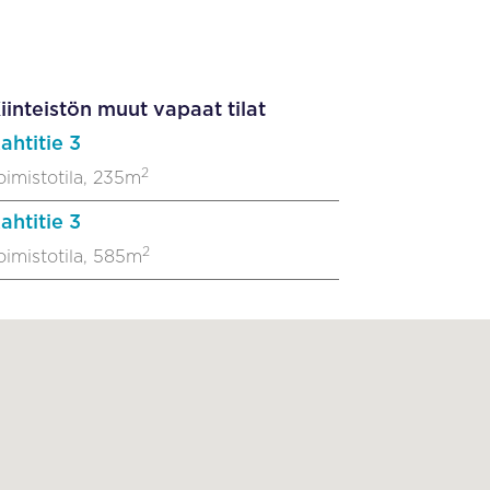
iinteistön muut vapaat tilat
ahtitie 3
2
oimistotila, 235m
ahtitie 3
2
oimistotila, 585m