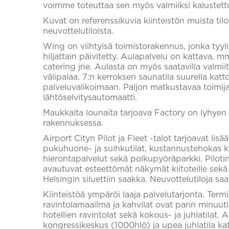
voimme toteuttaa sen myös valmiiksi kalustett
Kuvat on referenssikuvia kiinteistön muista tilois
neuvottelutiloista.
Wing on viihtyisä toimistorakennus, jonka tyyl
hiljattain päivitetty. Aulapalvelu on kattava, m
catering jne. Aulasta on myös saatavilla valmi
välipalaa. 7:n kerroksen saunatila suurella katt
palveluvalikoimaan. Paljon matkustavaa toimij
lähtöselvitysautomaatti.
Maukkaita lounaita tarjoava Factory on lyhyen
rakennuksessa.
Airport Cityn Pilot ja Fleet -talot tarjoavat lisää 
pukuhuone- ja suihkutilat, kustannustehokas 
hierontapalvelut sekä polkupyöräparkki. Pilot
avautuvat esteettömät näkymät kiitoteille se
Helsingin siluettiin saakka. Neuvottelutiloja saa
Kiinteistöä ympäröi laaja palvelutarjonta. Term
ravintolamaailma ja kahvilat ovat parin minuu
hotellien ravintolat sekä kokous- ja juhlatilat. 
kongressikeskus (1000hlö) ja upea juhlatila kat