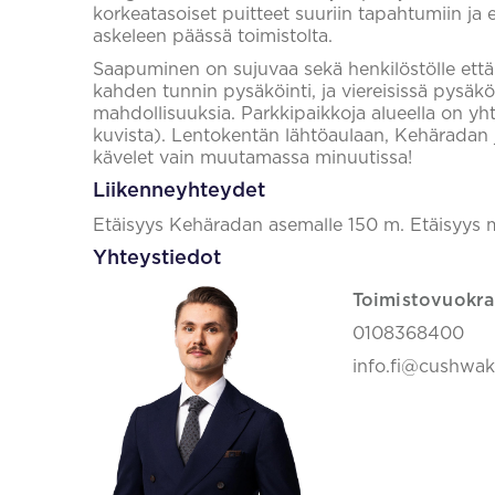
korkeatasoiset puitteet suuriin tapahtumiin 
askeleen päässä toimistolta.
Saapuminen on sujuvaa sekä henkilöstölle että v
kahden tunnin pysäköinti, ja viereisissä pysäköi
mahdollisuuksia. Parkkipaikkoja alueella on yh
kuvista). Lentokentän lähtöaulaan, Kehäradan j
kävelet vain muutamassa minuutissa!
Liikenneyhteydet
Etäisyys Kehäradan asemalle 150 m. Etäisyys m
Yhteystiedot
Toimistovuokra
0108368400
info.fi@cushwa