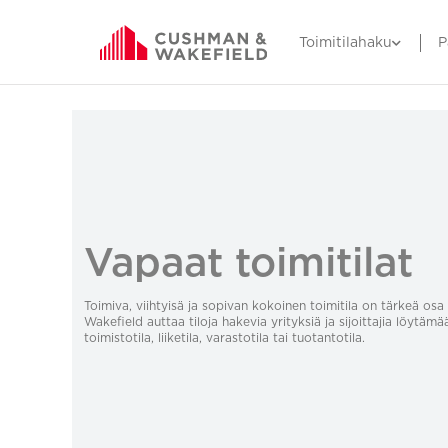
Toimitilahaku
P
Vapaat toimitilat
Toimiva, viihtyisä ja sopivan kokoinen toimitila on tärkeä o
Wakefield auttaa tiloja hakevia yrityksiä ja sijoittajia löytämä
toimistotila, liiketila, varastotila tai tuotantotila.