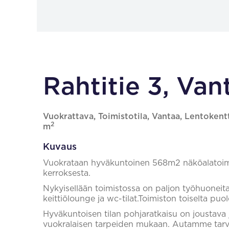
Rahtitie 3, Van
Vuokrattava, Toimistotila, Vantaa, Lentokent
2
m
Kuvaus
Vuokrataan hyväkuntoinen 568m2 näköalatoimis
kerroksesta.
Nykyisellään toimistossa on paljon työhuoneita, 
keittiölounge ja wc-tilat.Toimiston toiselta puo
Hyväkuntoisen tilan pohjaratkaisu on joustava
vuokralaisen tarpeiden mukaan. Autamme tarvit