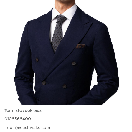
Toimistovuokraus
0108368400
info.fi@cushwake.com