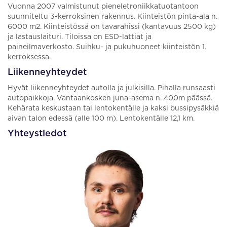
Vuonna 2007 valmistunut pieneletroniikkatuotantoon
suunniteltu 3-kerroksinen rakennus. Kiinteistön pinta-ala n.
6000 m2. Kiinteistössä on tavarahissi (kantavuus 2500 kg)
ja lastauslaituri. Tiloissa on ESD-lattiat ja
paineilmaverkosto. Suihku- ja pukuhuoneet kiinteistön 1.
kerroksessa.
Liikenneyhteydet
Hyvät liikenneyhteydet autolla ja julkisilla. Pihalla runsaasti
autopaikkoja. Vantaankosken juna-asema n. 400m päässä.
Kehärata keskustaan tai lentokentälle ja kaksi bussipysäkkiä
aivan talon edessä (alle 100 m). Lentokentälle 12,1 km.
Yhteystiedot