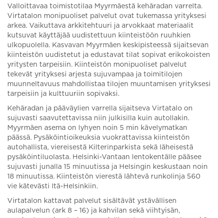
Valloittavaa toimistotilaa Myyrmäestä kehäradan varrelta.
Virtatalon monipuoliset palvelut ovat tukemassa yrityksesi
arkea. Vaikuttava arkkitehtuuri ja arvokkaat materiaalit
kutsuvat käyttäjää uudistettuun kiinteistöön ruuhkien
ulkopuolella. Kasvavan Myyrmäen keskipisteessä sijaitsevan
kiinteistön uudistetut ja edustavat tilat sopivat erikokoisten
yritysten tarpeisiin. Kiinteistön monipuoliset palvelut
tekevät yrityksesi arjesta sujuvampaa ja toimitilojen
muunneltavuus mahdollistaa tilojen muuntamisen yrityksesi
tarpeisiin ja kulttuuriin sopivaksi.
Kehäradan ja pääväylien varrella sijaitseva Virtatalo on
sujuvasti saavutettavissa niin julkisilla kuin autollakin.
Myyrmäen asema on lyhyen noin 5 min kävelymatkan
päässä. Pysäköintioikeuksia vuokrattavissa kiinteistön
autohallista, viereisestä Kilterinparkista sekä läheisestä
pysäköintiluolasta. Helsinki-Vantaan lentokentälle pääsee
sujuvasti junalla 15 minuutissa ja Helsingin keskustaan noin
18 minuutissa. Kiinteistön vierestä lähtevä runkolinja 560
vie kätevästi Itä-Helsinkiin.
Virtatalon kattavat palvelut sisältävät ystävällisen
aulapalvelun (ark 8 – 16) ja kahvilan sekä viihtyisän,