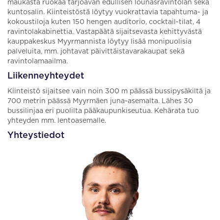
maukasta ruokaa tarjoavan edullisen lounasravintolan sekä
kuntosalin. Kiinteistöstä löytyy vuokrattavia tapahtuma- ja
kokoustiloja kuten 150 hengen auditorio, cocktail-tilat, 4
ravintolakabinettia. Vastapäätä sijaitsevasta kehittyvästä
kauppakeskus Myyrmannista löytyy lisää monipuolisia
palveluita, mm. johtavat päivittäistavarakaupat sekä
ravintolamaailma.
Liikenneyhteydet
Kiinteistö sijaitsee vain noin 300 m päässä bussipysäkiltä ja
700 metrin päässä Myyrmäen juna-asemalta. Lähes 30
bussilinjaa eri puolilta pääkaupunkiseutua. Kehärata tuo
yhteyden mm. lentoasemalle.
Yhteystiedot