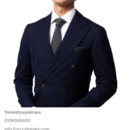
Toimistovuokraus
0108368400
info.fi@cushwake.com