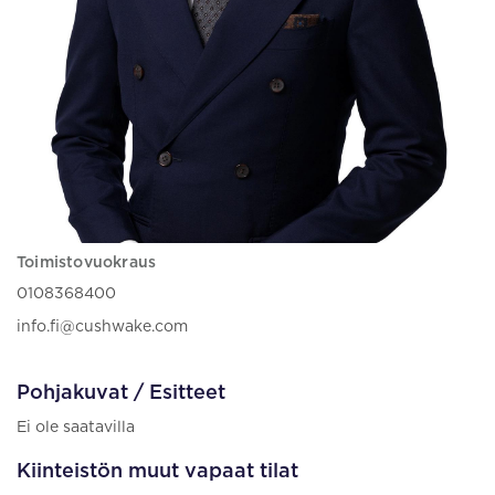
Toimistovuokraus
0108368400
info.fi@cushwake.com
Pohjakuvat / Esitteet
Ei ole saatavilla
Kiinteistön muut vapaat tilat