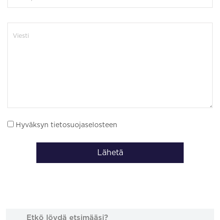
Hyväksyn tietosuojaselosteen
Lähetä
Etkö löydä etsimääsi?