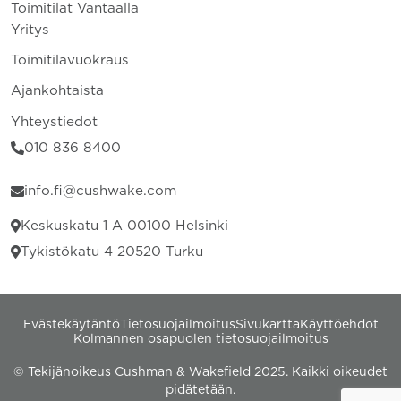
Toimitilat Vantaalla
Yritys
Toimitilavuokraus
Ajankohtaista
Yhteystiedot
010 836 8400
info.fi@cushwake.com
Keskuskatu 1 A 00100 Helsinki
Tykistökatu 4 20520 Turku
Evästekäytäntö
Tietosuojailmoitus
Sivukartta
Käyttöehdot
Kolmannen osapuolen tietosuojailmoitus
© Tekijänoikeus Cushman & Wakefield 2025. Kaikki oikeudet
pidätetään.