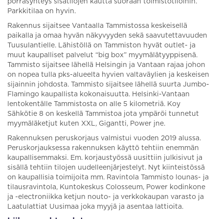
porrasyhteys sisätilojen kautta suoraan toimistotiloihin.
Parkkitilaa on hyvin.
Rakennus sijaitsee Vantaalla Tammistossa keskeisellä
paikalla ja omaa hyvän näkyvyyden sekä saavutettavuuden
Tuusulantielle. Lähistöllä on Tammiston hyvät outlet- ja
muut kaupalliset palvelut “big box” myymälätyyppisenä.
Tammisto sijaitsee lähellä Helsingin ja Vantaan rajaa johon
on nopea tulla pks-alueelta hyvien valtaväylien ja keskeisen
sijainnin johdosta. Tammisto sijaitsee lähellä suurta Jumbo-
Flamingo kaupallista kokonaisuutta. Helsinki-Vantaan
lentokentälle Tammistosta on alle 5 kilometriä. Koy
Sähkötie 8 on keskellä Tammistoa jota ympäröi tunnetut
myymäläketjut kuten XXL, Gigantti, Power jne.
Rakennuksen peruskorjaus valmistui vuoden 2019 alussa.
Peruskorjauksessa rakennuksen käyttö tehtiin enemmän
kaupallisemmaksi. Em. korjaustyössä uusittiin julkisivut ja
sisällä tehtiin tilojen uudelleenjärjestelyt. Nyt kiinteistössä
on kaupallisia toimijoita mm. Ravintola Tammisto lounas- ja
tilausravintola, Kuntokeskus Colosseum, Power kodinkone
ja -electroniikka ketjun nouto- ja verkkokaupan varasto ja
Laatulattiat Uusimaa joka myyjä ja asentaa lattioita.