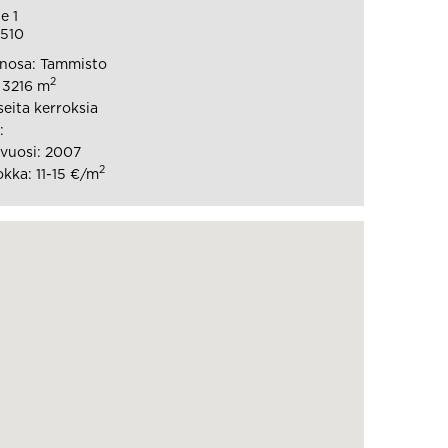
e 1
1510
nosa: Tammisto
2
: 3216 m
seita kerroksia
:
vuosi: 2007
2
kka: 11-15 €/m