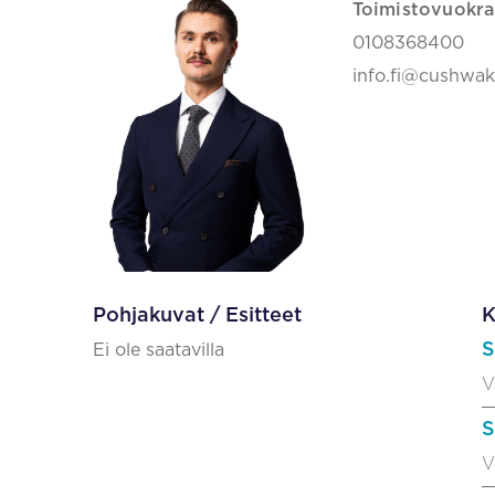
Toimistovuokra
0108368400
info.fi@cushwa
Pohjakuvat / Esitteet
K
S
Ei ole saatavilla
V
S
V