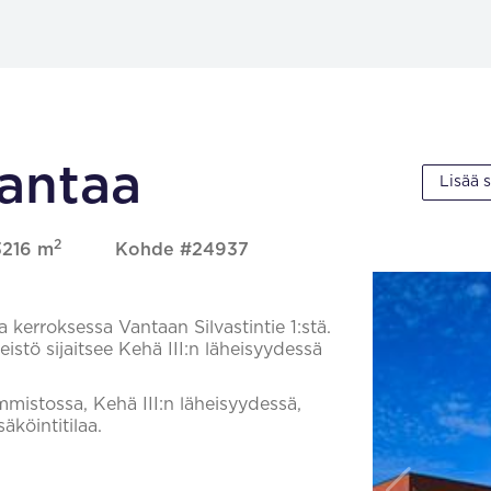
Vantaa
Lisää 
2
3216 m
Kohde #24937
 kerroksessa Vantaan Silvastintie 1:stä.
teistö sijaitsee Kehä III:n läheisyydessä
mmistossa, Kehä III:n läheisyydessä,
köintitilaa.