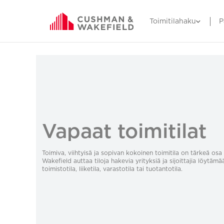
Toimitilahaku
P
Vapaat toimitilat
Toimiva, viihtyisä ja sopivan kokoinen toimitila on tärkeä o
Wakefield auttaa tiloja hakevia yrityksiä ja sijoittajia löytämä
toimistotila, liiketila, varastotila tai tuotantotila.