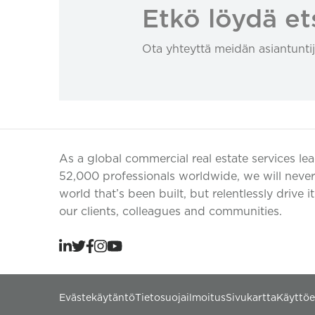
Etkö löydä et
Ota yhteyttä meidän asiantuntij
As a global commercial real estate services le
52,000 professionals worldwide, we will never 
world that’s been built, but relentlessly drive i
our clients, colleagues and communities.
Evästekäytäntö
Tietosuojailmoitus
Sivukartta
Käyttö