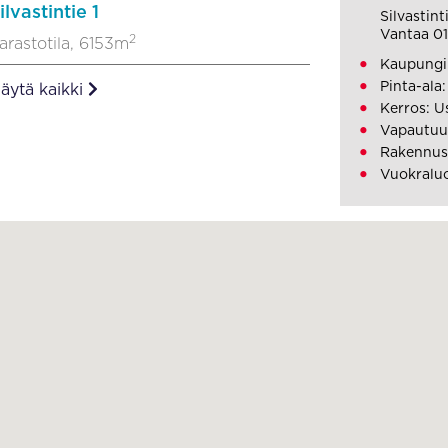
ilvastintie 1
Silvastinti
Vantaa 0
2
arastotila, 6153m
Kaupungi
Pinta-ala
äytä kaikki
Kerros: U
Vapautuu
Rakennus
Vuokraluo