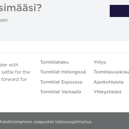
simääsi?
aan.
Toimitilahaku
Yritys
ader with
settle for the
Toimitilat Helsingissä
Toimitilavuokra
t forward for
Toimitilat Espoossa
Ajankohtaista
Toimitilat Vantaalla
Yhteystiedot
ehdot
Kolmannen osapuolen tietosuojailmoitus