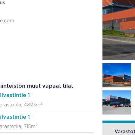
us
ke.com
iinteistön muut vapaat tilat
ilvastintie 1
2
arastotila, 4823m
ilvastintie 1
2
arastotila, 715m
Varastot