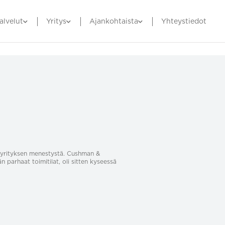
alvelut
Yritys
Ajankohtaista
Yhteystiedot
sa yrityksen menestystä. Cushman &
än parhaat toimitilat, oli sitten kyseessä