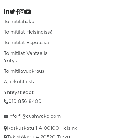
Toimitilahaku
Toimitilat Helsingissä
Toimitilat Espoossa
Toimitilat Vantaalla
Yritys
Toimitilavuokraus
Ajankohtaista
Yhteystiedot
010 836 8400
info.fi@cushwake.com
Keskuskatu 1 A 00100 Helsinki
Tykistökatu 4 20520 Turku