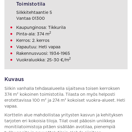
Toimistotila
Silkkitehtaantie 5
Vantaa 01300
Kaupunginosa: Tikkurila
2
Pinta-ala: 374 m
Kerros: 2. kerros
Vapautuu: Heti vapaa
Rakennusvuosi: 1934-1965
2
Vuokraluokka: 25-30 €/m
Kuvaus
Silkin vanhalla tehdasalueella sijaitseva toisen kerroksen
374 m² kokoinen toimistotila. Tilasta on myös helposti
erotettavissa 100 m² ja 274 m² kokoiset vuokra-alueet. Heti
vapaa.
Korttelin alue mahdollistaa yritysten kasvun ja kehityksen
tarjoten eri kokoisia tiloja. Tilat ovat pääosin uniikkeja
monitilatoimistoja pitäen sisällään avotilaa, pienempiä