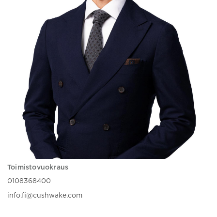
Toimistovuokraus
0108368400
info.fi@cushwake.com