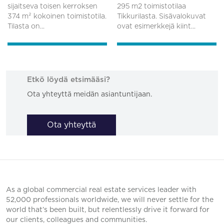
sijaitseva toisen kerroksen
295 m2 toimistotilaa
374 m² kokoinen toimistotila.
Tikkurilasta. Sisävalokuvat
Tilasta on...
ovat esimerkkejä kiint...
Etkö löydä etsimääsi?
Ota yhteyttä meidän asiantuntijaan.
Ota yhteyttä
As a global commercial real estate services leader with
52,000 professionals worldwide, we will never settle for the
world that’s been built, but relentlessly drive it forward for
our clients, colleagues and communities.