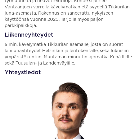
työhuoneita ja neuvottelutiloja. Kohde sijaitsee
Vantaanjoen varrella kävelymatkan etäisyydellä Tikkurilan
juna-asemasta. Rakennus on saneerattu nykyiseen
käyttöönsä vuonna 2020. Tarjolla myös paljon
parkkipaikkoja.
Liikenneyhteydet
5 min. kävelymatka Tikkurilan asemalle, josta on suorat
lähijunayhteydet Helsinkiin ja lentokentälle, sekä lukuisiin
ympäristökuntiin. Muutaman minuutin ajomatka Kehä III:lle
sekä Tuusulan- ja Lahdenväylille.
Yhteystiedot