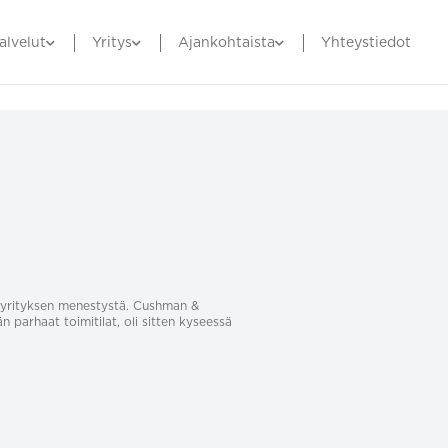
alvelut
Yritys
Ajankohtaista
Yhteystiedot
sa yrityksen menestystä. Cushman &
än parhaat toimitilat, oli sitten kyseessä