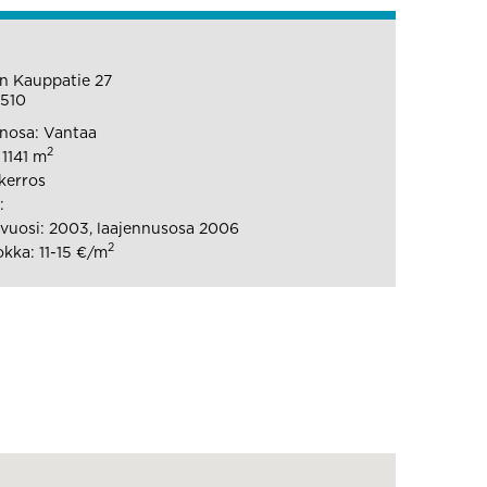
n Kauppatie 27
1510
nosa: Vantaa
2
 1141 m
 kerros
:
uosi: 2003, laajennusosa 2006
2
kka: 11-15 €/m