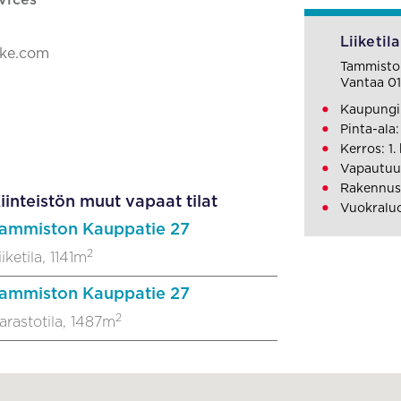
vices
Liiketila
ake.com
Tammisto
Vantaa 0
Kaupungi
Pinta-ala:
Kerros: 1.
Vapautuu
Rakennusv
iinteistön muut vapaat tilat
Vuokraluo
ammiston Kauppatie 27
2
iiketila, 1141m
ammiston Kauppatie 27
2
arastotila, 1487m