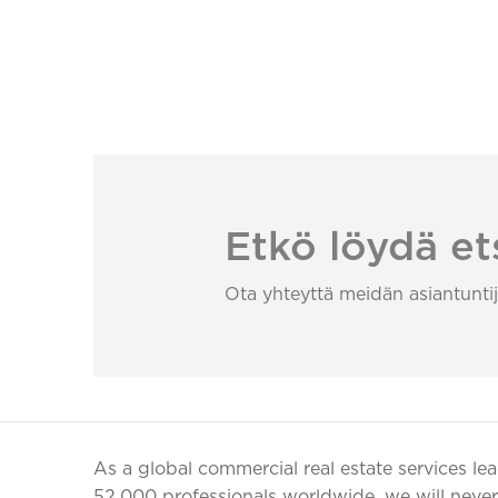
Etkö löydä et
Ota yhteyttä meidän asiantuntij
As a global commercial real estate services le
52,000 professionals worldwide, we will never 