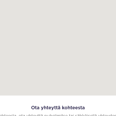
Ota yhteyttä kohteesta
kohteesta, ota yhteyttä puhelimitse tai sähköisellä yhteyde