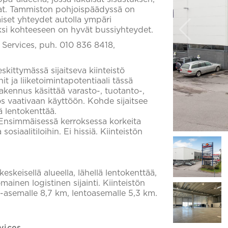
sevat. Tammiston pohjoispäädyssä on
et yhteydet autolla ympäri
ksi kohteeseen on hyvät bussiyhteydet.
l Services, puh. 010 836 8418,
ittymässä sijaitseva kiinteistö
 ja liiketoimintapotentiaali tässä
kennus käsittää varasto-, tuotanto-,
ös vaativaan käyttöön. Kohde sijaitsee
ä lentokenttää.
. Ensimmäisessä kerroksessa korkeita
sosiaalitiloihin. Ei hissiä. Kiinteistön
eskeisellä alueella, lähellä lentokenttää,
mainen logistinen sijainti. Kiinteistön
a-asemalle 8,7 km, lentoasemalle 5,3 km.