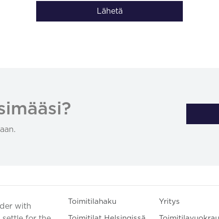
Lähetä
simääsi?
aan.
Toimitilahaku
Yritys
ader with
settle for the
Toimitilat Helsingissä
Toimitilavuokra