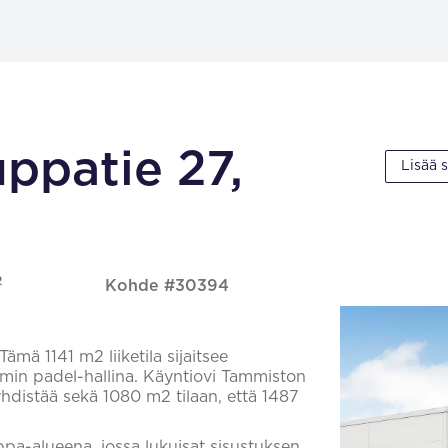
ppatie 27,
Lisää 
2
Kohde #30394
ämä 1141 m2 liiketila sijaitsee
emmin padel-hallina. Käyntiovi Tammiston
 yhdistää sekä 1080 m2 tilaan, että 1487
-alueena, jossa lukuisat sisustuksen,