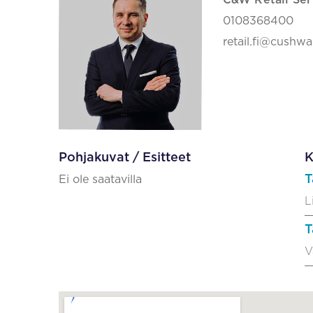
C&W Retail Ser
0108368400
retail.fi@cushw
Pohjakuvat / Esitteet
K
T
Ei ole saatavilla
L
T
V