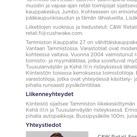
muodin ja vapaa-ajan retail toimijoijat sijait
kauppakeskus Jumbo. Kohteeseen on erinomais
pääkaupunkiseudun ja tämän lähialueilta. Lisä
Liiketilojen vuokraus ja tiedustelut: C&W Retai
retail.fi@cushwake.com.
Tammiston Kauppatie 27 on vähittäiskauppakesk
Vantaan Tammistossa. Varastotilat ovat modernit
kohteessa valtava. Vuonna 2004 valmistunut ra
toimisto- ja myymälätilaa, jotka soveltuvat my
Tuusulanväylän ja Kehä III:n risteyksessä lähell
Kiinteistön toisessa kerroksessa toimistotiloja
varastotiloja, jotka ovat yhteydessä käsittely- ja 
pihalla runsaasti pysäköintitilaa.
Liikenneyhteydet
Kiinteistö sijaitsee Tammiston liikekeskittymän k
Kehä III:n ja Tuusulanväylän risteyksessä. Erino
pihalla autopaikkoja. Bussipysäkille 100m, jun
Yhteystiedot