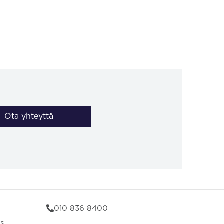
Ota yhteyttä
010 836 8400
us