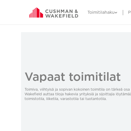
Toimitilahaku
P
Vapaat toimitilat
Toimiva, viihtyisä ja sopivan kokoinen toimitila on tärkeä o
Wakefield auttaa tiloja hakevia yrityksiä ja sijoittajia löytämä
toimistotila, liiketila, varastotila tai tuotantotila.