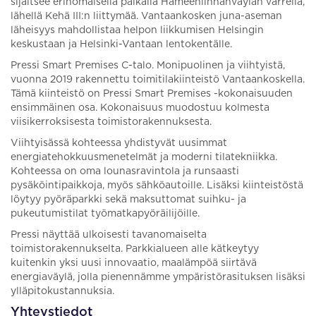
sijaitsee erinomaisella paikalla Hämeenlinnanväylän varrella,
lähellä Kehä III:n liittymää. Vantaankosken juna-aseman
läheisyys mahdollistaa helpon liikkumisen Helsingin
keskustaan ja Helsinki-Vantaan lentokentälle.
Pressi Smart Premises C-talo. Monipuolinen ja viihtyistä,
vuonna 2019 rakennettu toimitilakiinteistö Vantaankoskella.
Tämä kiinteistö on Pressi Smart Premises -kokonaisuuden
ensimmäinen osa. Kokonaisuus muodostuu kolmesta
viisikerroksisesta toimistorakennuksesta.
Viihtyisässä kohteessa yhdistyvät uusimmat
energiatehokkuusmenetelmät ja moderni tilatekniikka.
Kohteessa on oma lounasravintola ja runsaasti
pysäköintipaikkoja, myös sähköautoille. Lisäksi kiinteistöstä
löytyy pyöräparkki sekä maksuttomat suihku- ja
pukeutumistilat työmatkapyöräilijöille.
Pressi näyttää ulkoisesti tavanomaiselta
toimistorakennukselta. Parkkialueen alle kätkeytyy
kuitenkin yksi uusi innovaatio, maalämpöä siirtävä
energiaväylä, jolla pienennämme ympäristörasituksen lisäksi
ylläpitokustannuksia.
Yhteystiedot