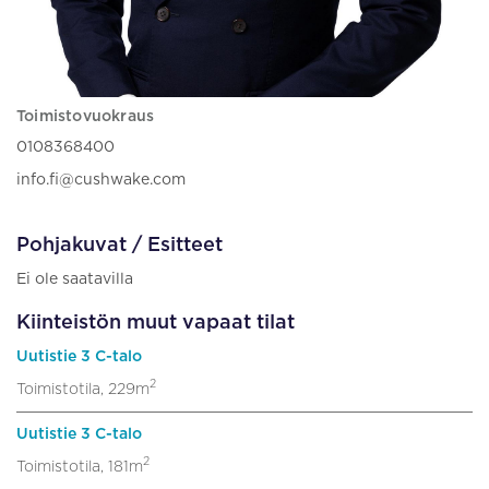
Toimistovuokraus
0108368400
info.fi@cushwake.com
Pohjakuvat / Esitteet
Ei ole saatavilla
Kiinteistön muut vapaat tilat
Uutistie 3 C-talo
2
Toimistotila, 229m
Uutistie 3 C-talo
2
Toimistotila, 181m