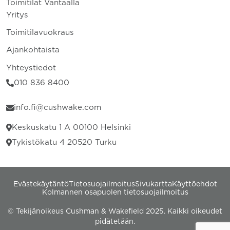
Toimitilat Vantaalla
Yritys
Toimitilavuokraus
Ajankohtaista
Yhteystiedot
010 836 8400
info.fi@cushwake.com
Keskuskatu 1 A 00100 Helsinki
Tykistökatu 4 20520 Turku
Evästekäytäntö
Tietosuojailmoitus
Sivukartta
Käyttöehdot
Kolmannen osapuolen tietosuojailmoitus
© Tekijänoikeus Cushman & Wakefield 2025. Kaikki oikeudet
pidätetään.