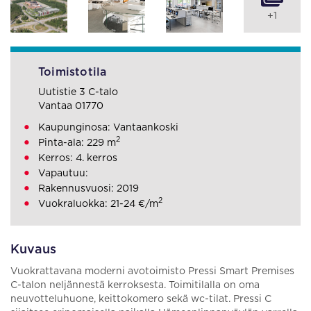
+1
Toimistotila
Uutistie 3 C-talo
Vantaa 01770
Kaupunginosa: Vantaankoski
2
Pinta-ala: 229 m
Kerros: 4. kerros
Vapautuu:
Rakennusvuosi: 2019
2
Vuokraluokka: 21-24 €/m
Kuvaus
Vuokrattavana moderni avotoimisto Pressi Smart Premises
C-talon neljännestä kerroksesta. Toimitilalla on oma
neuvotteluhuone, keittokomero sekä wc-tilat. Pressi C