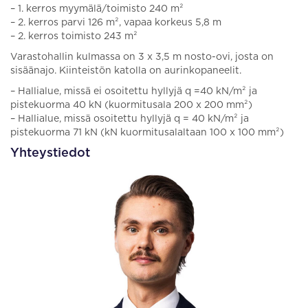
– 1. kerros myymälä/toimisto 240 m²
– 2. kerros parvi 126 m², vapaa korkeus 5,8 m
– 2. kerros toimisto 243 m²
Varastohallin kulmassa on 3 x 3,5 m nosto-ovi, josta on
sisäänajo. Kiinteistön katolla on aurinkopaneelit.
– Hallialue, missä ei osoitettu hyllyjä q =40 kN/m² ja
pistekuorma 40 kN (kuormitusala 200 x 200 mm²)
– Hallialue, missä osoitettu hyllyjä q = 40 kN/m² ja
pistekuorma 71 kN (kN kuormitusalaltaan 100 x 100 mm²)
Yhteystiedot