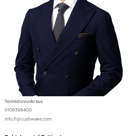
Toimistovuokraus
0108368400
info.fi@cushwake.com