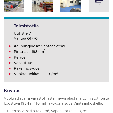
+1
Toimistotila
Uutistie 7
Vantaa 01770
Kaupunginosa: Vantaankoski
2
Pinta-ala: 1984 m
Kerros:
Vapautuu:
Rakennusvuosi:
2
Vuokraluokka: 11-15 €/m
Kuvaus
Vuokrattavana varastotilasta, myymälästä ja toimistotiloista
koostuva 1984 m² toimitilakokonaisuus Vantaankoskella.
– 1. kerros varasto 1375 m², vapaa korkeus 10,7m