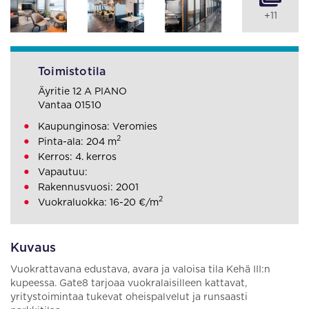
+11
Toimistotila
Äyritie 12 A PIANO
Vantaa 01510
Kaupunginosa: Veromies
2
Pinta-ala: 204 m
Kerros: 4. kerros
Vapautuu:
Rakennusvuosi: 2001
2
Vuokraluokka: 16-20 €/m
Kuvaus
Vuokrattavana edustava, avara ja valoisa tila Kehä III:n
kupeessa. Gate8 tarjoaa vuokralaisilleen kattavat,
yritystoimintaa tukevat oheispalvelut ja runsaasti