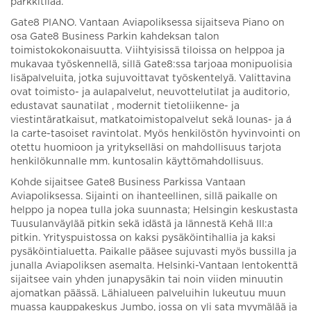
parkkitilaa.
Gate8 PIANO. Vantaan Aviapoliksessa sijaitseva Piano on
osa Gate8 Business Parkin kahdeksan talon
toimistokokonaisuutta. Viihtyisissä tiloissa on helppoa ja
mukavaa työskennellä, sillä Gate8:ssa tarjoaa monipuolisia
lisäpalveluita, jotka sujuvoittavat työskentelyä. Valittavina
ovat toimisto- ja aulapalvelut, neuvottelutilat ja auditorio,
edustavat saunatilat , modernit tietoliikenne- ja
viestintäratkaisut, matkatoimistopalvelut sekä lounas- ja á
la carte-tasoiset ravintolat. Myös henkilöstön hyvinvointi on
otettu huomioon ja yritykselläsi on mahdollisuus tarjota
henkilökunnalle mm. kuntosalin käyttömahdollisuus.
Kohde sijaitsee Gate8 Business Parkissa Vantaan
Aviapoliksessa. Sijainti on ihanteellinen, sillä paikalle on
helppo ja nopea tulla joka suunnasta; Helsingin keskustasta
Tuusulanväylää pitkin sekä idästä ja lännestä Kehä III:a
pitkin. Yrityspuistossa on kaksi pysäköintihallia ja kaksi
pysäköintialuetta. Paikalle pääsee sujuvasti myös bussilla ja
junalla Aviapoliksen asemalta. Helsinki-Vantaan lentokenttä
sijaitsee vain yhden junapysäkin tai noin viiden minuutin
ajomatkan päässä. Lähialueen palveluihin lukeutuu muun
muassa kauppakeskus Jumbo, jossa on yli sata myymälää ja