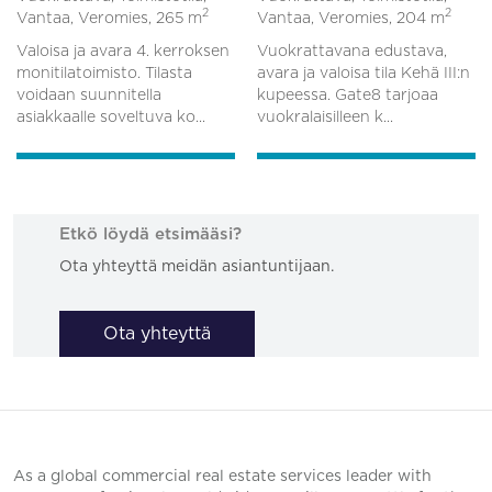
2
2
Vantaa, Veromies,
265 m
Vantaa, Veromies,
204 m
Valoisa ja avara 4. kerroksen
Vuokrattavana edustava,
monitilatoimisto. Tilasta
avara ja valoisa tila Kehä III:n
voidaan suunnitella
kupeessa. Gate8 tarjoaa
asiakkaalle soveltuva ko...
vuokralaisilleen k...
Etkö löydä etsimääsi?
Ota yhteyttä meidän asiantuntijaan.
Ota yhteyttä
As a global commercial real estate services leader with