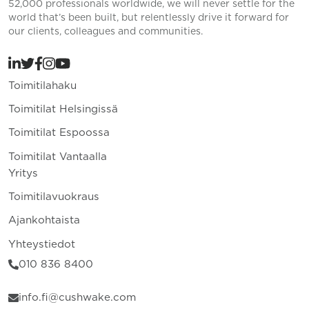
52,000 professionals worldwide, we will never settle for the
world that’s been built, but relentlessly drive it forward for
our clients, colleagues and communities.
Toimitilahaku
Toimitilat Helsingissä
Toimitilat Espoossa
Toimitilat Vantaalla
Yritys
Toimitilavuokraus
Ajankohtaista
Yhteystiedot
010 836 8400
info.fi@cushwake.com