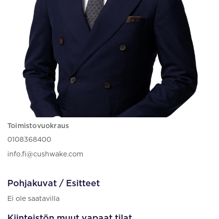
Toimistovuokraus
0108368400
info.fi@cushwake.com
Pohjakuvat / Esitteet
Ei ole saatavilla
Kiinteistön muut vapaat tilat