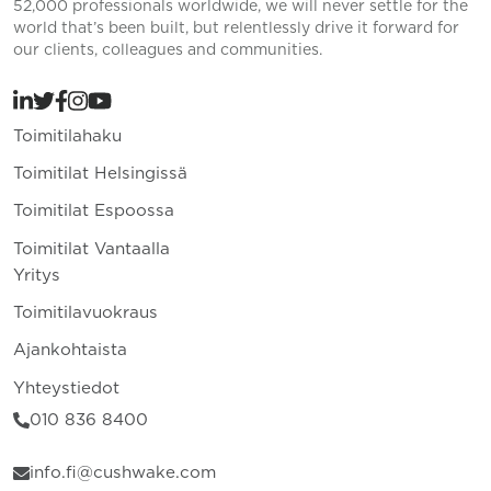
52,000 professionals worldwide, we will never settle for the
world that’s been built, but relentlessly drive it forward for
our clients, colleagues and communities.
Toimitilahaku
Toimitilat Helsingissä
Toimitilat Espoossa
Toimitilat Vantaalla
Yritys
Toimitilavuokraus
Ajankohtaista
Yhteystiedot
010 836 8400
info.fi@cushwake.com