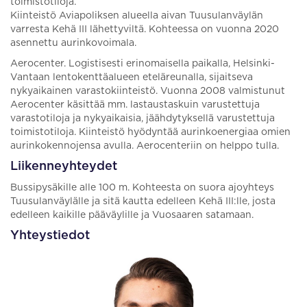
toimistotiloja.
Kiinteistö Aviapoliksen alueella aivan Tuusulanväylän
varresta Kehä III lähettyviltä. Kohteessa on vuonna 2020
asennettu aurinkovoimala.
Aerocenter. Logistisesti erinomaisella paikalla, Helsinki-
Vantaan lentokenttäalueen eteläreunalla, sijaitseva
nykyaikainen varastokiinteistö. Vuonna 2008 valmistunut
Aerocenter käsittää mm. lastaustaskuin varustettuja
varastotiloja ja nykyaikaisia, jäähdytyksellä varustettuja
toimistotiloja. Kiinteistö hyödyntää aurinkoenergiaa omien
aurinkokennojensa avulla. Aerocenteriin on helppo tulla.
Liikenneyhteydet
Bussipysäkille alle 100 m. Kohteesta on suora ajoyhteys
Tuusulanväylälle ja sitä kautta edelleen Kehä III:lle, josta
edelleen kaikille pääväylille ja Vuosaaren satamaan.
Yhteystiedot