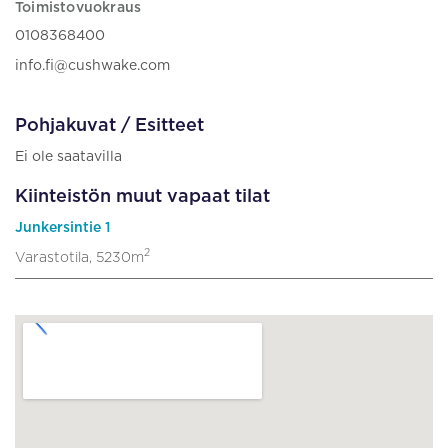
Toimistovuokraus
0108368400
info.fi@cushwake.com
Pohjakuvat / Esitteet
Ei ole saatavilla
Kiinteistön muut vapaat tilat
Junkersintie 1
2
Varastotila, 5230m