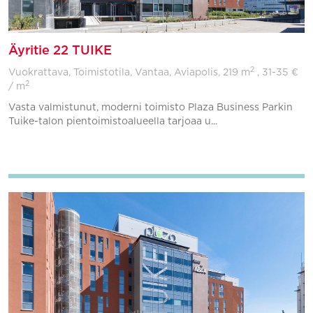
Äyritie 22 TUIKE
2
Vuokrattava, Toimistotila, Vantaa, Aviapolis,
219 m
, 31-35 €
2
/ m
Vasta valmistunut, moderni toimisto Plaza Business Parkin
Tuike-talon pientoimistoalueella tarjoaa u...
Lisää suosikkeihin