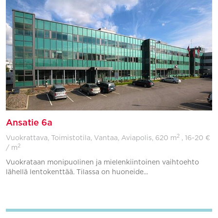
Ansatie 6a
2
Vuokrattava, Toimistotila, Vantaa, Aviapolis,
620 m
, 16-20 €
2
/ m
Vuokrataan monipuolinen ja mielenkiintoinen vaihtoehto
lähellä lentokenttää. Tilassa on huoneide...
Lisää suosikkeihin