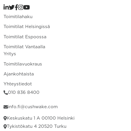
Toimitilahaku
Toimitilat Helsingissä
Toimitilat Espoossa
Toimitilat Vantaalla
Yritys
Toimitilavuokraus
Ajankohtaista
Yhteystiedot
010 836 8400
info.fi@cushwake.com
Keskuskatu 1 A 00100 Helsinki
Tykistökatu 4 20520 Turku