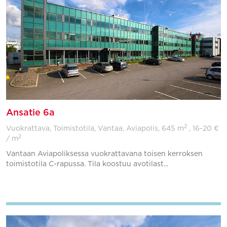
Ansatie 6a
2
Vuokrattava, Toimistotila, Vantaa, Aviapolis,
645 m
, 16-20 €
2
/ m
Vantaan Aviapoliksessa vuokrattavana toisen kerroksen
toimistotila C-rapussa. Tila koostuu avotilast...
Lisää suosikkeihin