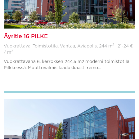
Äyritie 16 PILKE
2
Vuokrattava, Toimistotila, Vantaa, Aviapolis,
244 m
, 21-24 €
2
/ m
Vuokrattavana 6. kerroksen 244,5 m2 moderni toimistotila
Pilkkeessä. Muuttovalmis laadukkaasti remo...
Lisää suosikkeihin