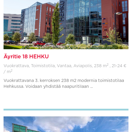
Äyritie 18 HEHKU
2
Vuokrattava, Toimistotila, Vantaa, Aviapolis,
238 m
, 21-24 €
2
/ m
Vuokrattavana 3. kerroksen 238 m2 modernia toimistotilaa
Hehkussa. Voidaan yhdistää naapuritilaan ...
Lisää suosikkeihin