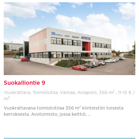
Suokalliontie 9
2
Vuokrattava, Toimistotila, Vantaa, Aviapolis,
356 m
, 11-15 € /
2
m
Vuokrattavana toimistotilaa 356 m² kiinteistön toisesta
kerroksesta. Avotoimisto, jossa keittiö, ...
Lisää suosikkeihin