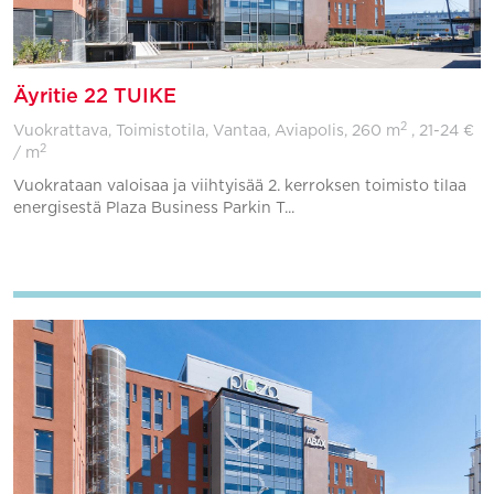
Äyritie 22 TUIKE
2
Vuokrattava, Toimistotila, Vantaa, Aviapolis,
260 m
, 21-24 €
2
/ m
Vuokrataan valoisaa ja viihtyisää 2. kerroksen toimisto tilaa
energisestä Plaza Business Parkin T...
Lisää suosikkeihin