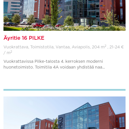
Äyritie 16 PILKE
2
Vuokrattava, Toimistotila, Vantaa, Aviapolis,
204 m
, 21-24 €
2
/ m
Vuokrattavissa Pilke-talosta 4. kerroksen moderni
huonetoimisto. Toimitila 4A voidaan yhdistää naa...
Lisää suosikkeihin