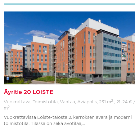
Äyritie 20 LOISTE
2
Vuokrattava, Toimistotila, Vantaa, Aviapolis,
231 m
, 21-24 € /
2
m
Vuokrattavissa Loiste-talosta 2. kerroksen avara ja moderni
toimistotila. Tilassa on sekä avotilaa,...
Lisää suosikkeihin