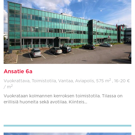
Ansatie 6a
2
Vuokrattava, Toimistotila, Vantaa, Aviapolis,
575 m
, 16-20 €
2
/ m
Vuokrataan kolmannen kerroksen toimistotila. Tilassa on
erillisiä huoneita sekä avotilaa. Kiinteis...
Lisää suosikkeihin