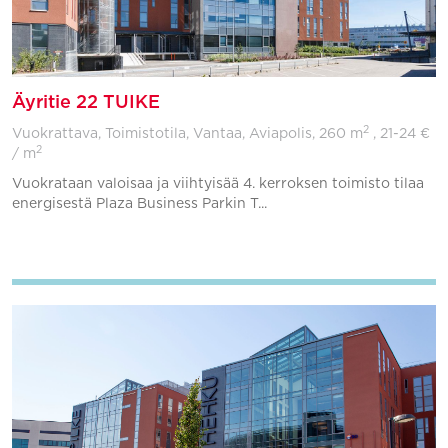
Äyritie 22 TUIKE
2
Vuokrattava, Toimistotila, Vantaa, Aviapolis,
260 m
, 21-24 €
2
/ m
Vuokrataan valoisaa ja viihtyisää 4. kerroksen toimisto tilaa
energisestä Plaza Business Parkin T...
Lisää suosikkeihin