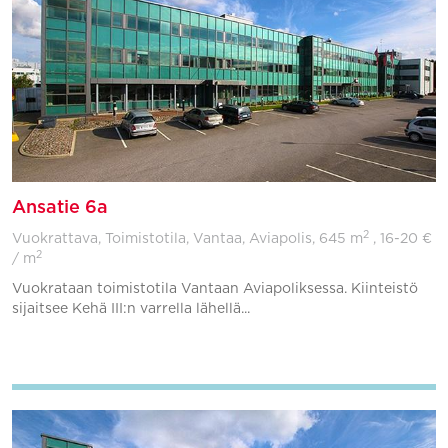
Ansatie 6a
2
Vuokrattava, Toimistotila, Vantaa, Aviapolis,
645 m
, 16-20 €
2
/ m
Vuokrataan toimistotila Vantaan Aviapoliksessa. Kiinteistö
sijaitsee Kehä III:n varrella lähellä...
Lisää suosikkeihin