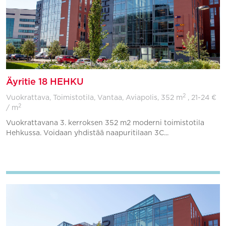
Äyritie 18 HEHKU
2
Vuokrattava, Toimistotila, Vantaa, Aviapolis,
352 m
, 21-24 €
2
/ m
Vuokrattavana 3. kerroksen 352 m2 moderni toimistotila
Hehkussa. Voidaan yhdistää naapuritilaan 3C...
Lisää suosikkeihin