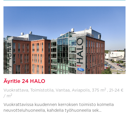
Äyritie 24 HALO
2
Vuokrattava, Toimistotila, Vantaa, Aviapolis,
375 m
, 21-24 €
2
/ m
Vuokrattavissa kuudennen kerroksen toimisto kolmella
neuvotteluhuoneella, kahdella työhuoneella sek...
Lisää suosikkeihin