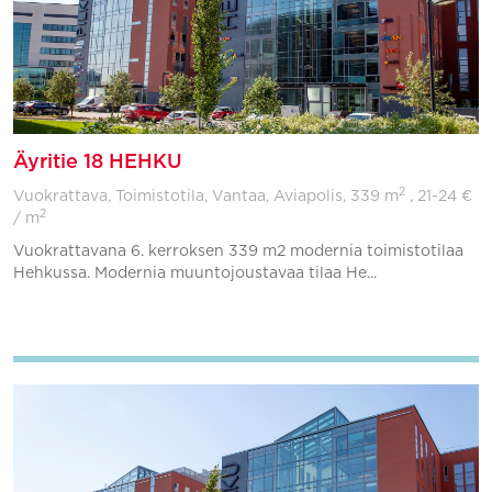
Äyritie 18 HEHKU
2
Vuokrattava, Toimistotila, Vantaa, Aviapolis,
339 m
, 21-24 €
2
/ m
Vuokrattavana 6. kerroksen 339 m2 modernia toimistotilaa
Hehkussa. Modernia muuntojoustavaa tilaa He...
Lisää suosikkeihin