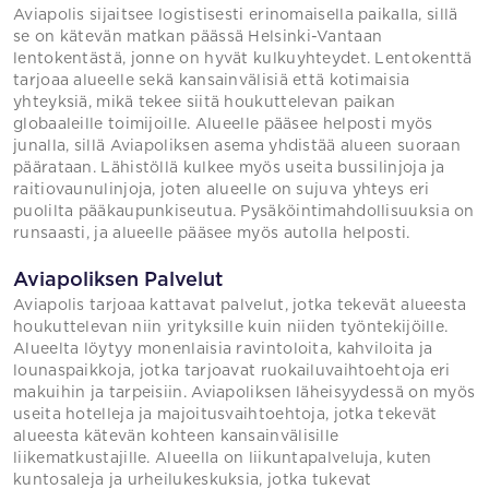
Aviapolis sijaitsee logistisesti erinomaisella paikalla, sillä
se on kätevän matkan päässä Helsinki-Vantaan
lentokentästä, jonne on hyvät kulkuyhteydet. Lentokenttä
tarjoaa alueelle sekä kansainvälisiä että kotimaisia
yhteyksiä, mikä tekee siitä houkuttelevan paikan
globaaleille toimijoille. Alueelle pääsee helposti myös
junalla, sillä Aviapoliksen asema yhdistää alueen suoraan
päärataan. Lähistöllä kulkee myös useita bussilinjoja ja
raitiovaunulinjoja, joten alueelle on sujuva yhteys eri
puolilta pääkaupunkiseutua. Pysäköintimahdollisuuksia on
runsaasti, ja alueelle pääsee myös autolla helposti.
Aviapoliksen Palvelut
Aviapolis tarjoaa kattavat palvelut, jotka tekevät alueesta
houkuttelevan niin yrityksille kuin niiden työntekijöille.
Alueelta löytyy monenlaisia ravintoloita, kahviloita ja
lounaspaikkoja, jotka tarjoavat ruokailuvaihtoehtoja eri
makuihin ja tarpeisiin. Aviapoliksen läheisyydessä on myös
useita hotelleja ja majoitusvaihtoehtoja, jotka tekevät
alueesta kätevän kohteen kansainvälisille
liikematkustajille. Alueella on liikuntapalveluja, kuten
kuntosaleja ja urheilukeskuksia, jotka tukevat