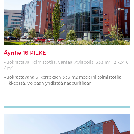
Äyritie 16 PILKE
2
Vuokrattava, Toimistotila, Vantaa, Aviapolis,
333 m
, 21-24 €
2
/ m
Vuokrattavana 5. kerroksen 333 m2 moderni toimistotila
Pilkkeessä. Voidaan yhdistää naapuritilaan...
Lisää suosikkeihin