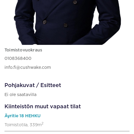
Toimistovuokraus
0108368400
info.fi@cushwake.com
Pohjakuvat / Esitteet
Ei ole saatavilla
Kiinteistön muut vapaat tilat
Äyritie 18 HEHKU
2
Toimistotila, 339m