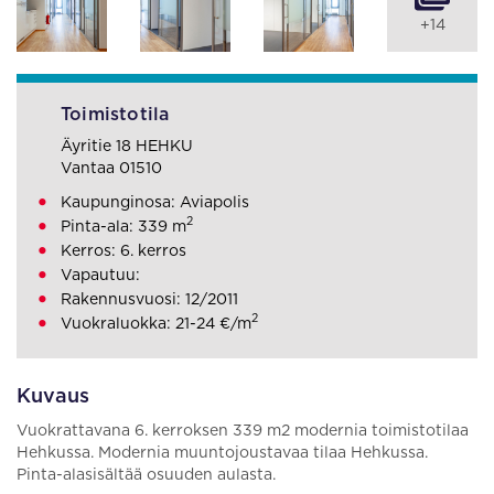
+14
Toimistotila
Äyritie 18 HEHKU
Vantaa 01510
Kaupunginosa: Aviapolis
2
Pinta-ala: 339 m
Kerros: 6. kerros
Vapautuu:
Rakennusvuosi: 12/2011
2
Vuokraluokka: 21-24 €/m
Kuvaus
Vuokrattavana 6. kerroksen 339 m2 modernia toimistotilaa
Hehkussa. Modernia muuntojoustavaa tilaa Hehkussa.
Pinta-alasisältää osuuden aulasta.