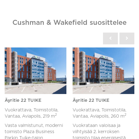
Cushman & Wakefield suosittelee
Äyritie 22 TUIKE
Äyritie 22 TUIKE
Vuokrattava, Toimistotila,
Vuokrattava, Toimistotila,
2
2
Vantaa, Aviapolis,
219 m
Vantaa, Aviapolis,
260 m
Vasta valmistunut, moderni
Vuokrataan valoisaa ja
toimisto Plaza Business
viihtyisää 2. kerroksen
Parkin Tuike-talon
toimisto tilaa energisestä