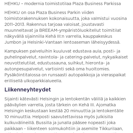
HEHKU – modernia toimistotilaa Plaza Business Parkissa
HEHKU on osa Plaza Business Parkin viiden
toimistorakennuksen kokonaisuutta, joka valmistui vuosina
2011–2013. Rakennus tarjoaa valoisat, joustavasti
muunneltavat ja BREEAM-ympäristöluokitellut toimitilat
näkyvällä sijainnilla Kehä III:n varrella, kauppakeskus
Jumbon ja Helsinki-Vantaan lentoaseman läheisyydessä.
Kampuksen palveluihin kuuluvat edustava aula, posti- ja
puhelinpalvelut, ravintola- ja catering-palvelut, nykyaikaiset
neuvottelutilat, edustussauna, suihkut, hieronta- ja
autonpesupalvelut, vartiointi sekä oma huoltomies.
Pysäköintitalossa on runsaasti autopaikkoja ja vieraspaikat
erillisellä ulkoparkkialueella.
Liikenneyhteydet
Sijainti kätevästi Helsingin ja lentokentän välillä ja kaikkien
pääväylien varrella, josta tärkein on Kehä III. Ajomatka
Helsingin keskustaan kestää 20 minuuttia ja lentokentälle
10 minuuttia. Helposti saavutettavissa myös julkisilla
kulkuvälineillä. Bussilla ja junalla pääsee nopeasti joka
paikkaan - liikenteen solmukohtiin ja asemille Tikkurilaan,