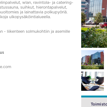
elinpalvelut, wlan, ravintola- ja catering-
stussauna, suihkut, hierontapalvelut,
huoltomies ja lainattavia polkupyöriä.
koja ulkopysäköintialueella.
n - liikenteen solmukohtiin ja asemille
us
ke.com
Toimisto