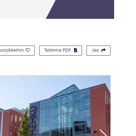
suosikkeihin
Tallenna PDF
Jaa