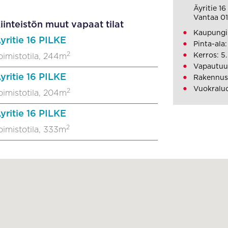
Äyritie 16
Vantaa 0
iinteistön muut vapaat tilat
Kaupungin
yritie 16 PILKE
Pinta-ala
2
Kerros: 5.
oimistotila, 244m
Vapautuu
yritie 16 PILKE
Rakennusv
Vuokraluo
2
oimistotila, 204m
yritie 16 PILKE
2
oimistotila, 333m