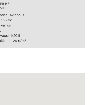
 PILKE
1510
osa: Aviapolis
2
: 333 m
 kerros
:
uosi: 1/2011
2
kka: 21-24 €/m