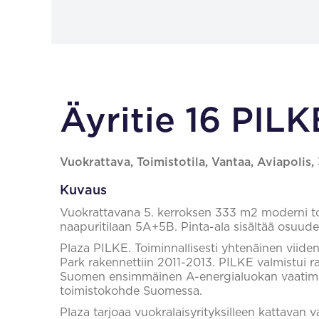
Äyritie 16 PILK
Vuokrattava, Toimistotila, Vantaa, Aviapolis,
Kuvaus
Vuokrattavana 5. kerroksen 333 m2 moderni toi
naapuritilaan 5A+5B. Pinta-ala sisältää osuude
Plaza PILKE. Toiminnallisesti yhtenäinen viid
Park rakennettiin 2011-2013. PILKE valmistui 
Suomen ensimmäinen A-energialuokan vaatimuk
toimistokohde Suomessa.
Plaza tarjoaa vuokralaisyrityksilleen kattavan v