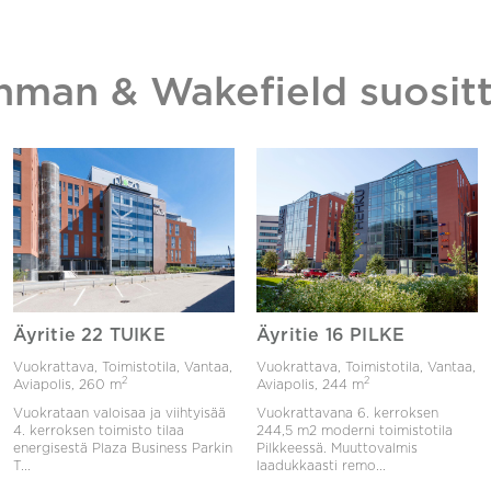
hman & Wakefield suositt
Äyritie 22 TUIKE
Äyritie 16 PILKE
Vuokrattava, Toimistotila, Vantaa,
Vuokrattava, Toimistotila, Vantaa,
2
2
Aviapolis,
260 m
Aviapolis,
244 m
Vuokrataan valoisaa ja viihtyisää
Vuokrattavana 6. kerroksen
4. kerroksen toimisto tilaa
244,5 m2 moderni toimistotila
energisestä Plaza Business Parkin
Pilkkeessä. Muuttovalmis
T...
laadukkaasti remo...