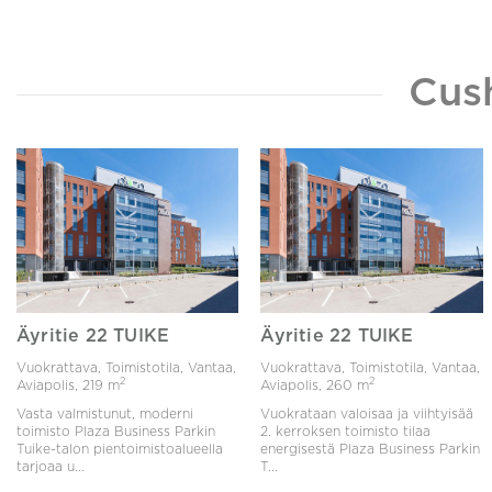
Cus
Äyritie 22 TUIKE
Äyritie 22 TUIKE
Vuokrattava, Toimistotila, Vantaa,
Vuokrattava, Toimistotila, Vantaa,
2
2
Aviapolis,
219 m
Aviapolis,
260 m
Vasta valmistunut, moderni
Vuokrataan valoisaa ja viihtyisää
toimisto Plaza Business Parkin
2. kerroksen toimisto tilaa
Tuike-talon pientoimistoalueella
energisestä Plaza Business Parkin
tarjoaa u...
T...