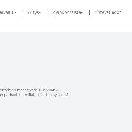
alvelut
Yritys
Ajankohtaista
Yhteystiedot
sa yrityksen menestystä. Cushman &
än parhaat toimitilat, oli sitten kyseessä