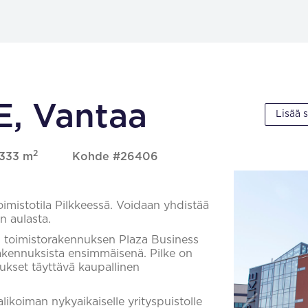
E, Vantaa
Lisää 
2
 333 m
Kohde #26406
mistotila Pilkkeessä. Voidaan yhdistää
n aulasta.
en toimistorakennuksen Plaza Business
rakennuksista ensimmäisenä. Pilke on
set täyttävä kaupallinen
alikoiman nykyaikaiselle yrityspuistolle