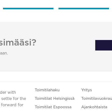
simääsi?
aan.
Toimitilahaku
Yritys
ader with
settle for the
Toimitilat Helsingissä
Toimitilavuokra
t forward for
Toimitilat Espoossa
Ajankohtaista