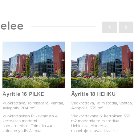
elee
Äyritie 16 PILKE
Äyritie 18 HEHKU
Vuokrattava, Toimistotila, Vantaa,
Vuokrattava, Toimistotila, Vantaa,
2
2
Aviapolis,
204 m
Aviapolis,
339 m
Vuokrattavissa Pilke-talosta 4.
Vuokrattavana 6. kerroksen 339
kerroksen moderni
m2 modernia toimistotilaa
huonetoimisto. Toimitila 4A
Hehkussa. Modernia
voidaan yhdistää naa...
muuntojoustavaa tilaa He...