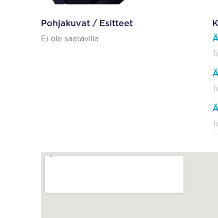
Pohjakuvat / Esitteet
K
Ä
Ei ole saatavilla
T
Ä
T
Ä
T