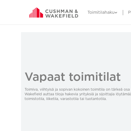
Toimitilahaku
P
Vapaat toimitilat
Toimiva, viihtyisä ja sopivan kokoinen toimitila on tärkeä o
Wakefield auttaa tiloja hakevia yrityksiä ja sijoittajia löytämä
toimistotila, liiketila, varastotila tai tuotantotila.