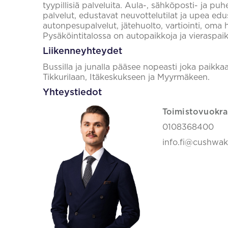
tyypillisiä palveluita. Aula-, sähköposti- ja puh
palvelut, edustavat neuvottelutilat ja upea edu
autonpesupalvelut, jätehuolto, vartiointi, oma 
Pysäköintitalossa on autopaikkoja ja vieraspaik
Liikenneyhteydet
Bussilla ja junalla pääsee nopeasti joka paikkaa
Tikkurilaan, Itäkeskukseen ja Myyrmäkeen.
Yhteystiedot
Toimistovuokra
0108368400
info.fi@cushwa