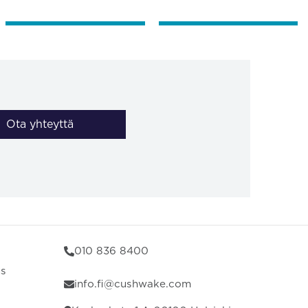
Ota yhteyttä
010 836 8400
us
info.fi@cushwake.com