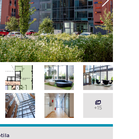
+15
tila