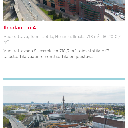
Ilmalantori 4
2
Vuokrattava, Toimistotila, Helsinki, Ilmala,
718 m
, 16-20 € /
2
m
Vuokrattavana 5. kerroksen 718,5 m2 toimistotila A/B-
talosta. Tila vaatii remonttia. Tila on joustav...
Lisää suosikkeihin