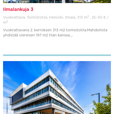
Ilmalankuja 3
2
Vuokrattava, Toimistotila, Helsinki, Ilmala,
313 m
, 25-30 € /
2
m
Vuokrattavana 2. kerroksen 313 m2 toimistotila.Mahdollista
yhdistää viereisen 197 m2 tilan kanssa,...
Lisää suosikkeihin