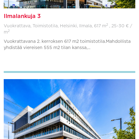
Ilmalankuja 3
2
Vuokrattava, Toimistotila, Helsinki, Ilmala,
617 m
, 25-30 € /
2
m
Vuokrattavana 2. kerroksen 617 m2 toimistotila.Mahdollista
yhdistää viereisen 555 m2 tilan kanssa,...
Lisää suosikkeihin