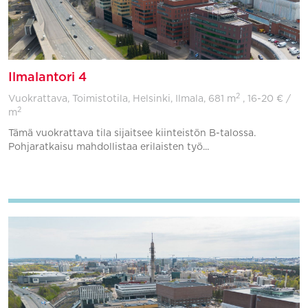
Ilmalantori 4
2
Vuokrattava, Toimistotila, Helsinki, Ilmala,
681 m
, 16-20 € /
2
m
Tämä vuokrattava tila sijaitsee kiinteistön B-talossa.
Pohjaratkaisu mahdollistaa erilaisten työ...
Lisää suosikkeihin