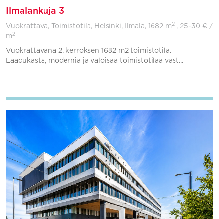
Ilmalankuja 3
2
Vuokrattava, Toimistotila, Helsinki, Ilmala,
1682 m
, 25-30 € /
2
m
Vuokrattavana 2. kerroksen 1682 m2 toimistotila.
Laadukasta, modernia ja valoisaa toimistotilaa vast...
Lisää suosikkeihin