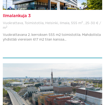
Ilmalankuja 3
2
Vuokrattava, Toimistotila, Helsinki, Ilmala,
555 m
, 25-30 € /
2
m
Vuokrattavana 2. kerroksen 555 m2 toimistotila. Mahdollista
yhdistää viereisen 617 m2 tilan kanssa...
Lisää suosikkeihin