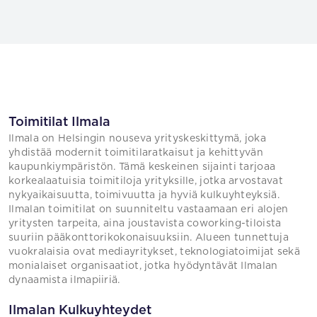
Toimitilat Ilmala
Ilmala on Helsingin nouseva yrityskeskittymä, joka
yhdistää modernit toimitilaratkaisut ja kehittyvän
kaupunkiympäristön. Tämä keskeinen sijainti tarjoaa
korkealaatuisia toimitiloja yrityksille, jotka arvostavat
nykyaikaisuutta, toimivuutta ja hyviä kulkuyhteyksiä.
Ilmalan toimitilat on suunniteltu vastaamaan eri alojen
yritysten tarpeita, aina joustavista coworking-tiloista
suuriin pääkonttorikokonaisuuksiin. Alueen tunnettuja
vuokralaisia ovat mediayritykset, teknologiatoimijat sekä
monialaiset organisaatiot, jotka hyödyntävät Ilmalan
dynaamista ilmapiiriä.
Ilmalan Kulkuyhteydet