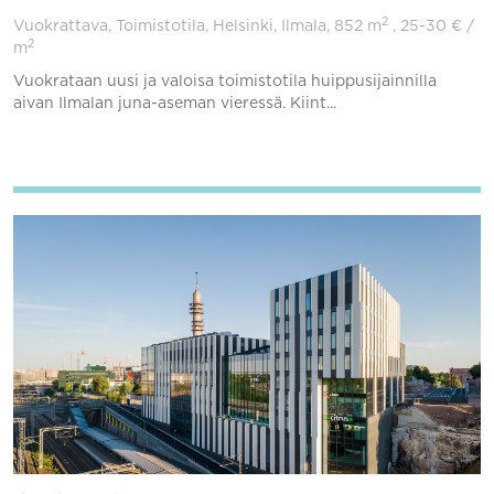
2
Vuokrattava, Toimistotila, Helsinki, Ilmala,
852 m
, 25-30 € /
2
m
Vuokrataan uusi ja valoisa toimistotila huippusijainnilla
aivan Ilmalan juna-aseman vieressä. Kiint...
Lisää suosikkeihin