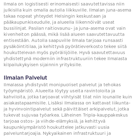
Ilmala on logistisesti erinomaisesti saavutettavissa niin
julkisilla kuin omalla autolla liikkuville. Ilmalan juna-asema
takaa nopeat yhteydet Helsingin keskustaan ja
pääkaupunkiseudulle, ja alueella liikennöivät useat
bussilinjat. Pasilan raitiovaunu- ja juna-asema ovat vain
kivenheiton päässä, mikä lisää alueen saavutettavuutta
entisestään. Autolla saapuville Ilmala tarjoaa runsaasti
pysäköintitilaa, ja kehittyvä pyörätieverkosto tekee siitä
houkuttelevan myös pyöräilijöille. Hyvä saavutettavuus
yhdistettynä moderniin infrastruktuuriin tekee Ilmalasta
kilpailukykyisen sijainnin yrityksille.
Ilmalan Palvelut
Ilmalassa yhdistyvät monipuoliset palvelut ja tehokas
työympäristö. Alueelta löytyy useita ravintoloita ja
kahviloita, jotka tarjoavat viihtyisät tilat niin lounaille kuin
asiakastapaamisille. Lisäksi Ilmalassa on kattavat liikunta-
ja hyvinvointipalvelut sekä päivittäiset arkipalvelut, jotka
tukevat sujuvaa työarkea. Läheinen Tripla-kauppakeskus
tarjoaa ostos- ja viihde-elämyksiä, ja kehittyvä
kaupunkiympäristö houkuttelee jatkuvasti uusia
palveluntarjoajia. Nykyaikainen infrastruktuuri ja