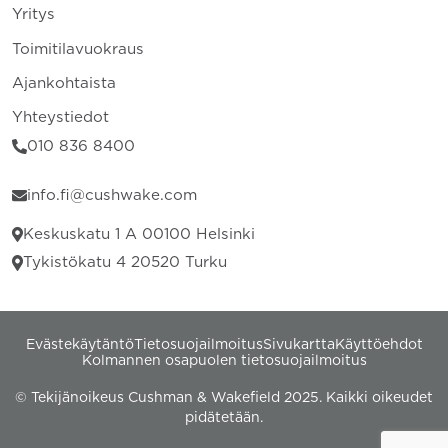
Yritys
Toimitilavuokraus
Ajankohtaista
Yhteystiedot
010 836 8400
info.fi@cushwake.com
Keskuskatu 1 A 00100 Helsinki
Tykistökatu 4 20520 Turku
Evästekäytäntö
Tietosuojailmoitus
Sivukartta
Käyttöehdot
Kolmannen osapuolen tietosuojailmoitus
© Tekijänoikeus Cushman & Wakefield 2025. Kaikki oikeudet
pidätetään.