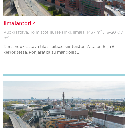
Ilmalantori 4
2
Vuokrattava, Toimistotila, Helsinki, Ilmala,
1437 m
, 16-20 € /
2
m
Tämä vuokrattava tila sijaitsee kiinteistön A-talon 5. ja 6.
kerroksessa. Pohjaratkaisu mahdollis...
Lisää suosikkeihin