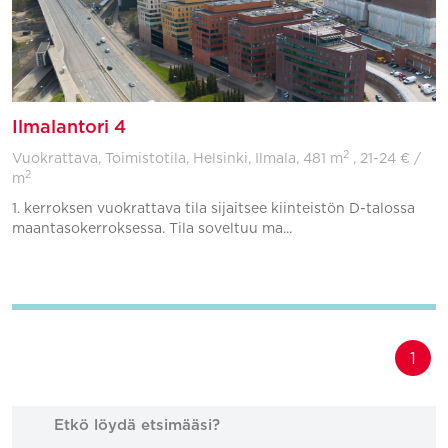
Ilmalantori 4
2
Vuokrattava, Toimistotila, Helsinki, Ilmala,
481 m
, 21-24 € /
2
m
1. kerroksen vuokrattava tila sijaitsee kiinteistön D-talossa
maantasokerroksessa. Tila soveltuu ma...
Lisää suosikkeihin
1
Etkö löydä etsimääsi?