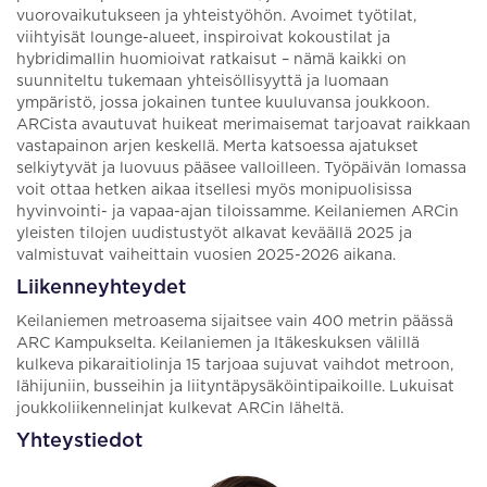
vuorovaikutukseen ja yhteistyöhön. Avoimet työtilat,
viihtyisät lounge-alueet, inspiroivat kokoustilat ja
hybridimallin huomioivat ratkaisut – nämä kaikki on
suunniteltu tukemaan yhteisöllisyyttä ja luomaan
ympäristö, jossa jokainen tuntee kuuluvansa joukkoon.
ARCista avautuvat huikeat merimaisemat tarjoavat raikkaan
vastapainon arjen keskellä. Merta katsoessa ajatukset
selkiytyvät ja luovuus pääsee valloilleen. Työpäivän lomassa
voit ottaa hetken aikaa itsellesi myös monipuolisissa
hyvinvointi- ja vapaa-ajan tiloissamme. Keilaniemen ARCin
yleisten tilojen uudistustyöt alkavat keväällä 2025 ja
valmistuvat vaiheittain vuosien 2025-2026 aikana.
Liikenneyhteydet
Keilaniemen metroasema sijaitsee vain 400 metrin päässä
ARC Kampukselta. Keilaniemen ja Itäkeskuksen välillä
kulkeva pikaraitiolinja 15 tarjoaa sujuvat vaihdot metroon,
lähijuniin, busseihin ja liityntäpysäköintipaikoille. Lukuisat
joukkoliikennelinjat kulkevat ARCin läheltä.
Yhteystiedot