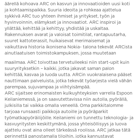
äärellä kohoava ARC on kasvun ja innovaatioiden uusi koti
ja kohtaamispaikka. Suuria ideoita ja rohkeaa ajattelua
sykkivä ARC tuo yhteen ihmiset ja yritykset, työn ja
hyvinvoinnin, elämykset ja innovaatiot. ARC inspiroi ja
yllättää, kehittää ja kehittyy, yhdistää ja uskaltaa.
Rakennuksen avarat ja valoisat toimitilat, rantapuutarha,
suuret kattoterassit, huikaisevat merimaisemat ja
vaikuttava historia ikonisena Nokia- talona tekevät ARCista
ainutlaatuisen toimistokampuksen, jossa muutetaan
maailmaa. ARC toivottaa tervetulleeksi niin start-upit kuin
suuryrityksetkin – kaikki, jotka jakavat saman palon
kehittää, kasvaa ja luoda uutta. ARCin vuokralaisena pääset
nauttimaan palveluista, jotka tekevät työarjesta vielä vähän
parempaa, sujuvampaa ja viihtyisämpää.
ARC sijaitsee erinomaisten kulkuyhteyksien varrella Espoon
Keilaniemessä, ja on saavutettavissa niin autolla, pyörällä,
julkisilla tai vaikka omalla veneellä. Oma parkkitalomme
tarjoaa runsaasti paikkoja autoille ja pyöräparkit
työmatkapyöräilijöille. Keilaniemi on tunnettu teknologia- ja
kasvuyritysten keskittymänä, jossa yhteisöllisyys ja luova
ajattelu ovat aina olleet tärkeässä roolissa. ARC jatkaa tätä
perinnettä panostamalla tiloihin, jotka kannustavat