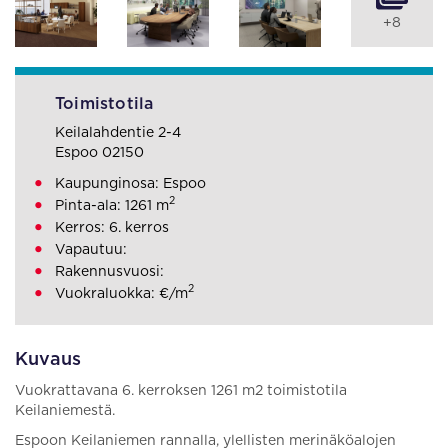
+8
Toimistotila
Keilalahdentie 2-4
Espoo 02150
Kaupunginosa: Espoo
2
Pinta-ala: 1261 m
Kerros: 6. kerros
Vapautuu:
Rakennusvuosi:
2
Vuokraluokka: €/m
Kuvaus
Vuokrattavana 6. kerroksen 1261 m2 toimistotila
Keilaniemestä.
Espoon Keilaniemen rannalla, ylellisten merinäköalojen