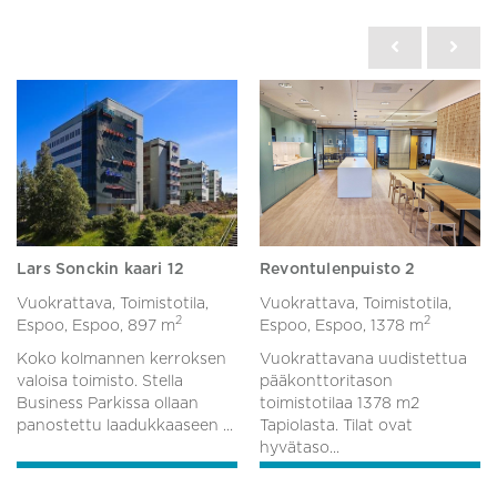
Lars Sonckin kaari 12
Revontulenpuisto 2
Vuokrattava, Toimistotila,
Vuokrattava, Toimistotila,
2
2
Espoo, Espoo,
897 m
Espoo, Espoo,
1378 m
Koko kolmannen kerroksen
Vuokrattavana uudistettua
valoisa toimisto. Stella
pääkonttoritason
Business Parkissa ollaan
toimistotilaa 1378 m2
panostettu laadukkaaseen ...
Tapiolasta. Tilat ovat
hyvätaso...