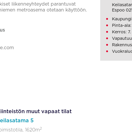
kiset liikenneyhteydet parantuvat
Keilasata
laniemen metroasema otetaan käyttöön.
Espoo 02
Kaupungin
Pinta-ala
us
Kerros: 7.
Vapautuu:
Rakennus
ke.com
Vuokraluo
iinteistön muut vapaat tilat
eilasatama 5
2
oimistotila, 1620m