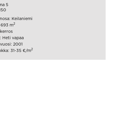
ma 5
150
osa: Keilaniemi
2
: 693 m
 kerros
 Heti vapaa
vuosi: 2001
2
kka: 31-35 €/m