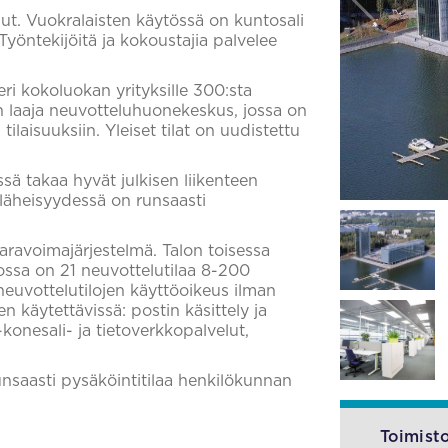
lut. Vuokralaisten käytössä on kuntosali
. Työntekijöitä ja kokoustajia palvelee
eri kokoluokan yrityksille 300:sta
on laaja neuvotteluhuonekeskus, jossa on
ilaisuuksiin. Yleiset tilat on uudistettu
ssä takaa hyvät julkisen liikenteen
 läheisyydessä on runsaasti
varavoimajärjestelmä. Talon toisessa
ossa on 21 neuvottelutilaa 8-200
n neuvottelutilojen käyttöoikeus ilman
 käytettävissä: postin käsittely ja
konesali- ja tietoverkkopalvelut,
nsaasti pysäköintitilaa henkilökunnan
Toimisto