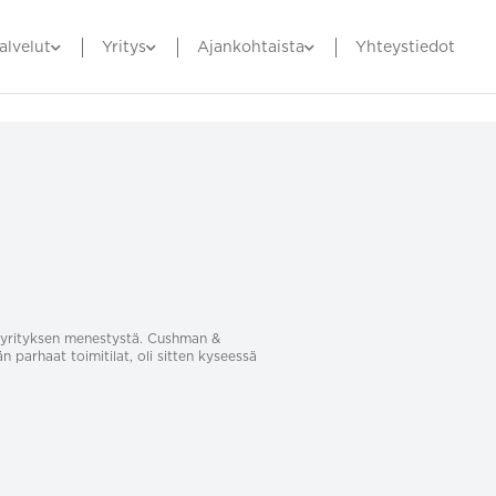
alvelut
Yritys
Ajankohtaista
Yhteystiedot
sa yrityksen menestystä. Cushman &
än parhaat toimitilat, oli sitten kyseessä