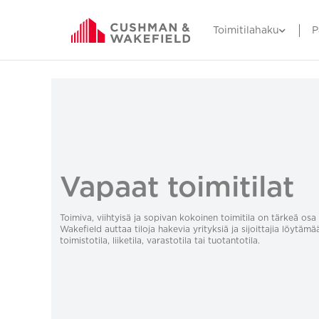
Toimitilahaku
P
Vapaat toimitilat
Toimiva, viihtyisä ja sopivan kokoinen toimitila on tärkeä o
Wakefield auttaa tiloja hakevia yrityksiä ja sijoittajia löytämä
toimistotila, liiketila, varastotila tai tuotantotila.