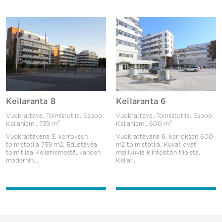
Keilaranta 8
Keilaranta 6
Vuokrattava, Toimistotila, Espoo,
Vuokrattava, Toimistotila, Espoo,
2
2
Keilaniemi,
739 m
Keilaniemi,
600 m
Vuokrattavana 3. kerroksen
Vuokrattavana 6. kerroksen 600
toimistotila 739 m2. Edustavaa
m2 toimistotila. Kuvat ovat
toimitilaa Keilaniemestä, kahden
mallikuvia kiinteistön tiloista.
modernin...
Keilar...