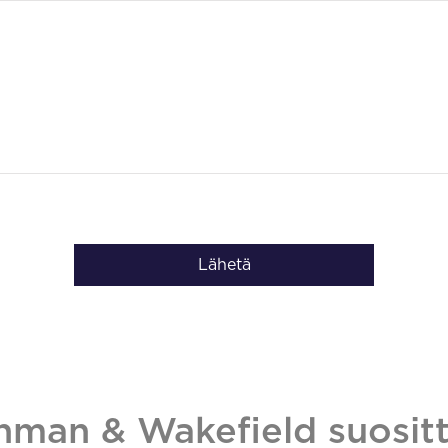
Lähetä
hman & Wakefield suositt