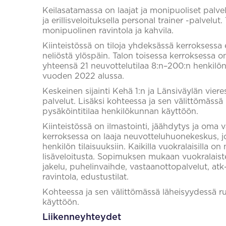
Keilasatamassa on laajat ja monipuoliset palve
ja erillisveloituksella personal trainer -palvelut
monipuolinen ravintola ja kahvila.
Kiinteistössä on tiloja yhdeksässä kerroksessa 
neliöstä ylöspäin. Talon toisessa kerroksessa 
yhteensä 21 neuvottelutilaa 8:n–200:n henkilön t
vuoden 2022 alussa.
Keskeinen sijainti Kehä 1:n ja Länsiväylän viere
palvelut. Lisäksi kohteessa ja sen välittömässä
pysäköintitilaa henkilökunnan käyttöön.
Kiinteistössä on ilmastointi, jäähdytys ja oma 
kerroksessa on laaja neuvotteluhuonekeskus, j
henkilön tilaisuuksiin. Kaikilla vuokralaisilla o
lisäveloitusta. Sopimuksen mukaan vuokralaisten
jakelu, puhelinvaihde, vastaanottopalvelut, atk-
ravintola, edustustilat.
Kohteessa ja sen välittömässä läheisyydessä ru
käyttöön.
Liikenneyhteydet