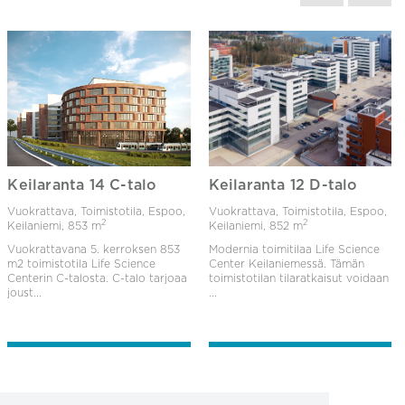
Keilaranta 14 C-talo
Keilaranta 12 D-talo
Vuokrattava, Toimistotila, Espoo,
Vuokrattava, Toimistotila, Espoo,
2
2
Keilaniemi,
853 m
Keilaniemi,
852 m
Vuokrattavana 5. kerroksen 853
Modernia toimitilaa Life Science
m2 toimistotila Life Science
Center Keilaniemessä. Tämän
Centerin C-talosta. C-talo tarjoaa
toimistotilan tilaratkaisut voidaan
joust...
...