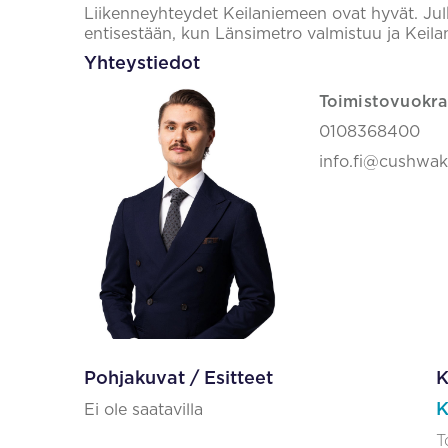
Liikenneyhteydet Keilaniemeen ovat hyvät. Jul
entisestään, kun Länsimetro valmistuu ja Kei
Yhteystiedot
Toimistovuokra
0108368400
info.fi@cushwa
Pohjakuvat / Esitteet
K
K
Ei ole saatavilla
T