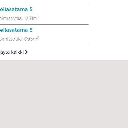
eilasatama 5
2
oimistotila, 1331m
eilasatama 5
2
oimistotila, 693m
äytä kaikki