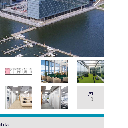
+8
tila