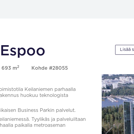
 Espoo
Lisää 
2
, 693 m
Kohde #28055
imistotila Keilaniemen parhaalla
rakennus huokuu teknologista
ikaisen Business Parkin palvelut.
aniemessä. Tyylikäs ja palveluiltaan
rhaalla paikalla metroaseman