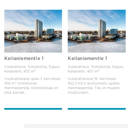
Keilaniementie 1
Keilaniementie 1
Vuokrattava, Toimistotila, Espoo,
Vuokrattava, Toimistotila, Espoo,
2
2
Keilaniemi,
455 m
Keilaniemi,
467 m
Vuokrattavana upea 7. kerroksen
Vuokrattavana 19. kerroksen
455 m² toimistotila
452,3 m2:n avotoimisto upeilla
merimaisemilla. Kiinteistössä on
merimaisemilla. Tila on muuten
ollut perusk...
muuttovalm...