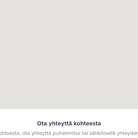
Ota yhteyttä kohteesta
kohteesta, ota yhteyttä puhelimitse tai sähköisellä yhteyde