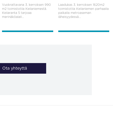
Vuokrattavana 3. kerroksen 990
Laadukas 3. kerroksen 1620m2
m2 toimistotila Keilaniemestä.
toimistotila Keilaniemen parhaalla
Keilaranta 5 tarjoaa
paikalla metroaseman
merinäköalall...
läheisyydessä...
Ota yhteyttä