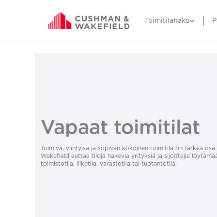
Toimitilahaku
P
Vapaat toimitilat
Toimiva, viihtyisä ja sopivan kokoinen toimitila on tärkeä o
Wakefield auttaa tiloja hakevia yrityksiä ja sijoittajia löytämä
toimistotila, liiketila, varastotila tai tuotantotila.