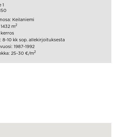
 1
150
osa: Keilaniemi
2
: 1432 m
 kerros
8-10 kk sop. allekirjoituksesta
uosi: 1987-1992
2
okka: 25-30 €/m