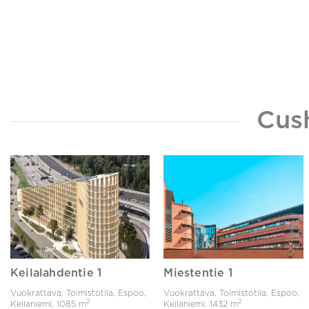
Cus
Keilalahdentie 1
Miestentie 1
Vuokrattava, Toimistotila, Espoo,
Vuokrattava, Toimistotila, Espoo,
2
2
Keilaniemi,
1085 m
Keilaniemi,
1432 m