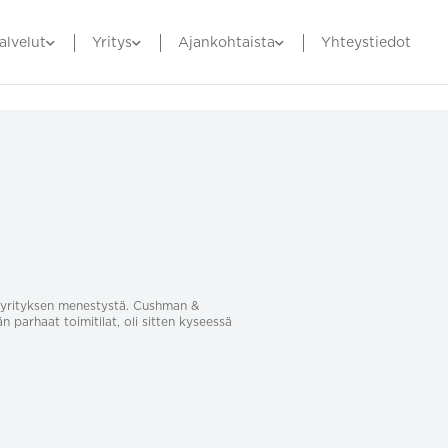
alvelut
Yritys
Ajankohtaista
Yhteystiedot
sa yrityksen menestystä. Cushman &
än parhaat toimitilat, oli sitten kyseessä