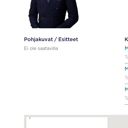
Pohjakuvat / Esitteet
K
M
Ei ole saatavilla
T
M
T
M
T