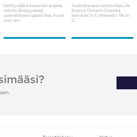
Kehittyvällä Keilarannan alueella
Vuokrattavana toimistotilaa Life
metron läheisyydessä
Science Centerin C-talosta,
vuokrattavana upeaa tilaa. Kuvat
kerrokset 5–7, yhteensä 1 718 m².
ovat sho...
C...
simääsi?
aan.