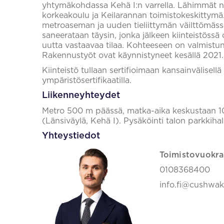
yhtymäkohdassa Kehä I:n varrella. Lähimmät naa
korkeakoulu ja Keilarannan toimistokeskittymä.
metroaseman ja uuden tieliittymän väilttömässä
saneerataan täysin, jonka jälkeen kiinteistöss
uutta vastaavaa tilaa. Kohteeseen on valmistunut
Rakennustyöt ovat käynnistyneet kesällä 2021.
Kiinteistö tullaan sertifioimaan kansainvälis
ympäristösertifikaatilla.
Liikenneyhteydet
Metro 500 m päässä, matka-aika keskustaan 10 
(Länsiväylä, Kehä I). Pysäköinti talon parkkihall
Yhteystiedot
Toimistovuokra
0108368400
info.fi@cushwa