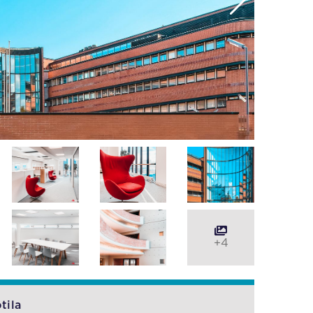
+4
tila