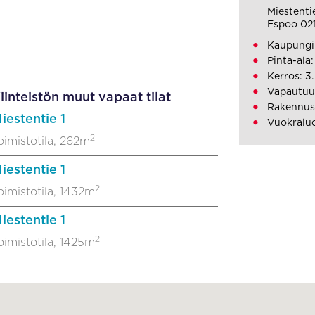
Miestentie
Espoo 02
Kaupungin
Pinta-ala
Kerros: 3.
Vapautuu: 
iinteistön muut vapaat tilat
Rakennusv
iestentie 1
Vuokralu
2
oimistotila, 262m
iestentie 1
2
oimistotila, 1432m
iestentie 1
2
oimistotila, 1425m