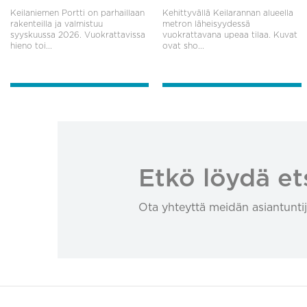
Keilaniemen Portti on parhaillaan
Kehittyvällä Keilarannan alueella
rakenteilla ja valmistuu
metron läheisyydessä
syyskuussa 2026. Vuokrattavissa
vuokrattavana upeaa tilaa. Kuvat
hieno toi...
ovat sho...
Etkö löydä et
Ota yhteyttä meidän asiantuntij