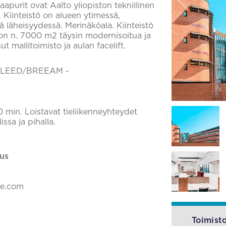
purit ovat Aalto yliopiston teknillinen
 Kiinteistö on alueen ytimessä,
 läheisyydessä. Merinäköala. Kiinteistö
ä on n. 7000 m2 täysin modernisoitua ja
 mallitoimisto ja aulan facelift.
ellä LEED/BREEAM -
min. Loistavat tieliikenneyhteydet
issa ja pihalla.
us
ke.com
Toimisto