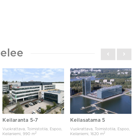
elee
Keilaranta 5-7
Keilasatama 5
Vuokrattava, Toimistotila, Espoo,
Vuokrattava, Toimistotila, Espoo,
2
2
Keilaniemi,
990 m
Keilaniemi,
1620 m