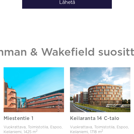
Lähetä
hman & Wakefield suositt
Miestentie 1
Keilaranta 14 C-talo
Vuokrattava, Toimistotila, Espoo,
Vuokrattava, Toimistotila, Espoo,
2
2
Keilaniemi,
1425 m
Keilaniemi,
1718 m