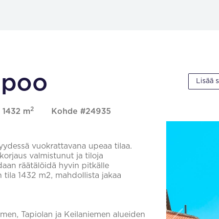
Espoo
Lisää 
2
, 1432 m
Kohde #24935
syydessä vuokrattavana upeaa tilaa.
rjaus valmistunut ja tiloja
idaan räätälöidä hyvin pitkälle
n tila 1432 m2, mahdollista jakaa
niemen, Tapiolan ja Keilaniemen alueiden