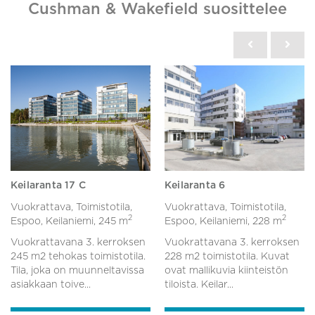
Cushman & Wakefield suosittelee
Keilaranta 17 C
Keilaranta 6
Vuokrattava, Toimistotila,
Vuokrattava, Toimistotila,
2
2
Espoo, Keilaniemi,
245 m
Espoo, Keilaniemi,
228 m
Vuokrattavana 3. kerroksen
Vuokrattavana 3. kerroksen
245 m2 tehokas toimistotila.
228 m2 toimistotila. Kuvat
Tila, joka on muunneltavissa
ovat mallikuvia kiinteistön
asiakkaan toive...
tiloista. Keilar...