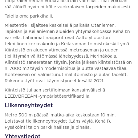
tiloja rakennetaan vuokralaisittain valmiiksi. Tilat voidaan
räätälöidä hyvin pitkälle vuokralaisen tarpeiden mukaisesti.
Talolla oma parkkihalli.
Miestentie 1 sijaitsee keskeisellä paikalla Otaniemen,
Tapiolan ja Keilaniemen alueiden yhtymäkohdassa Kehä I:n
varrella. Lähimmät naapurit ovat Aalto yliopiston
teknillinen korkeakoulu ja Keilarannan toimistokeskittymä.
Kiinteistö on alueen ytimessä, metroaseman ja uuden
tieliittymän väilttömässä läheisyydessä. Merinäköala.
Kiinteistö saneerataan täysin, jonka jälkeen kiinteistössä on
n. 7000 m2 täysin modernisoitua ja uutta vastaavaa tilaa.
Kohteeseen on valmistunut mallitoimisto ja aulan facelift.
Rakennustyöt ovat käynnistyneet kesällä 2021.
Kiinteistö tullaan sertifioimaan kansainvälisellä
LEED/BREEAM -ympäristösertifikaatilla.
Liikenneyhteydet
Metro 500 m päässä, matka-aika keskustaan 10 min.
Loistavat tieliikenneyhteydet (Länsiväylä, Kehä I).
Pysäköinti talon parkkihallissa ja pihalla.
Yhteystiedot