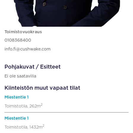
Toimistovuokraus
0108368400
info.fi@cushwake.com
Pohjakuvat / Esitteet
Ei ole saatavilla
Kiinteistön muut vapaat tilat
Miestentie 1
2
Toimistotila, 262m
Miestentie 1
2
Toimistotila, 1432m