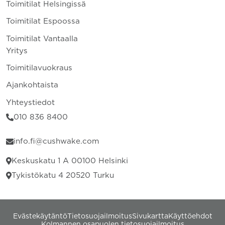
Toimitilat Helsingissä
Toimitilat Espoossa
Toimitilat Vantaalla
Yritys
Toimitilavuokraus
Ajankohtaista
Yhteystiedot
010 836 8400
info.fi@cushwake.com
Keskuskatu 1 A 00100 Helsinki
Tykistökatu 4 20520 Turku
Evästekäytäntö
Tietosuojailmoitus
Sivukartta
Käyttöehdot
Kolmannen osapuolen tietosuojailmoitus