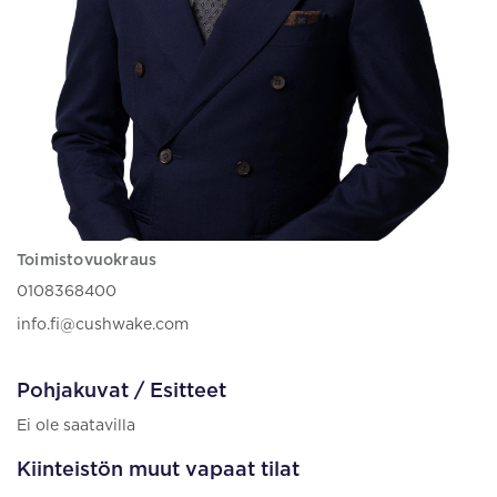
Toimistovuokraus
0108368400
info.fi@cushwake.com
Pohjakuvat / Esitteet
Ei ole saatavilla
Kiinteistön muut vapaat tilat