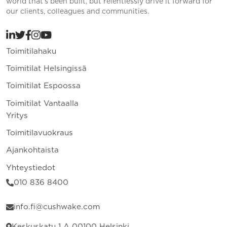
world that’s been built, but relentlessly drive it forward for
our clients, colleagues and communities.
Toimitilahaku
Toimitilat Helsingissä
Toimitilat Espoossa
Toimitilat Vantaalla
Yritys
Toimitilavuokraus
Ajankohtaista
Yhteystiedot
010 836 8400
info.fi@cushwake.com
Keskuskatu 1 A 00100 Helsinki