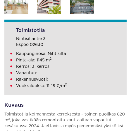
Toimistotila
Nihtisillantie 3
Espoo 02630
Kaupunginosa: Nihtisilta
2
Pinta-ala: 1145 m
Kerros: 3. kerros
Vapautuu:
Rakennusvuosi:
2
Vuokraluokka: 11-15 €/m
Kuvaus
Toimistotila kolmannesta kerroksesta – toinen puolikas 620
m², joka vastikään remontoitu kauttaaltaan vapautui
kesäkuussa 2024. Jaettavissa myös pienemmiksi yksiköiksi