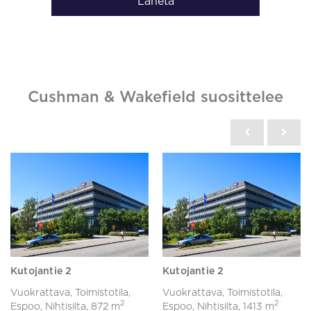
Lähetä
Cushman & Wakefield suosittelee
Kutojantie 2
Kutojantie 2
Vuokrattava, Toimistotila,
Vuokrattava, Toimistotila,
2
2
Espoo, Nihtisilta,
872 m
Espoo, Nihtisilta,
1413 m