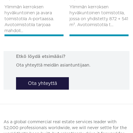
Ylimmän kerroksen
Ylimmän kerroksen
hyväkuntoinen ja avara
hyväkuntoinen toimistotila,
toimistotila A-portaassa.
jossa on yhdistetty 872 + 541
Avotoimistotila tarjoaa
m². Avotoimistotila t...
mahdoll...
Etkö löydä etsimääsi?
Ota yhteyttä meidän asiantuntijaan.
Ota yhteyttä
As a global commercial real estate services leader with
52,000 professionals worldwide, we will never settle for the