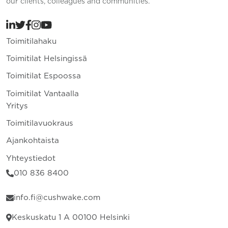
our clients, colleagues and communities.
Toimitilahaku
Toimitilat Helsingissä
Toimitilat Espoossa
Toimitilat Vantaalla
Yritys
Toimitilavuokraus
Ajankohtaista
Yhteystiedot
010 836 8400
info.fi@cushwake.com
Keskuskatu 1 A 00100 Helsinki