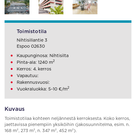
Toimistotila
Nihtisillantie 3
Espoo 02630
Kaupunginosa: Nihtisilta
2
Pinta-ala: 1240 m
Kerros: 4. kerros
Vapautuu:
Rakennusvuosi:
2
Vuokraluokka: 5-10 €/m
Kuvaus
Toimistotilaa kohteen neljännestä kerroksesta. Koko kerros,
jaettavissa pienempiin yksiköihin (jakosuunnitelma, esim. n.
168 m², 273 m², n. 347 m², 452 m²).