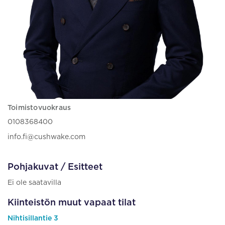
Toimistovuokraus
0108368400
info.fi@cushwake.com
Pohjakuvat / Esitteet
Ei ole saatavilla
Kiinteistön muut vapaat tilat
Nihtisillantie 3