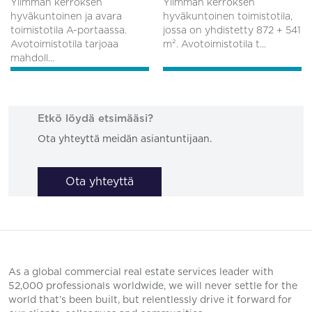
Ylimmän kerroksen
Ylimmän kerroksen
hyväkuntoinen ja avara
hyväkuntoinen toimistotila,
toimistotila A-portaassa.
jossa on yhdistetty 872 + 541
Avotoimistotila tarjoaa
m². Avotoimistotila t...
mahdoll...
Etkö löydä etsimääsi?
Ota yhteyttä meidän asiantuntijaan.
Ota yhteyttä
As a global commercial real estate services leader with
52,000 professionals worldwide, we will never settle for the
world that’s been built, but relentlessly drive it forward for