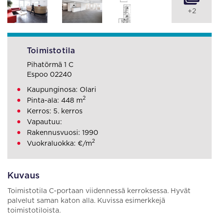
+2
Toimistotila
Pihatörmä 1 C
Espoo 02240
Kaupunginosa: Olari
2
Pinta-ala: 448 m
Kerros: 5. kerros
Vapautuu:
Rakennusvuosi: 1990
2
Vuokraluokka: €/m
Kuvaus
Toimistotila C-portaan viidennessä kerroksessa. Hyvät
palvelut saman katon alla. Kuvissa esimerkkejä
toimistotiloista.