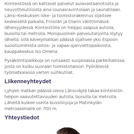
Kiinteistössä on kattavat palvelut aulavastaanotosta ja
neuvottelutiloista aina lounasravintolaan ja saunatilaan.
Länsi-Keskuksen liike- ja toimistorakennus sijaitsee
keskeisellä paikalla, Friisilän ja Olarin välittömässä
läheisyydessä. Kiinteistölle on helppo saapua autolla,
bussilla tai metrolla. Monipuolinen palvelutarjonta löytyy
läheltä, sillä kävelymatkan päässä sijaitsee yksi Espoon
suosituimmista ostos- ja vapaa-ajanviettopaikoista,
kauppakeskus Iso Omena.
Pysäköintipaikkoja on runsaasti suojaisassa parkkihallissa,
josta on kulku suoraan toimistotaloon. Pyöräileviä
työmatkalaisia varten suihkutilat.
Liikenneyhteydet
Lyhyen matkan päässä oleva Länsiväylä takaa kiinteistön
helpon saavutettavuuden autolla, bussilla tai metrolla.
Läheltä kulkee useita bussilinjoja ja Matinkylän
metroasemalle on 700 m.
Yhteystiedot