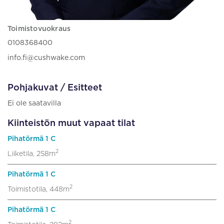
Toimistovuokraus
0108368400
info.fi@cushwake.com
Pohjakuvat / Esitteet
Ei ole saatavilla
Kiinteistön muut vapaat tilat
Pihatörmä 1 C
2
Liiketila, 258m
Pihatörmä 1 C
2
Toimistotila, 448m
Pihatörmä 1 C
2