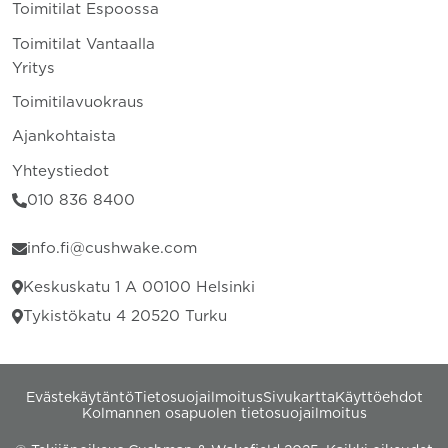
Toimitilat Espoossa
Toimitilat Vantaalla
Yritys
Toimitilavuokraus
Ajankohtaista
Yhteystiedot
010 836 8400
info.fi@cushwake.com
Keskuskatu 1 A 00100 Helsinki
Tykistökatu 4 20520 Turku
Evästekäytäntö
Tietosuojailmoitus
Sivukartta
Käyttöehdot
Kolmannen osapuolen tietosuojailmoitus