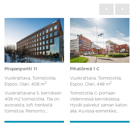
Piispanportti 11
Pihatörmä 1 C
Vuokrattava, Toimistotila,
Vuokrattava, Toimistotila,
2
2
Espoo, Olari,
408 m
Espoo, Olari,
448 m
Vuokrattavana 5. kerroksen
Toimistotila C-portaan
408 m2 toimistotila. Tila on
viidennessä kerroksessa.
avonaista, loft-henkistä
Hyvät palvelut saman katon
toimistoa. Remonto...
alla. Kuvissa esimerkke...