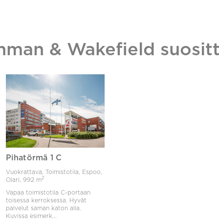
hman & Wakefield suositt
Pihatörmä 1 C
Vuokrattava, Toimistotila, Espoo,
2
Olari,
992 m
Vapaa toimistotila C-portaan
toisessa kerroksessa. Hyvät
palvelut saman katon alla.
Kuvissa esimerk...