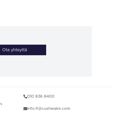
Ota yhteyttä
010 836 8400
us
info.fi@cushwake.com