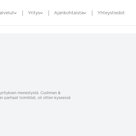
alvelut
Yritys
Ajankohtaista
Yhteystiedot
sa yrityksen menestystä. Cushman &
än parhaat toimitilat, oli sitten kyseessä