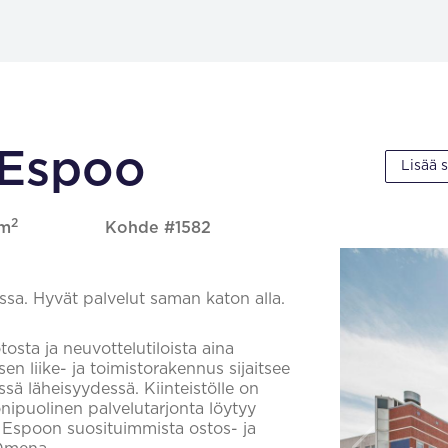
 Espoo
Lisää 
2
 m
Kohde #1582
ssa. Hyvät palvelut saman katon alla.
osta ja neuvottelutiloista aina
en liike- ja toimistorakennus sijaitsee
ässä läheisyydessä. Kiinteistölle on
onipuolinen palvelutarjonta löytyy
si Espoon suosituimmista ostos- ja