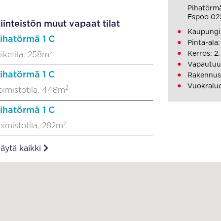
Pihatörmä
Espoo 02
iinteistön muut vapaat tilat
Kaupungin
ihatörmä 1 C
Pinta-ala
2
Kerros: 2.
iiketila, 258m
Vapautuu
ihatörmä 1 C
Rakennus
Vuokralu
2
oimistotila, 448m
ihatörmä 1 C
2
oimistotila, 282m
äytä kaikki