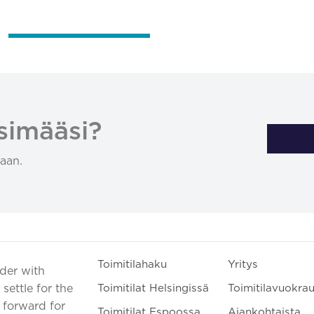
simääsi?
aan.
Toimitilahaku
Yritys
ader with
settle for the
Toimitilat Helsingissä
Toimitilavuokra
t forward for
Toimitilat Espoossa
Ajankohtaista