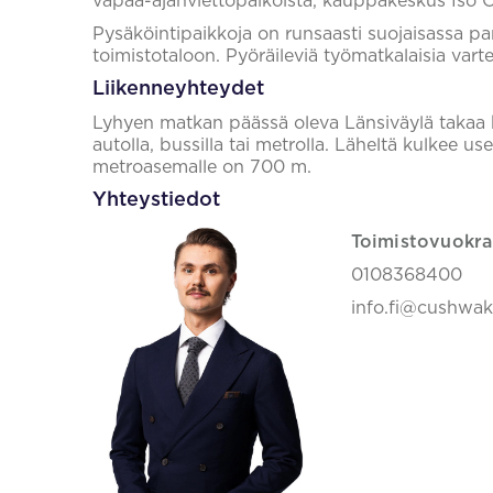
vapaa-ajanviettopaikoista, kauppakeskus Iso
Pysäköintipaikkoja on runsaasti suojaisassa par
toimistotaloon. Pyöräileviä työmatkalaisia varte
Liikenneyhteydet
Lyhyen matkan päässä oleva Länsiväylä takaa 
autolla, bussilla tai metrolla. Läheltä kulkee use
metroasemalle on 700 m.
Yhteystiedot
Toimistovuokra
0108368400
info.fi@cushwa