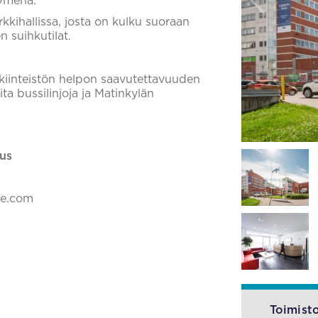
 Omena.
kkihallissa, josta on kulku suoraan
n suihkutilat.
kiinteistön helpon saavutettavuuden
ita bussilinjoja ja Matinkylän
us
ke.com
Toimisto