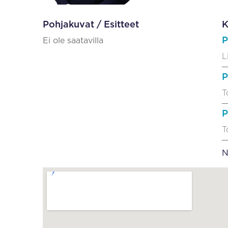
Pohjakuvat / Esitteet
K
P
Ei ole saatavilla
L
P
T
P
T
N