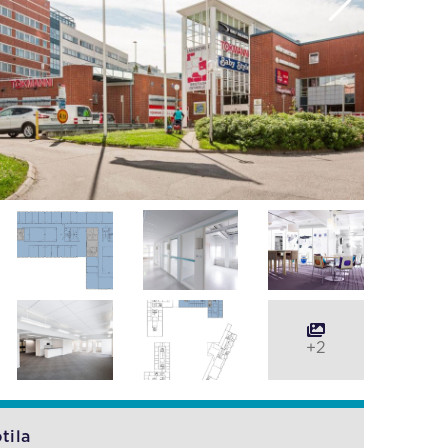
+2
tila