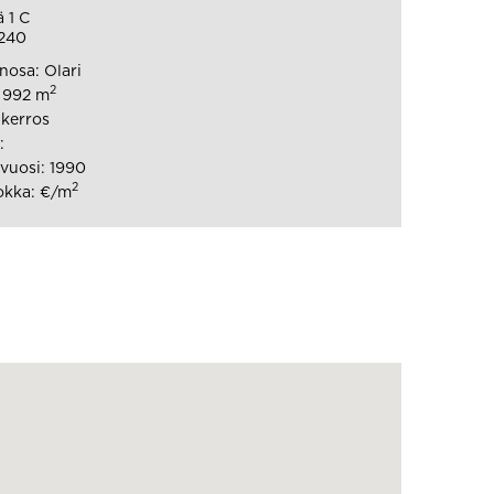
 1 C
240
osa: Olari
2
: 992 m
 kerros
:
vuosi: 1990
2
okka: €/m