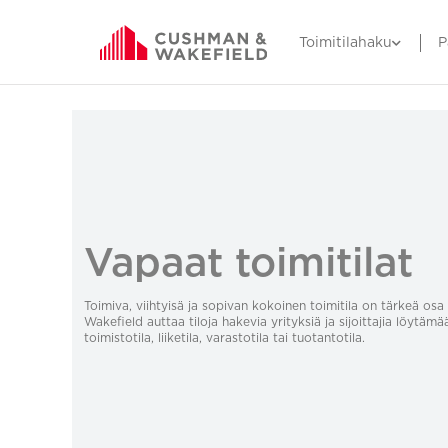
Toimitilahaku
P
Vapaat toimitilat
Toimiva, viihtyisä ja sopivan kokoinen toimitila on tärkeä o
Wakefield auttaa tiloja hakevia yrityksiä ja sijoittajia löytämä
toimistotila, liiketila, varastotila tai tuotantotila.