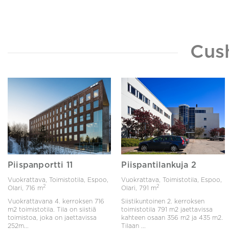
Cus
Piispanportti 11
Piispantilankuja 2
Vuokrattava, Toimistotila, Espoo,
Vuokrattava, Toimistotila, Espoo,
2
2
Olari,
716 m
Olari,
791 m
Vuokrattavana 4. kerroksen 716
Siistikuntoinen 2. kerroksen
m2 toimistotila. Tila on siistiä
toimistotila 791 m2 jaettavissa
toimistoa, joka on jaettavissa
kahteen osaan 356 m2 ja 435 m2.
252m...
Tilaan ...