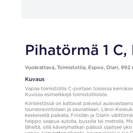
Pihatörmä 1 C,
Vuokrattava, Toimistotila, Espoo, Olari, 992
Kuvaus
Vapaa toimistotila C-portaan toisessa kerrokse
Kuvissa esimerkkejä toimistotiloista.
Kiinteistössä on kattavat palvelut aulavastaanot
lounasravintolaan ja saunatilaan. Länsi-Keskuks
keskeisellä paikalla, Friisilän ja Olarin välittöm
helppo saapua autolla, bussilla tai metrolla. M
läheltä, sillä kävelymatkan päässä sijaitsee yk