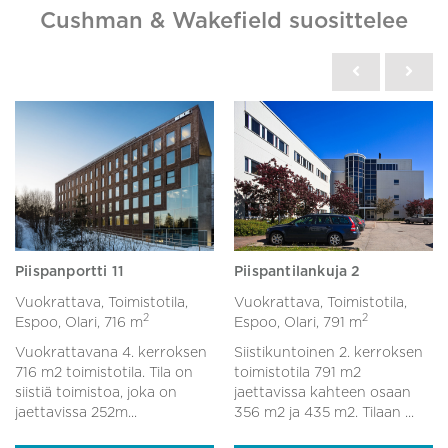
Cushman & Wakefield suosittelee
Piispanportti 11
Piispantilankuja 2
Vuokrattava, Toimistotila,
Vuokrattava, Toimistotila,
2
2
Espoo, Olari,
716 m
Espoo, Olari,
791 m
Vuokrattavana 4. kerroksen
Siistikuntoinen 2. kerroksen
716 m2 toimistotila. Tila on
toimistotila 791 m2
siistiä toimistoa, joka on
jaettavissa kahteen osaan
jaettavissa 252m...
356 m2 ja 435 m2. Tilaan ...