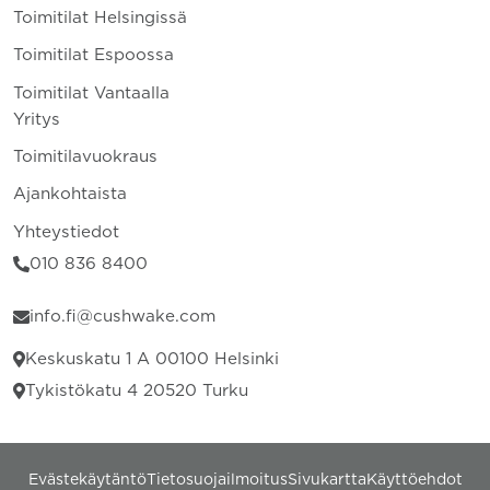
Toimitilat Helsingissä
Toimitilat Espoossa
Toimitilat Vantaalla
Yritys
Toimitilavuokraus
Ajankohtaista
Yhteystiedot
010 836 8400
info.fi@cushwake.com
Keskuskatu 1 A 00100 Helsinki
Tykistökatu 4 20520 Turku
Evästekäytäntö
Tietosuojailmoitus
Sivukartta
Käyttöehdot