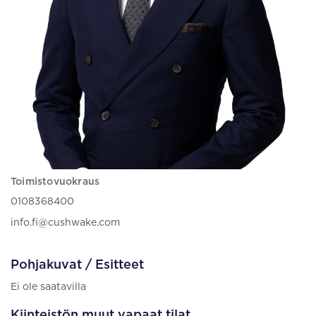
Toimistovuokraus
0108368400
info.fi@cushwake.com
Pohjakuvat / Esitteet
Ei ole saatavilla
Kiinteistön muut vapaat tilat