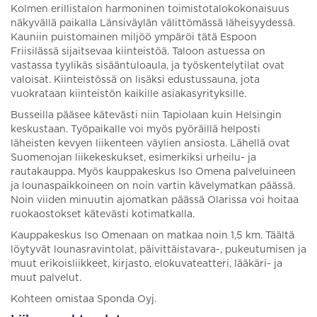
Kolmen erillistalon harmoninen toimistotalokokonaisuus
näkyvällä paikalla Länsiväylän välittömässä läheisyydessä.
Kauniin puistomainen miljöö ympäröi tätä Espoon
Friisilässä sijaitsevaa kiinteistöä. Taloon astuessa on
vastassa tyylikäs sisääntuloaula, ja työskentelytilat ovat
valoisat. Kiinteistössä on lisäksi edustussauna, jota
vuokrataan kiinteistön kaikille asiakasyrityksille.
Busseilla pääsee kätevästi niin Tapiolaan kuin Helsingin
keskustaan. Työpaikalle voi myös pyöräillä helposti
läheisten kevyen liikenteen väylien ansiosta. Lähellä ovat
Suomenojan liikekeskukset, esimerkiksi urheilu- ja
rautakauppa. Myös kauppakeskus Iso Omena palveluineen
ja lounaspaikkoineen on noin vartin kävelymatkan päässä.
Noin viiden minuutin ajomatkan päässä Olarissa voi hoitaa
ruokaostokset kätevästi kotimatkalla.
Kauppakeskus Iso Omenaan on matkaa noin 1,5 km. Täältä
löytyvät lounasravintolat, päivittäistavara-, pukeutumisen ja
muut erikoisliikkeet, kirjasto, elokuvateatteri, lääkäri- ja
muut palvelut.
Kohteen omistaa Sponda Oyj.