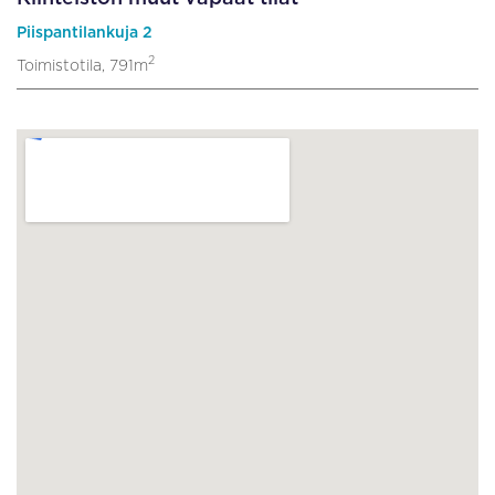
Piispantilankuja 2
2
Toimistotila, 791m