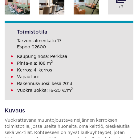
+3
Toimistotila
Tarvonsalmenkatu 17
Espoo 02600
Kaupunginosa: Perkkaa
2
Pinta-ala: 188 m
Kerros: 4. kerros
Vapautuu:
Rakennusvuosi: kesä 2013
2
Vuokraluokka: 16-20 €/m
Kuvaus
Vuokrattavana muuntojoustava neljännen kerroksen
toimistotila, jossa useita huoneita, oma keittiö, oleskelutila
sekä wc-tilat. Kohteeseen on hyvät kulkuyhteydet, joten