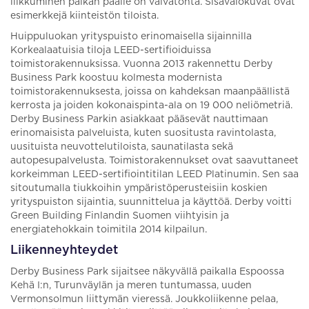
liikkuminen paikan päälle on vaivatonta. Sisävalokuvat ovat
esimerkkejä kiinteistön tiloista.
Huippuluokan yrityspuisto erinomaisella sijainnilla
Korkealaatuisia tiloja LEED-sertifioiduissa
toimistorakennuksissa. Vuonna 2013 rakennettu Derby
Business Park koostuu kolmesta modernista
toimistorakennuksesta, joissa on kahdeksan maanpäällistä
kerrosta ja joiden kokonaispinta-ala on 19 000 neliömetriä.
Derby Business Parkin asiakkaat pääsevät nauttimaan
erinomaisista palveluista, kuten suositusta ravintolasta,
uusituista neuvottelutiloista, saunatilasta sekä
autopesupalvelusta. Toimistorakennukset ovat saavuttaneet
korkeimman LEED-sertifiointitilan LEED Platinumin. Sen saa
sitoutumalla tiukkoihin ympäristöperusteisiin koskien
yrityspuiston sijaintia, suunnittelua ja käyttöä. Derby voitti
Green Building Finlandin Suomen viihtyisin ja
energiatehokkain toimitila 2014 kilpailun.
Liikenneyhteydet
Derby Business Park sijaitsee näkyvällä paikalla Espoossa
Kehä I:n, Turunväylän ja meren tuntumassa, uuden
Vermonsolmun liittymän vieressä. Joukkoliikenne pelaa,