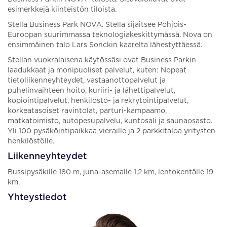
esimerkkejä kiinteistön tiloista.
Stella Business Park NOVA. Stella sijaitsee Pohjois-
Euroopan suurimmassa teknologiakeskittymässä. Nova on
ensimmäinen talo Lars Sonckin kaarelta lähestyttäessä.
Stellan vuokralaisena käytössäsi ovat Business Parkin
laadukkaat ja monipuoliset palvelut, kuten: Nopeat
tietoliikenneyhteydet, vastaanottopalvelut ja
puhelinvaihteen hoito, kuriiri- ja lähettipalvelut,
kopiointipalvelut, henkilöstö- ja rekrytointipalvelut,
korkeatasoiset ravintolat, parturi-kampaamo,
matkatoimisto, autopesupalvelu, kuntosali ja saunaosasto.
Yli 100 pysäköintipaikkaa vieraille ja 2 parkkitaloa yritysten
henkilöstölle.
Liikenneyhteydet
Bussipysäkille 180 m, juna-asemalle 1,2 km, lentokentälle 19
km.
Yhteystiedot