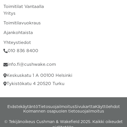
Toimitilat Vantaalla
Yritys
Toimitilavuokraus
Ajankohtaista
Yhteystiedot
010 836 8400
info.fi@cushwake.com
Keskuskatu 1 A 00100 Helsinki
Tykistökatu 4 20520 Turku
Evästekäytäntö
Tietosuojailmoitus
Sivukartta
Käyttöehdot
Kolmannen osapuolen tietosuojailmoitus
© Tekijänoikeus Cushman & Wakefield 2025. Kaikki oikeudet