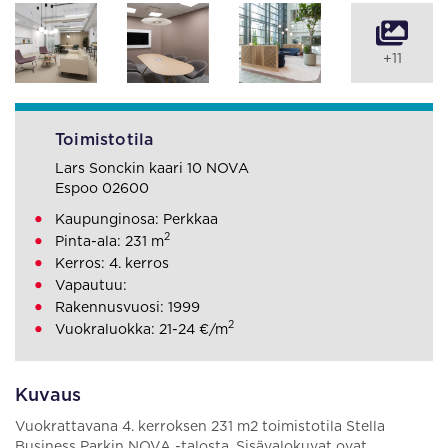
+11
Toimistotila
Lars Sonckin kaari 10 NOVA
Espoo 02600
Kaupunginosa: Perkkaa
2
Pinta-ala: 231 m
Kerros: 4. kerros
Vapautuu:
Rakennusvuosi: 1999
2
Vuokraluokka: 21-24 €/m
Kuvaus
Vuokrattavana 4. kerroksen 231 m2 toimistotila Stella
Business Parkin NOVA -talosta. Sisävalokuvat ovat