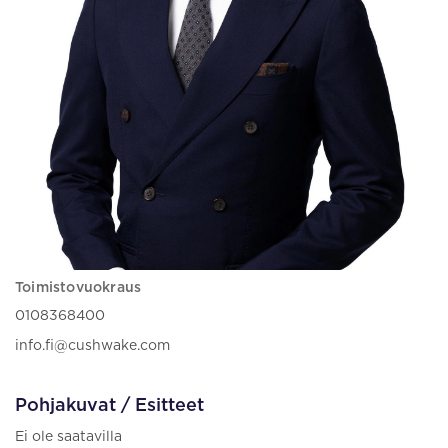
Toimistovuokraus
0108368400
info.fi@cushwake.com
Pohjakuvat / Esitteet
Ei ole saatavilla