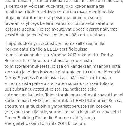
suunnitellaan ja remontoidaan asiakkaan toiveiden mukaan,
ja kerrokset voidaan vuokrata joko kokonaisina tai
puolittaa. Tiloihin voidaan toteuttaa myös monipuolisia
tiloja pientuotannon tarpeisiin, ja niihin on suora
tavarahissiyhteys kellarin varastotiloista sekä katetulta
lastausalueelta. Tiloista avautuvat upeat, avarat näkymät
vesistöihin ja metsämaisemiin neljään eri suuntaan.
Huippuluokan yrityspuisto erinomaisella sijainnilla.
Korkealaatuisia tiloja LEED-sertifioiduissa
toimistorakennuksissa. Vuonna 2013 rakennettu Derby
Business Park koostuu kolmesta modernista
toimistorakennuksesta, joissa on kahdeksan maanpäällistä
kerrosta ja joiden kokonaispinta-ala on 19 000 neliömetriä.
Derby Business Parkin asiakkaat pääsevät nauttimaan
erinomaisista palveluista, kuten suositusta ravintolasta,
uusituista neuvottelutiloista, saunatilasta sekä
autopesupalvelusta. Toimistorakennukset ovat saavuttaneet
korkeimman LEED-sertifiointitilan LEED Platinumin. Sen saa
sitoutumalla tiukkoihin ympäristöperusteisiin koskien
yrityspuiston sijaintia, suunnittelua ja käyttöä. Derby voitti
Green Building Finlandin Suomen viihtyisin ja
energiatehokkain toimitila 2014 kilpailun.