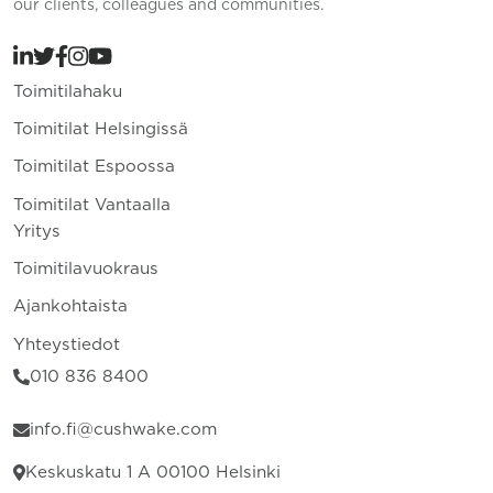
our clients, colleagues and communities.
Toimitilahaku
Toimitilat Helsingissä
Toimitilat Espoossa
Toimitilat Vantaalla
Yritys
Toimitilavuokraus
Ajankohtaista
Yhteystiedot
010 836 8400
info.fi@cushwake.com
Keskuskatu 1 A 00100 Helsinki