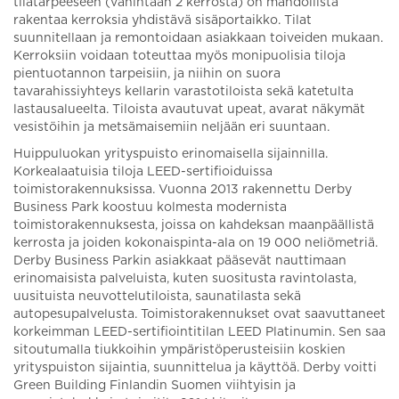
tilatarpeeseen (vähintään 2 kerrosta) on mahdollista
rakentaa kerroksia yhdistävä sisäportaikko. Tilat
suunnitellaan ja remontoidaan asiakkaan toiveiden mukaan.
Kerroksiin voidaan toteuttaa myös monipuolisia tiloja
pientuotannon tarpeisiin, ja niihin on suora
tavarahissiyhteys kellarin varastotiloista sekä katetulta
lastausalueelta. Tiloista avautuvat upeat, avarat näkymät
vesistöihin ja metsämaisemiin neljään eri suuntaan.
Huippuluokan yrityspuisto erinomaisella sijainnilla.
Korkealaatuisia tiloja LEED-sertifioiduissa
toimistorakennuksissa. Vuonna 2013 rakennettu Derby
Business Park koostuu kolmesta modernista
toimistorakennuksesta, joissa on kahdeksan maanpäällistä
kerrosta ja joiden kokonaispinta-ala on 19 000 neliömetriä.
Derby Business Parkin asiakkaat pääsevät nauttimaan
erinomaisista palveluista, kuten suositusta ravintolasta,
uusituista neuvottelutiloista, saunatilasta sekä
autopesupalvelusta. Toimistorakennukset ovat saavuttaneet
korkeimman LEED-sertifiointitilan LEED Platinumin. Sen saa
sitoutumalla tiukkoihin ympäristöperusteisiin koskien
yrityspuiston sijaintia, suunnittelua ja käyttöä. Derby voitti
Green Building Finlandin Suomen viihtyisin ja