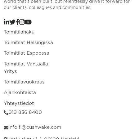
world that’s been built, but relentlessly drive it forward for
our clients, colleagues and communities.
Toimitilahaku
Toimitilat Helsingissä
Toimitilat Espoossa
Toimitilat Vantaalla
Yritys
Toimitilavuokraus
Ajankohtaista
Yhteystiedot
010 836 8400
info.fi@cushwake.com