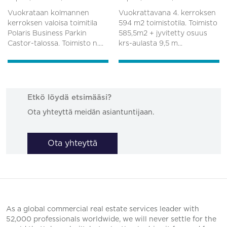
Vuokrataan kolmannen
Vuokrattavana 4. kerroksen
kerroksen valoisa toimitila
594 m2 toimistotila. Toimisto
Polaris Business Parkin
585,5m2 + jyvitetty osuus
Castor-talossa. Toimisto n....
krs-aulasta 9,5 m...
Etkö löydä etsimääsi?
Ota yhteyttä meidän asiantuntijaan.
Ota yhteyttä
As a global commercial real estate services leader with
52,000 professionals worldwide, we will never settle for the