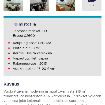
+3
Toimistotila
Tarvonsalmenkatu 19
Espoo 02600
Kaupunginosa: Perkkaa
2
Pinta-ala: 918 m
Kerros: Useita kerroksia
Vapautuu: Heti vapaa
Rakennusvuosi: 2013
2
Vuokraluokka: 16-20 €/m
Kuvaus
Vuokrattavana modernia ja muuttovalmista 918 m²
toimistotilaa kiinteistön 4.–6. kerroksissa. Kerrokset voidaan
vuokrata joko kokonaisina tai puolittaa. Suurempaan