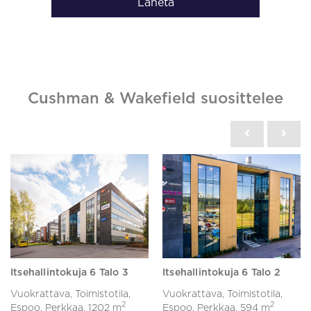
Lähetä
Cushman & Wakefield suosittelee
Itsehallintokuja 6 Talo 3
Itsehallintokuja 6 Talo 2
Vuokrattava, Toimistotila,
Vuokrattava, Toimistotila,
2
2
Espoo, Perkkaa,
1202 m
Espoo, Perkkaa,
594 m