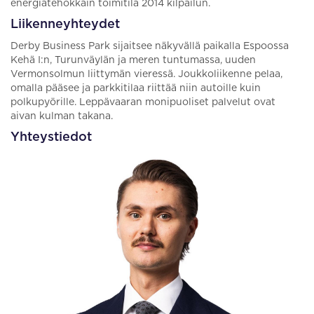
energiatehokkain toimitila 2014 kilpailun.
Liikenneyhteydet
Derby Business Park sijaitsee näkyvällä paikalla Espoossa
Kehä I:n, Turunväylän ja meren tuntumassa, uuden
Vermonsolmun liittymän vieressä. Joukkoliikenne pelaa,
omalla pääsee ja parkkitilaa riittää niin autoille kuin
polkupyörille. Leppävaaran monipuoliset palvelut ovat
aivan kulman takana.
Yhteystiedot