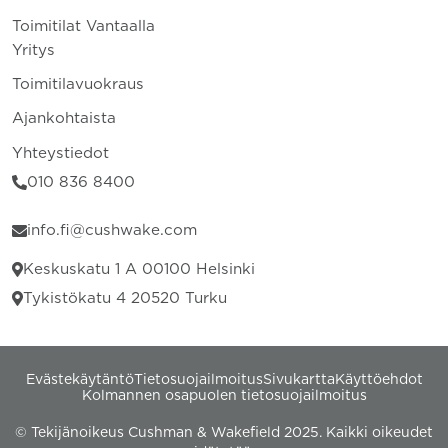
Toimitilat Vantaalla
Yritys
Toimitilavuokraus
Ajankohtaista
Yhteystiedot
010 836 8400
info.fi@cushwake.com
Keskuskatu 1 A 00100 Helsinki
Tykistökatu 4 20520 Turku
Evästekäytäntö
Tietosuojailmoitus
Sivukartta
Käyttöehdot
Kolmannen osapuolen tietosuojailmoitus
© Tekijänoikeus Cushman & Wakefield 2025. Kaikki oikeudet