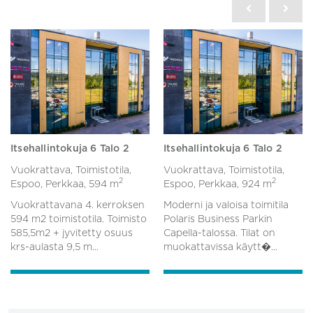
Itsehallintokuja 6 Talo 2
Itsehallintokuja 6 Talo 2
Vuokrattava, Toimistotila,
Vuokrattava, Toimistotila,
2
2
Espoo, Perkkaa,
594 m
Espoo, Perkkaa,
924 m
Vuokrattavana 4. kerroksen
Moderni ja valoisa toimitila
594 m2 toimistotila. Toimisto
Polaris Business Parkin
585,5m2 + jyvitetty osuus
Capella-talossa. Tilat on
krs-aulasta 9,5 m...
muokattavissa käytt�...