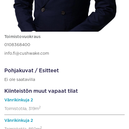
Toimistovuokraus
0108368400
info.fi@cushwake.com
Pohjakuvat / Esitteet
Ei ole saatavilla
Kiinteistön muut vapaat tilat
Vänrikinkuja 2
2
Toimistotila, 319m
Vänrikinkuja 2
2