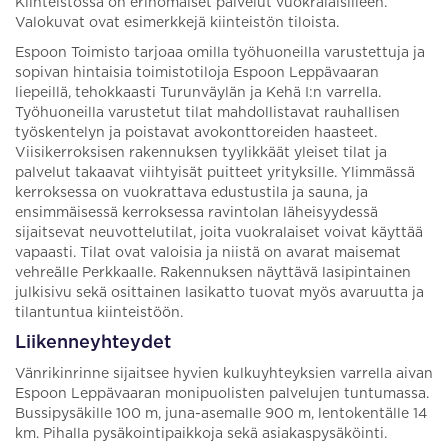
Kiinteistössä on erinomaiset palvelut vuokralaisilleen.
Valokuvat ovat esimerkkejä kiinteistön tiloista.
Espoon Toimisto tarjoaa omilla työhuoneilla varustettuja ja
sopivan hintaisia toimistotiloja Espoon Leppävaaran
liepeillä, tehokkaasti Turunväylän ja Kehä I:n varrella.
Työhuoneilla varustetut tilat mahdollistavat rauhallisen
työskentelyn ja poistavat avokonttoreiden haasteet.
Viisikerroksisen rakennuksen tyylikkäät yleiset tilat ja
palvelut takaavat viihtyisät puitteet yrityksille. Ylimmässä
kerroksessa on vuokrattava edustustila ja sauna, ja
ensimmäisessä kerroksessa ravintolan läheisyydessä
sijaitsevat neuvottelutilat, joita vuokralaiset voivat käyttää
vapaasti. Tilat ovat valoisia ja niistä on avarat maisemat
vehreälle Perkkaalle. Rakennuksen näyttävä lasipintainen
julkisivu sekä osittainen lasikatto tuovat myös avaruutta ja
tilantuntua kiinteistöön.
Liikenneyhteydet
Vänrikinrinne sijaitsee hyvien kulkuyhteyksien varrella aivan
Espoon Leppävaaran monipuolisten palvelujen tuntumassa.
Bussipysäkille 100 m, juna-asemalle 900 m, lentokentälle 14
km. Pihalla pysäkointipaikkoja sekä asiakaspysäköinti.