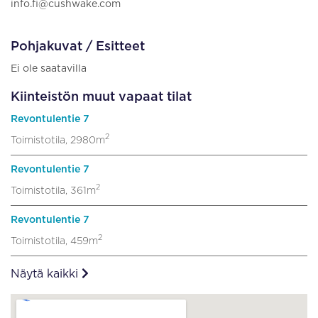
info.fi@cushwake.com
Pohjakuvat / Esitteet
Ei ole saatavilla
Kiinteistön muut vapaat tilat
Revontulentie 7
2
Toimistotila, 2980m
Revontulentie 7
2
Toimistotila, 361m
Revontulentie 7
2
Toimistotila, 459m
Näytä kaikki