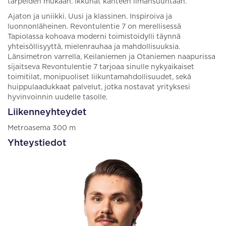
tarpeiden mukaan. Ikkunat kahteen ilmansuuntaan.
Ajaton ja uniikki. Uusi ja klassinen. Inspiroiva ja
luonnonläheinen. Revontulentie 7 on merellisessä
Tapiolassa kohoava moderni toimistoidylli täynnä
yhteisöllisyyttä, mielenrauhaa ja mahdollisuuksia.
Länsimetron varrella, Keilaniemen ja Otaniemen naapurissa
sijaitseva Revontulentie 7 tarjoaa sinulle nykyaikaiset
toimitilat, monipuoliset liikuntamahdollisuudet, sekä
huippulaadukkaat palvelut, jotka nostavat yrityksesi
hyvinvoinnin uudelle tasolle.
Liikenneyhteydet
Metroasema 300 m
Yhteystiedot