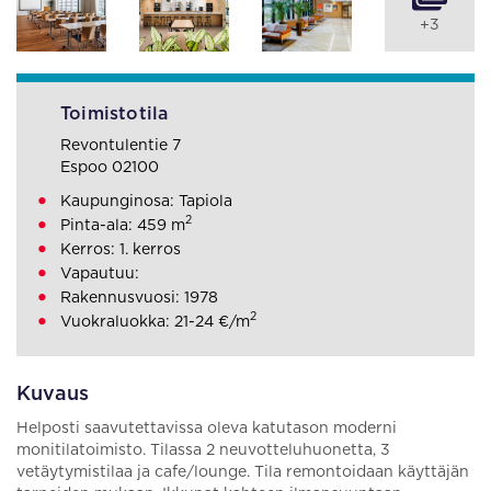
+3
Toimistotila
Revontulentie 7
Espoo 02100
Kaupunginosa: Tapiola
2
Pinta-ala: 459 m
Kerros: 1. kerros
Vapautuu:
Rakennusvuosi: 1978
2
Vuokraluokka: 21-24 €/m
Kuvaus
Helposti saavutettavissa oleva katutason moderni
monitilatoimisto. Tilassa 2 neuvotteluhuonetta, 3
vetäytymistilaa ja cafe/lounge. Tila remontoidaan käyttäjän