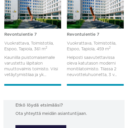
Revontulentie 7
Revontulentie 7
Vuokrattava, Toimistotila,
Vuokrattava, Toimistotila,
2
2
Espoo, Tapiola,
361 m
Espoo, Tapiola,
459 m
Kauniilla puistomaisemalle
Helposti saavutettavissa
varustettu läpitalon
oleva katutason moderni
muuttovalmis toimisto. Viisi
monitilatoimisto. Tilassa 2
vetäytymistilaa ja yk...
neuvotteluhuonetta, 3 v...
Etkö löydä etsimääsi?
Ota yhteyttä meidän asiantuntijaan.