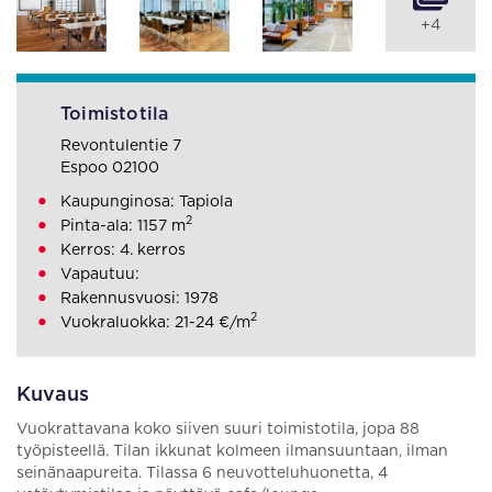
+4
Toimistotila
Revontulentie 7
Espoo 02100
Kaupunginosa: Tapiola
2
Pinta-ala: 1157 m
Kerros: 4. kerros
Vapautuu:
Rakennusvuosi: 1978
2
Vuokraluokka: 21-24 €/m
Kuvaus
Vuokrattavana koko siiven suuri toimistotila, jopa 88
työpisteellä. Tilan ikkunat kolmeen ilmansuuntaan, ilman
seinänaapureita. Tilassa 6 neuvotteluhuonetta, 4