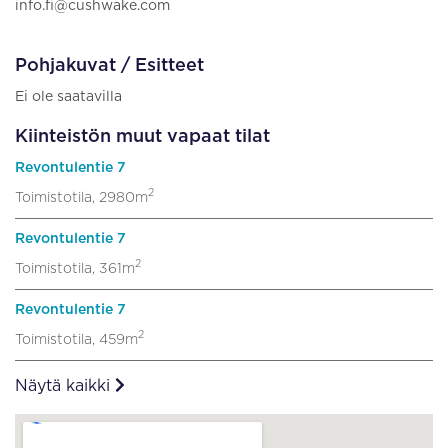
info.fi@cushwake.com
Pohjakuvat / Esitteet
Ei ole saatavilla
Kiinteistön muut vapaat tilat
Revontulentie 7
2
Toimistotila, 2980m
Revontulentie 7
2
Toimistotila, 361m
Revontulentie 7
2
Toimistotila, 459m
Näytä kaikki