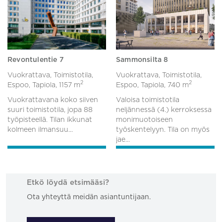
Revontulentie 7
Sammonsilta 8
Vuokrattava, Toimistotila,
Vuokrattava, Toimistotila,
2
2
Espoo, Tapiola,
1157 m
Espoo, Tapiola,
740 m
Vuokrattavana koko siiven
Valoisa toimistotila
suuri toimistotila, jopa 88
neljännessä (4.) kerroksessa
työpisteellä. Tilan ikkunat
monimuotoiseen
kolmeen ilmansuu...
työskentelyyn. Tila on myös
jae...
Etkö löydä etsimääsi?
Ota yhteyttä meidän asiantuntijaan.