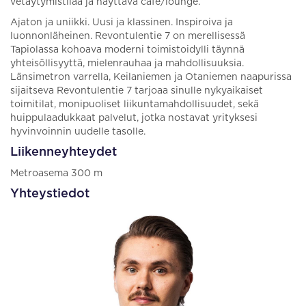
vetäytymistilaa ja näyttävä cafe/lounge.
Ajaton ja uniikki. Uusi ja klassinen. Inspiroiva ja
luonnonläheinen. Revontulentie 7 on merellisessä
Tapiolassa kohoava moderni toimistoidylli täynnä
yhteisöllisyyttä, mielenrauhaa ja mahdollisuuksia.
Länsimetron varrella, Keilaniemen ja Otaniemen naapurissa
sijaitseva Revontulentie 7 tarjoaa sinulle nykyaikaiset
toimitilat, monipuoliset liikuntamahdollisuudet, sekä
huippulaadukkaat palvelut, jotka nostavat yrityksesi
hyvinvoinnin uudelle tasolle.
Liikenneyhteydet
Metroasema 300 m
Yhteystiedot