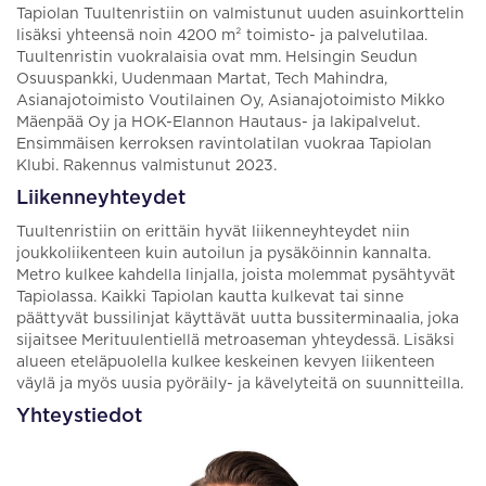
Tapiolan Tuultenristiin on valmistunut uuden asuinkorttelin
lisäksi yhteensä noin 4200 m² toimisto- ja palvelutilaa.
Tuultenristin vuokralaisia ovat mm. Helsingin Seudun
Osuuspankki, Uudenmaan Martat, Tech Mahindra,
Asianajotoimisto Voutilainen Oy, Asianajotoimisto Mikko
Mäenpää Oy ja HOK-Elannon Hautaus- ja lakipalvelut.
Ensimmäisen kerroksen ravintolatilan vuokraa Tapiolan
Klubi. Rakennus valmistunut 2023.
Liikenneyhteydet
Tuultenristiin on erittäin hyvät liikenneyhteydet niin
joukkoliikenteen kuin autoilun ja pysäköinnin kannalta.
Metro kulkee kahdella linjalla, joista molemmat pysähtyvät
Tapiolassa. Kaikki Tapiolan kautta kulkevat tai sinne
päättyvät bussilinjat käyttävät uutta bussiterminaalia, joka
sijaitsee Merituulentiellä metroaseman yhteydessä. Lisäksi
alueen eteläpuolella kulkee keskeinen kevyen liikenteen
väylä ja myös uusia pyöräily- ja kävelyteitä on suunnitteilla.
Yhteystiedot