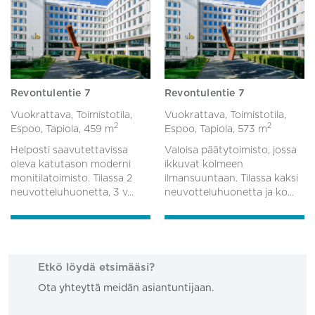
Revontulentie 7
Revontulentie 7
Vuokrattava, Toimistotila,
Vuokrattava, Toimistotila,
2
2
Espoo, Tapiola,
459 m
Espoo, Tapiola,
573 m
Helposti saavutettavissa
Valoisa päätytoimisto, jossa
oleva katutason moderni
ikkuvat kolmeen
monitilatoimisto. Tilassa 2
ilmansuuntaan. Tilassa kaksi
neuvotteluhuonetta, 3 v...
neuvotteluhuonetta ja ko...
Etkö löydä etsimääsi?
Ota yhteyttä meidän asiantuntijaan.