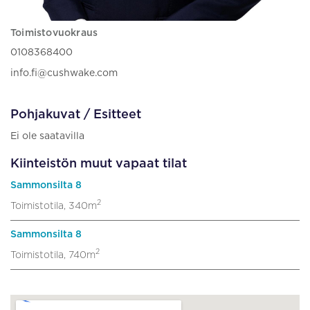
Toimistovuokraus
0108368400
info.fi@cushwake.com
Pohjakuvat / Esitteet
Ei ole saatavilla
Kiinteistön muut vapaat tilat
Sammonsilta 8
2
Toimistotila, 340m
Sammonsilta 8
2
Toimistotila, 740m