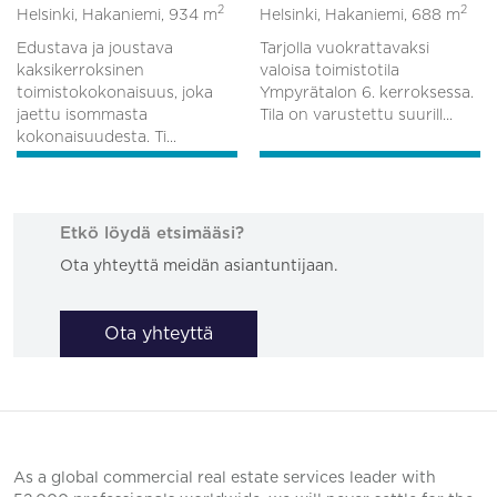
2
2
Helsinki, Hakaniemi,
934 m
Helsinki, Hakaniemi,
688 m
Edustava ja joustava
Tarjolla vuokrattavaksi
kaksikerroksinen
valoisa toimistotila
toimistokokonaisuus, joka
Ympyrätalon 6. kerroksessa.
jaettu isommasta
Tila on varustettu suurill...
kokonaisuudesta. Ti...
Etkö löydä etsimääsi?
Ota yhteyttä meidän asiantuntijaan.
Ota yhteyttä
As a global commercial real estate services leader with