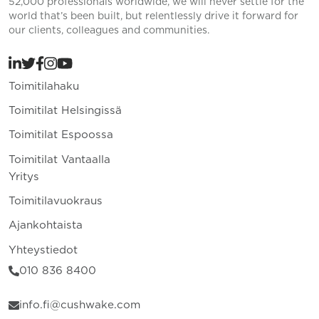
52,000 professionals worldwide, we will never settle for the
world that’s been built, but relentlessly drive it forward for
our clients, colleagues and communities.
Toimitilahaku
Toimitilat Helsingissä
Toimitilat Espoossa
Toimitilat Vantaalla
Yritys
Toimitilavuokraus
Ajankohtaista
Yhteystiedot
010 836 8400
info.fi@cushwake.com