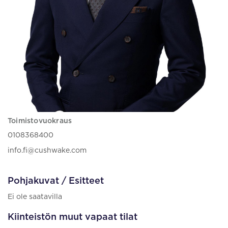
Toimistovuokraus
0108368400
info.fi@cushwake.com
Pohjakuvat / Esitteet
Ei ole saatavilla
Kiinteistön muut vapaat tilat