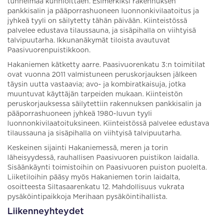
tunnelmaa kunnioittaen. Esimerkiksi rakennuksen
pankkisalin ja pääporrashuoneen luonnonkivilaatoitus ja
jyhkeä tyyli on säilytetty tähän päivään. Kiinteistössä
palvelee edustava tilaussauna, ja sisäpihalla on viihtyisä
talvipuutarha. Ikkunanäkymät tiloista avautuvat
Paasivuorenpuistikkoon.
Hakaniemen kätketty aarre. Paasivuorenkatu 3:n toimitilat
ovat vuonna 2011 valmistuneen peruskorjauksen jälkeen
täysin uutta vastaavia; avo- ja kombiratkaisuja, jotka
muuntuvat käyttäjän tarpeiden mukaan. Kiinteistön
peruskorjauksessa säilytettiin rakennuksen pankkisalin ja
pääporrashuoneen jyhkeä 1980-luvun tyyli
luonnonkivilaatoituksineen. Kiinteistössä palvelee edustava
tilaussauna ja sisäpihalla on viihtyisä talvipuutarha.
Keskeinen sijainti Hakaniemessä, meren ja torin
läheisyydessä, rauhallisen Paasivuoren puistikon laidalla.
Sisäänkäynti toimistoihin on Paasivuoren puiston puolelta.
Liiketiloihin pääsy myös Hakaniemen torin laidalta,
osoitteesta Siltasaarenkatu 12. Mahdollisuus vukrata
pysäköintipaikkoja Merihaan pysäköintihallista.
Liikenneyhteydet